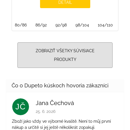
DETAIL
80/86
86/92
92/98
98/104
104/110
110/
ZOBRAZIŤ VŠETKY SÚVISIACE
PRODUKTY
Jana Čechová
JČ
Hodnotenie obchodu je 5 z 5 hviezdičiek.
25. 6. 2026
Zboží jako vždy ve výborné kvalitě. Není to můj první
nákup a určitě si jej ještě několikrát zopakuji.