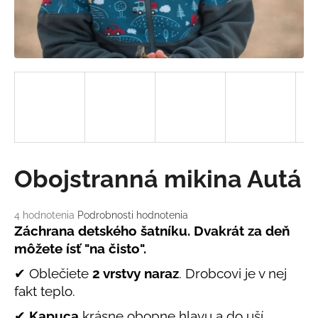
á
j
s
ť
?
HĽADAŤ
Obojstranná mikina Autá
Priemerné
4 hodnotenia
Podrobnosti hodnotenia
O
hodnotenie
Záchrana detského šatníku. Dvakrát za deň
d
produktu
môžete ísť "na čisto".
je
p
5,0
o
✔ Oblečiete
2 vrstvy naraz
. Drobcovi je v nej
z
r
fakt teplo.
5
ú
hviezdičiek.
✔
Kapuca
krásne obopne hlavu a do uší