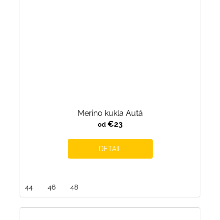
Merino kukla Autá
€23
od
DETAIL
44
46
48