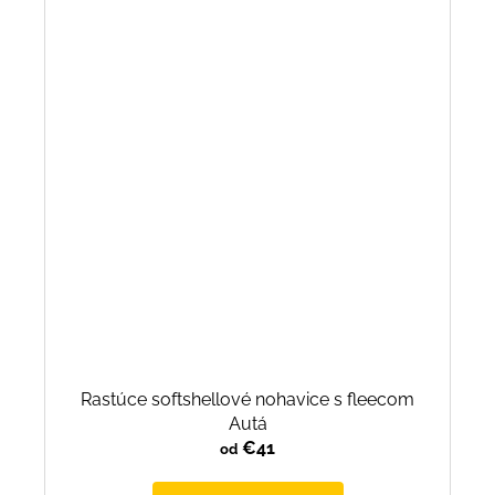
Rastúce softshellové nohavice s fleecom
Autá
€41
od