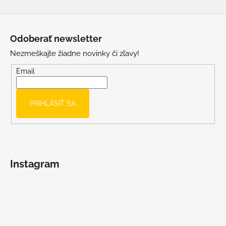
Z
á
Odoberať newsletter
p
Nezmeškajte žiadne novinky či zľavy!
ä
t
Email
i
e
PRIHLÁSIŤ SA
Instagram