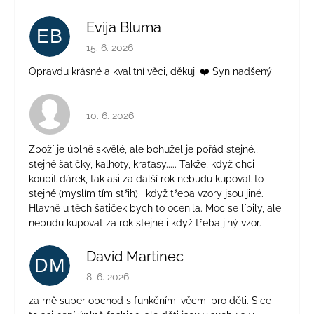
Evija Bluma
EB
Hodnotenie obchodu je 5 z 5 hviezdičiek.
15. 6. 2026
Opravdu krásné a kvalitní věci, děkuji ❤️ Syn nadšený
Hodnotenie obchodu je 4 z 5 hviezdičiek.
10. 6. 2026
Zboží je úplně skvělé, ale bohužel je pořád stejné.,
stejné šatičky, kalhoty, kraťasy..... Takže, když chci
koupit dárek, tak asi za další rok nebudu kupovat to
stejné (myslím tím střih) i když třeba vzory jsou jiné.
Hlavně u těch šatiček bych to ocenila. Moc se líbily, ale
nebudu kupovat za rok stejné i když třeba jiný vzor.
David Martinec
DM
Hodnotenie obchodu je 5 z 5 hviezdičiek.
8. 6. 2026
za mě super obchod s funkčními věcmi pro děti. Sice