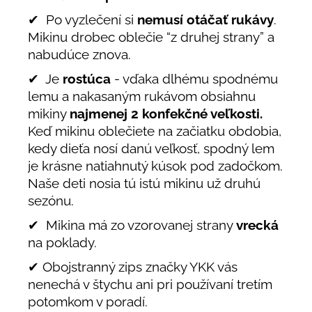
✔ Po vyzlečení si
nemusí otáčať rukávy
.
Mikinu drobec oblečie “z druhej strany” a
nabudúce znova.
✔ Je
rostúca
- vďaka dlhému spodnému
lemu a nakasaným rukávom obsiahnu
mikiny
najmenej 2
konfekčné veľkosti.
Keď mikinu oblečiete na začiatku obdobia,
kedy dieťa nosí danú veľkosť, spodný lem
je krásne natiahnutý kúsok pod zadočkom.
Naše deti nosia tú istú mikinu už druhú
sezónu.
✔ Mikina má zo vzorovanej strany
vrecká
na poklady.
✔ Obojstranný zips značky YKK vás
nenechá v štychu ani pri používaní tretím
potomkom v poradí.