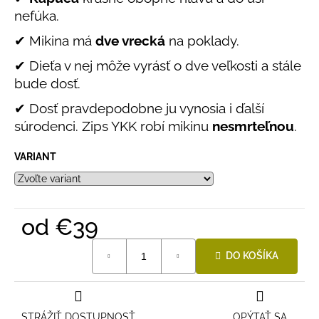
č
nefúka.
a
m
✔ Mikina má
dve vrecká
na poklady.
e
✔ Dieťa v nej môže vyrásť o dve veľkosti a stále
bude dosť.
BAMBUSOVÉ
TRIKO
✔ Dosť pravdepodobne ju vynosia i ďalší
NÁMORNÍCKE
súrodenci. Zips YKK robí mikinu
nesmrteľnou
.
PRUHY
MODRÉ
VARIANT
€18
od
€39
Jednotková
DO KOŠÍKA
cena:
STRÁŽIŤ DOSTUPNOSŤ
OPÝTAŤ SA