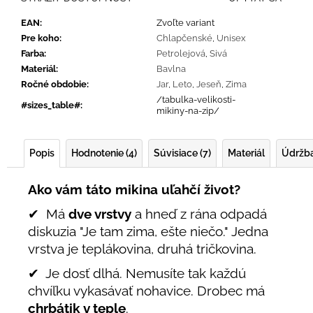
EAN
:
Zvoľte variant
Pre koho
:
Chlapčenské
,
Unisex
Farba
:
Petrolejová
,
Sivá
Materiál
:
Bavlna
Ročné obdobie
:
Jar
,
Leto
,
Jeseň
,
Zima
/tabulka-velikosti-
#sizes_table#
:
mikiny-na-zip/
Popis
Hodnotenie (4)
Súvisiace (7)
Materiál
Údržb
Ako vám táto mikina uľahčí život?
✔ Má
dve vrstvy
a hneď z rána odpadá
diskuzia "Je tam zima, ešte niečo." Jedna
vrstva je teplákovina, druhá tričkovina.
✔ Je dosť dlhá. Nemusíte tak každú
chvíľku vykasávať nohavice. Drobec má
chrbátik v teple
.