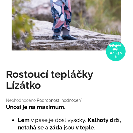
a
j
í
t
?
OD 495
KČ
AŽ –30
%
HLEDAT
Rostoucí tepláčky
Lízátko
D
Průměrné
o
Neohodnoceno
Podrobnosti hodnocení
hodnocení
Unosí je na maximum.
p
produktu
o
je
Lem
v pase je dost vysoký.
Kalhoty drží,
r
0,0
u
netahá se
a
záda
jsou
v teple
.
z