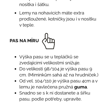
nosítka i šátku.
Lemy na nohavicích máte extra
prodloužené, kotníčky jsou i v nosítku
v teple.
PAS NA MÍRU
Výška pasu se u tepláčků se
zvedajícími velikostmi snižuje.
Do velikosti 98/104 je výška pasu 9
cm. (Miminkům sahá až na hrudníček.)
Od vel. 104/110 je výška pasu 4cm a v
lemu je navlečena pružná
guma
.
Snadno se s k ní dostanete a šířku
pasu, podle potřeby, upravíte.