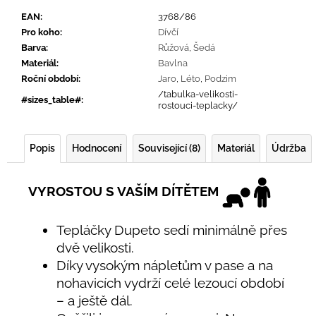
EAN
:
3768/86
Pro koho
:
Dívčí
Barva
:
Růžová
,
Šedá
Materiál
:
Bavlna
Roční období
:
Jaro
,
Léto
,
Podzim
/tabulka-velikosti-
#sizes_table#
:
rostouci-teplacky/
Popis
Hodnocení
Související (8)
Materiál
Údržba
VYROSTOU S VAŠÍM DÍTĚTEM
Tepláčky Dupeto sedí minimálně přes
dvě velikosti.
Díky vysokým nápletům v pase a na
nohavicích vydrží celé lezoucí období
– a ještě dál.