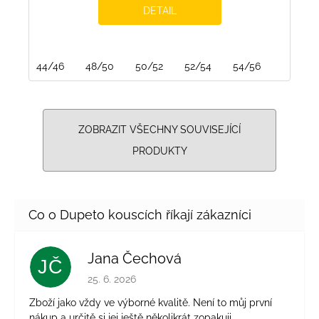
DETAIL
44/46
48/50
50/52
52/54
54/56
ZOBRAZIT VŠECHNY SOUVISEJÍCÍ
PRODUKTY
Jana Čechová
JČ
Hodnocení obchodu je 5 z 5 hvězdiček.
25. 6. 2026
Zboží jako vždy ve výborné kvalitě. Není to můj první
nákup a určitě si jej ještě několikrát zopakuji.