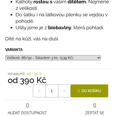
č
Kalhoty
rostou s
vaším
dítětem.
Nejméně
5
u
hvězdiček.
2 velikosti.
j
Do šátku i na látkovou plenku se vejdou v
e
pohodě.
m
Ušily jsme je z
biobavlny
, která pohladí.
e
Dítě na kůži, vás na duši.
LETNÍ
RYCHLESCHNOUCÍ
VARIANTA
KALHOTY
ŽLUTÉ
695
Kč
od 495 Kč
až –30 %
od
390 Kč
Měrná
DO KOŠÍKU
cena:
HLÍDAT DOSTUPNOST
ZEPTAT SE