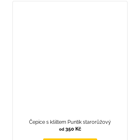
Čepice s kšiltem Puntík starorůžový
350 Kč
od