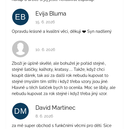
Evija Bluma
EB
Hodnocení obchodu je 5 z 5 hvězdiček.
15. 6. 2026
Opravdu krásné a kvalitní věci, děkuji ❤️ Syn nadšený
Hodnocení obchodu je 4 z 5 hvězdiček.
10. 6. 2026
Zboží je úplně skvělé, ale bohužel je pořád stejné.,
stejné šatičky, kalhoty, kraťasy..... Takže, když chci
koupit dárek, tak asi za další rok nebudu kupovat to
stejné (myslím tím střih) i když třeba vzory jsou jiné.
Hlavně u těch šatiček bych to ocenila. Moc se líbily, ale
nebudu kupovat za rok stejné i když třeba jiný vzor.
David Martinec
DM
Hodnocení obchodu je 5 z 5 hvězdiček.
8. 6. 2026
za mě super obchod s funkčními věcmi pro děti. Sice