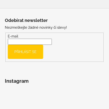
Z
á
Odebírat newsletter
p
Nezmeškejte žádné novinky či slevy!
a
t
E-mail
í
PŘIHLÁSIT SE
Instagram