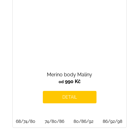
Merino body Maliny
990 Kč
od
DETAIL
68/74/80
74/80/86
80/86/92
86/92/98