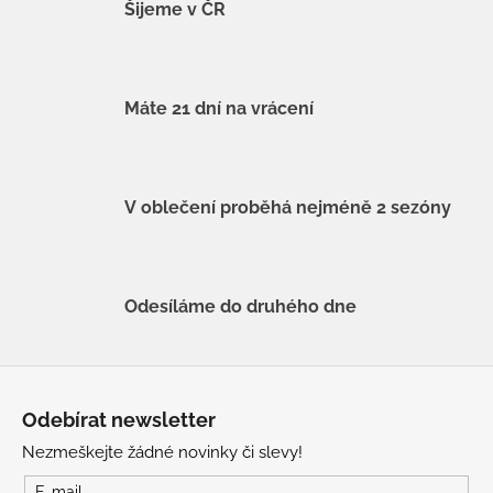
Šijeme v ČR
Máte 21 dní na vrácení
V oblečení proběhá nejméně 2 sezóny
Odesíláme do druhého dne
Z
á
Odebírat newsletter
p
Nezmeškejte žádné novinky či slevy!
a
E-mail