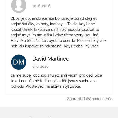
Hodnocení obchodu je 4 z 5 hvězdiček.
10. 6. 2026
Zboží je úplně skvělé, ale bohužel je pořád stejné.,
stejné šatičky, kalhoty, kraťasy..... Takže, když chci
koupit dárek, tak asi za další rok nebudu kupovat to
stejné (myslím tím střih) i když třeba vzory jsou jiné.
Hlavně u těch šatiček bych to ocenila. Moc se líbily, ale
nebudu kupovat za rok stejné i když třeba jiný vzor.
David Martinec
DM
Hodnocení obchodu je 5 z 5 hvězdiček.
8. 6. 2026
za mě super obchod s funkčními věcmi pro děti. Sice
to asi není úplně fashion, ale děti jsou v suchu a v
pohodlí. Prostě věci na aktivní styl života.
Zobrazit další hodnocení