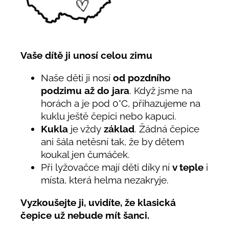
Vaše dítě ji unosí celou zimu
Naše děti ji nosí
od pozdního
podzimu až do jara
. Když jsme na
horách a je pod 0°C, přihazujeme na
kuklu ještě čepici nebo kapuci.
Kukla
je vždy
základ
. Žádná čepice
ani šála netěsní tak, že by dětem
koukal jen čumáček.
Při lyžovačce mají děti díky ní
v teple
i
místa, která helma nezakryje.
Vyzkoušejte ji, uvidíte, že klasická
čepice už nebude mít šanci.