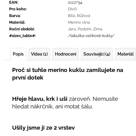
EAN
:
2117/54
Pro koho
:
Dívčí
Barva
:
Bílá
,
Růžová
Materiál
:
Merino vlna
Roční období
:
Jaro
,
Podzim
,
Zima
#sizes_table#
:
/tabulka-velikosti-kukly/
Popis
Videa (1)
Hodnocení
Související (4)
Materiál
Proč si tuhle merino kuklu zamilujete na
první dotek
Hřeje hlavu, krk i uši
zároveň. Nemusíte
hledat nákrčník, ani motat šálu.
Ušily jsme ji ze 2 vrstev