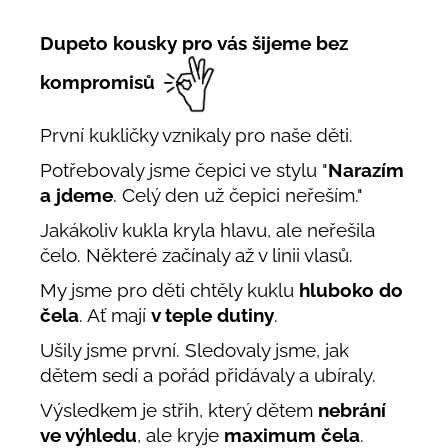
Dupeto kousky pro vás šijeme bez
kompromisů
První kukličky vznikaly pro naše děti.
Potřebovaly jsme čepici ve stylu "
Narazím
a jdeme
. Celý den už čepici neřeším."
Jakákoliv kukla kryla hlavu, ale neřešila
čelo. Některé začínaly až v linii vlasů.
My jsme pro děti chtěly kuklu
hluboko do
čela
. Ať mají
v teple dutiny
.
Ušily jsme první. Sledovaly jsme, jak
dětem sedí a pořád přidávaly a ubíraly.
Výsledkem je střih, který dětem
nebrání
ve výhledu
, ale kryje
maximum čela
.