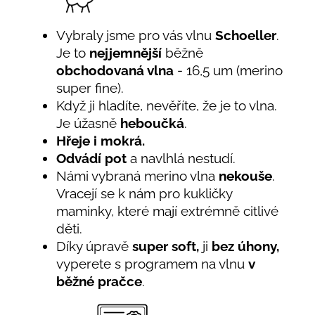
Vybraly jsme pro vás vlnu
Schoeller
.
Je to
nejjemnější
běžně
obchodovaná vlna
- 16,5 um (merino
super fine).
Když ji hladíte, nevěříte, že je to vlna.
Je úžasně
heboučká
.
Hřeje i mokrá.
Odvádí pot
a navlhlá nestudí.
Námi vybraná merino vlna
nekouše
.
Vracejí se k nám pro kukličky
maminky, které mají extrémně citlivé
děti.
Díky úpravě
super soft,
ji
bez úhony,
vyperete s programem na vlnu
v
běžné pračce
.