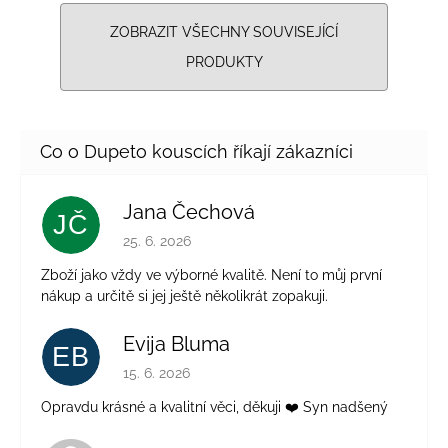
ZOBRAZIT VŠECHNY SOUVISEJÍCÍ
PRODUKTY
Jana Čechová
JČ
Hodnocení obchodu je 5 z 5 hvězdiček.
25. 6. 2026
Zboží jako vždy ve výborné kvalitě. Není to můj první
nákup a určitě si jej ještě několikrát zopakuji.
Evija Bluma
EB
Hodnocení obchodu je 5 z 5 hvězdiček.
15. 6. 2026
Opravdu krásné a kvalitní věci, děkuji ❤️ Syn nadšený