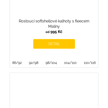
Rostoucí softshellové kalhoty s fleecem
Maliny
995 Kč
od
DETAIL
86/92
92/98
98/104
104/110
110/116
116