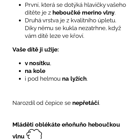
První, která se dotýká hlavičky vašeho
dítěte je z
heboučké merino vlny
.
Druhá vrstva je z kvalitního úpletu.
Díky němu se kukla nezatrhne, když
vám dítě leze ve křoví.
Vaše dítě ji užije:
v nosítku
,
na kole
i pod helmou
na lyžích
.
Narozdíl od čepice se
nepřetáčí
.
Mláděti oblékáte eňoňuňo heboučkou
vlnu