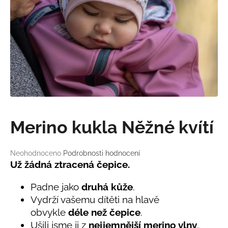
a
j
í
t
?
HLEDAT
Merino kukla Něžné kvítí
Průměrné
Neohodnoceno
Podrobnosti hodnocení
D
hodnocení
Už žádná ztracená čepice.
o
produktu
je
p
Padne jako
druhá kůže
.
0,0
o
Vydrží vašemu dítěti na hlavě
z
r
obvykle
déle než čepice
.
5
u
hvězdiček.
Ušili jsme ji z
nejjemnější merino vlny
,