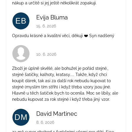
nákup a určitě si jej ještě několikrát zopakuji.
Evija Bluma
EB
Hodnocení obchodu je 5 z 5 hvězdiček.
15. 6. 2026
Opravdu krásné a kvalitní věci, děkuji ❤️ Syn nadšený
Hodnocení obchodu je 4 z 5 hvězdiček.
10. 6. 2026
Zboží je úplně skvělé, ale bohužel je pořád stejné.,
stejné šatičky, kalhoty, kraťasy..... Takže, když chci
koupit dárek, tak asi za další rok nebudu kupovat to
stejné (myslím tím střih) i když třeba vzory jsou jiné.
Hlavně u těch šatiček bych to ocenila. Moc se líbily, ale
nebudu kupovat za rok stejné i když třeba jiný vzor.
David Martinec
DM
Hodnocení obchodu je 5 z 5 hvězdiček.
8. 6. 2026