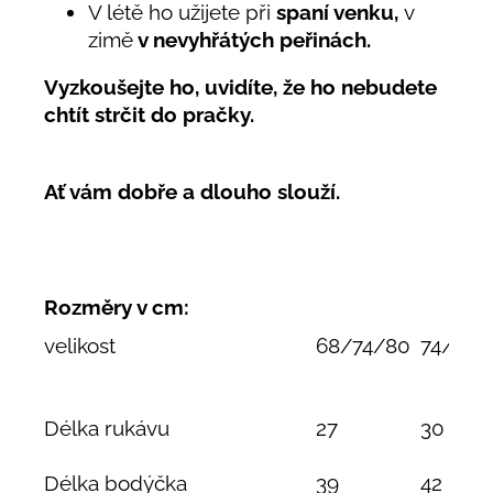
V létě ho užijete při
spaní venku,
v
zimě
v nevyhřátých peřinách.
Vyzkoušejte ho, uvidíte, že ho nebudete
chtít strčit do pračky.
Ať vám dobře a dlouho slouží.
Rozměry v cm:
velikost
68/74/80
74/80/
Délka rukávu
27
30
Délka bodýčka
39
42