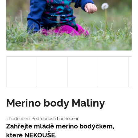
a
j
í
t
?
HLEDAT
D
Merino body Maliny
o
p
o
Průměrné
1 hodnocení
Podrobnosti hodnocení
hodnocení
r
Zahřejte mládě merino bodýčkem,
produktu
u
které NEKOUŠE.
je