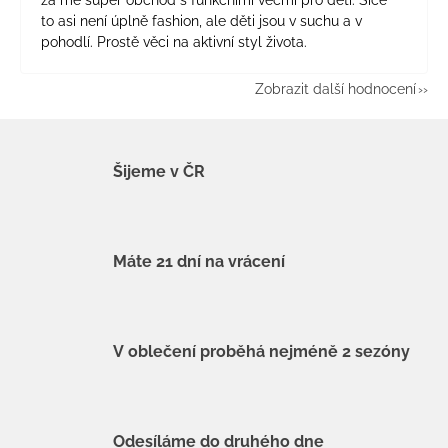
za mě super obchod s funkčními věcmi pro děti. Sice
to asi není úplně fashion, ale děti jsou v suchu a v
pohodlí. Prostě věci na aktivní styl života.
Zobrazit další hodnocení
Šijeme v ČR
Máte 21 dní na vrácení
V oblečení proběhá nejméně 2 sezóny
Odesíláme do druhého dne