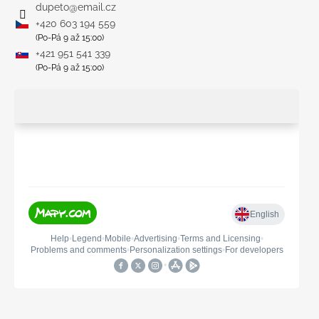
dupeto
@
email.cz
+420 603 194 559
(Po-Pá 9 až 15:00)
+421 951 541 339
(Po-Pá 9 až 15:00)