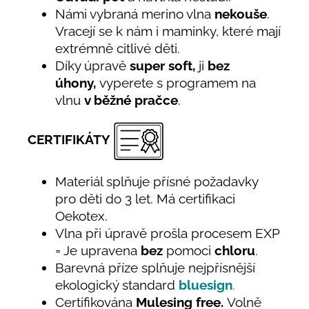
Námi vybraná merino vlna
nekouše
.
Vracejí se k nám i maminky, které mají
extrémně citlivé děti.
Díky úpravě
super soft,
ji
bez
úhony,
vyperete s programem na
vlnu
v běžné pračce
.
CERTIFIKÁTY
Materiál splňuje přísné požadavky
pro děti do 3 let. Má certifikaci
Oekotex.
Vlna při úpravě prošla procesem EXP
= Je upravena
bez
pomoci
chloru
.
Barevná příze splňuje nejpřísnější
ekologický standard
bluesign
.
Certifikována
Mulesing free.
Volně