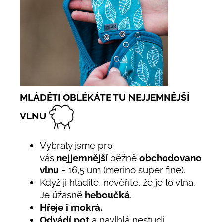
MLÁDĚTI OBLÉKÁTE TU NEJJEMNĚJŠÍ
VLNU
Vybraly jsme pro
vás
nejjemnější
běžně
obchodovanou
vlnu
- 16,5 um (merino super fine).
Když ji hladíte, nevěříte, že je to vlna.
Je úžasně
heboučká
.
Hřeje i mokrá.
Odvádí pot
a navlhlá nestudí.