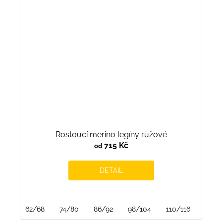
Rostoucí merino legíny růžové
715 Kč
od
DETAIL
62/68
74/80
86/92
98/104
110/116
122/