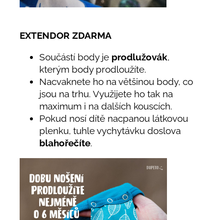
EXTENDOR ZDARMA
Součástí body je
prodlužovák
,
kterým body prodloužíte.
Nacvaknete ho na většinou body, co
jsou na trhu. Využijete ho tak na
maximum i na dalších kouscích.
Pokud nosí dítě nacpanou látkovou
plenku, tuhle vychytávku doslova
blahořečíte
.