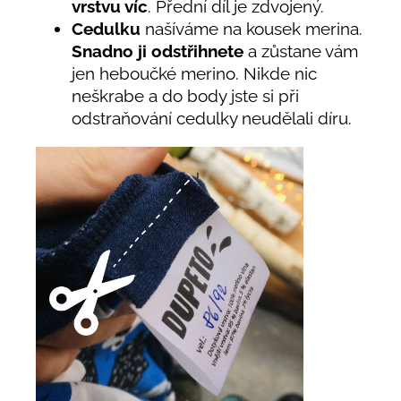
vrstvu víc
. Přední díl je zdvojený.
Cedulku
našíváme na kousek merina.
Snadno ji odstřihnete
a zůstane vám
jen heboučké merino. Nikde nic
neškrabe a do body jste si při
odstraňování cedulky neudělali díru.