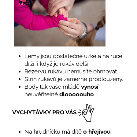
Lemy jsou dostatečně úzké a na ruce
drží, i když je rukáv delší.
Rezervu rukávu nemusíte ohrnovat.
Střih rukávů je záměrně prodloužený.
Body tak vaše mládě
vynosí
neuvěřitelně
dlooooouho
.
VYCHYTÁVKY PRO VÁS
Na hrudníčku má dítě
o hřejivou