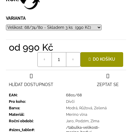
VARIANTA
od
990 Kč
Měrná
DO KOŠÍKU
cena:
HLÍDAT DOSTUPNOST
ZEPTAT SE
EAN
:
6801/68
Pro koho
:
Dívčí
Barva
:
Modrá
,
Růžová
,
Zelená
Materiál
:
Merino vlna
Roční období
:
Jaro
,
Podzim
,
Zima
/tabulka-velikosti-
#sizes_table#
: