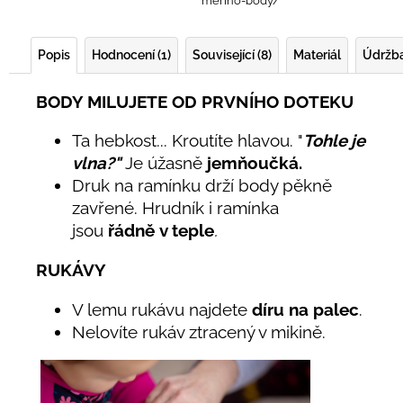
merino-body/
Popis
Hodnocení (1)
Související (8)
Materiál
Údržb
BODY MILUJETE OD PRVNÍHO DOTEKU
Ta hebkost... Kroutíte hlavou. "
Tohle je
vlna?"
Je úžasně
jemňoučká.
Druk na ramínku drží body pěkně
zavřené. Hrudník i ramínka
jsou
řádně
v teple
.
RUKÁVY
V lemu rukávu najdete
díru na palec
.
Nelovíte rukáv ztracený v mikině.