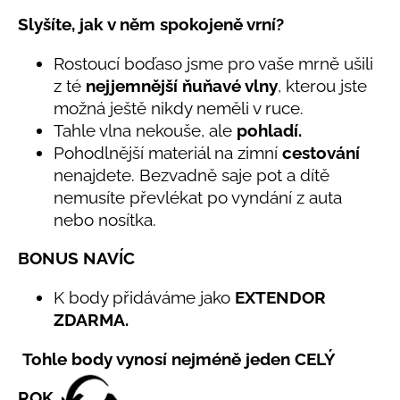
č
5,0
u
Slyšíte, jak v něm spokojeně vrní?
z
j
5
e
Rostoucí boďaso jsme pro vaše mrně ušili
hvězdiček.
m
z té
nejjemnější ňuňavé vlny
, kterou jste
e
možná ještě nikdy neměli v ruce.
Tahle vlna nekouše, ale
pohladí.
Pohodlnější materiál na zimní
cestování
LETNÍ
ČEPICE
nenajdete. Bezvadně saje pot a dítě
UV
nemusíte převlékat po vyndání z auta
30
SVĚTLE
nebo nosítka.
MODRÁ
395
BONUS NAVÍC
Kč
K body přidáváme jako
EXTENDOR
ZDARMA.
Tohle body vynosí nejméně jeden CELÝ
ROK.