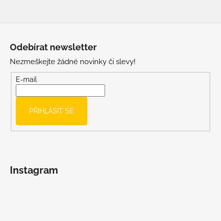
Z
á
Odebírat newsletter
p
Nezmeškejte žádné novinky či slevy!
a
t
E-mail
í
PŘIHLÁSIT SE
Instagram