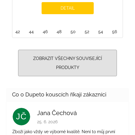
DETAIL
42
44
46
48
50
52
54
56
ZOBRAZIT VŠECHNY SOUVISEJÍCÍ
PRODUKTY
Jana Čechová
JČ
Hodnocení obchodu je 5 z 5 hvězdiček.
25. 6. 2026
Zboží jako vždy ve výborné kvalitě. Není to můj první