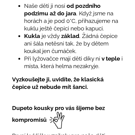
Naše děti ji nosí
od pozdního
podzimu až do jara
. Když jsme na
horách a je pod 0°C, přihazujeme na
kuklu ještě čepici nebo kapuci.
Kukla
je vždy
základ
. Žádná čepice
ani šála netěsní tak, že by dětem
koukal jen čumáček.
Při lyžovačce mají děti díky ní
v teple
i
místa, která helma nezakryje.
Vyzkoušejte ji, uvidíte, že klasická
čepice už nebude mít šanci.
Dupeto kousky pro vás šijeme bez
kompromisů