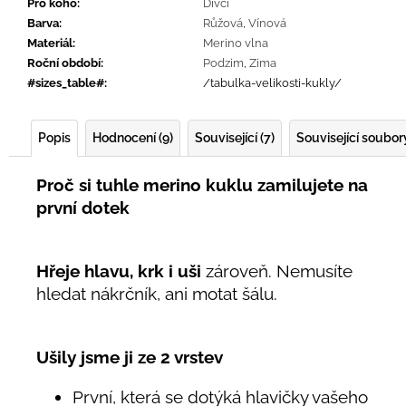
Pro koho
:
Dívčí
Barva
:
Růžová
,
Vínová
Materiál
:
Merino vlna
Roční období
:
Podzim
,
Zima
#sizes_table#
:
/tabulka-velikosti-kukly/
Popis
Hodnocení (9)
Související (7)
Související soubory
Proč si tuhle merino kuklu zamilujete na
první dotek
Hřeje hlavu, krk i uši
zároveň. Nemusíte
hledat nákrčník, ani motat šálu.
Ušily jsme ji ze 2 vrstev
První, která se dotýká hlavičky vašeho