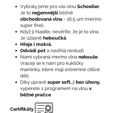
Vybraly jsme pro vás vlnu
Schoeller
.
Je to
nejjemnější
běžně
obchodovaná vlna
- 16,5 um (merino
super fine).
Když ji hladíte, nevěříte, že je to vlna.
Je úžasně
heboučká
.
Hřeje i mokrá.
Odvádí pot
a navlhlá nestudí.
Námi vybraná merino vlna
nekouše
.
Vracejí se k nám pro kukličky
maminky, které mají extrémně citlivé
děti.
Díky úpravě
super soft,
ji
bez úhony,
vyperete s programem na vlnu
v
běžné pračce
.
Certifikáty