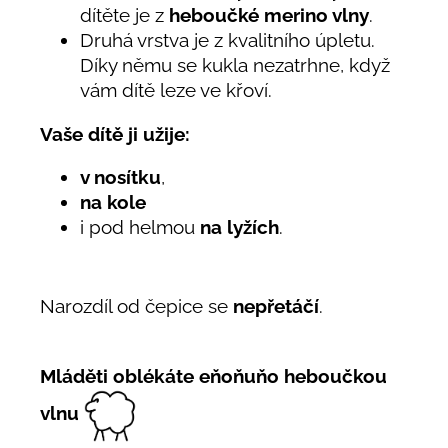
dítěte je z
heboučké merino vlny
.
Druhá vrstva je z kvalitního úpletu.
Díky němu se kukla nezatrhne, když
vám dítě leze ve křoví.
Vaše dítě ji užije:
v nosítku
,
na kole
i pod helmou
na lyžích
.
Narozdíl od čepice se
nepřetáčí
.
Mláděti oblékáte eňoňuňo heboučkou
vlnu