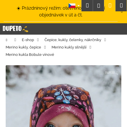
K
Přejít
Hledat
Nákup
M
Přihlášení
☀️ Prázdninový režim: otevřeno a odesílání
na
o
obsah
Zpět
Zpět
objednávek v út a čt.
košík
š
í
C
k
o
Domů
E-shop
Čepice, kukly, čelenky, nákrčníky
p
Merino kukly, čepice
Merino kukly silnější
o
Merino kukla Bobule vínové
t
ř
e
b
u
j
e
t
e
n