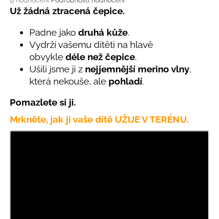
č
9 hodnocení
Podrobnosti hodnocení
hodnocení
Už žádná ztracená čepice.
u
produktu
j
je
Padne jako
druhá kůže
.
e
4,9
m
Vydrží vašemu dítěti na hlavě
z
e
obvykle
déle než čepice
.
5
hvězdiček.
Ušili jsme ji z
nejjemnější merino vlny
,
která nekouše, ale
pohladí
.
BAMBUSOVÉ
TRIKO
NÁMOŘNICKÉ
Pomazlete si ji.
PRUHY
MODRÉ
Mrkněte, jak ji vaše dítě UŽIJE V TERÉNU.
435
Kč