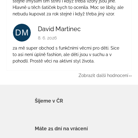
stejné (myslím tím střih) i když třeba vzory jsou jiné.
Hlavně u těch šatiček bych to ocenila. Moc se líbily, ale
nebudu kupovat za rok stejné i když třeba jiný vzor.
David Martinec
DM
Hodnocení obchodu je 5 z 5 hvězdiček.
8. 6. 2026
za mě super obchod s funkčními věcmi pro děti. Sice
to asi není úplně fashion, ale děti jsou v suchu a v
pohodlí. Prostě věci na aktivní styl života.
Zobrazit další hodnocení
Šijeme v ČR
Máte 21 dní na vrácení