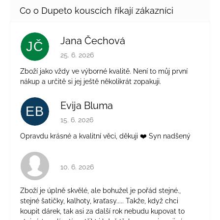
Jana Čechová
JČ
Hodnocení obchodu je 5 z 5 hvězdiček.
25. 6. 2026
Zboží jako vždy ve výborné kvalitě. Není to můj první
nákup a určitě si jej ještě několikrát zopakuji.
Evija Bluma
EB
Hodnocení obchodu je 5 z 5 hvězdiček.
15. 6. 2026
Opravdu krásné a kvalitní věci, děkuji ❤️ Syn nadšený
Hodnocení obchodu je 4 z 5 hvězdiček.
10. 6. 2026
Zboží je úplně skvělé, ale bohužel je pořád stejné.,
stejné šatičky, kalhoty, kraťasy..... Takže, když chci
koupit dárek, tak asi za další rok nebudu kupovat to