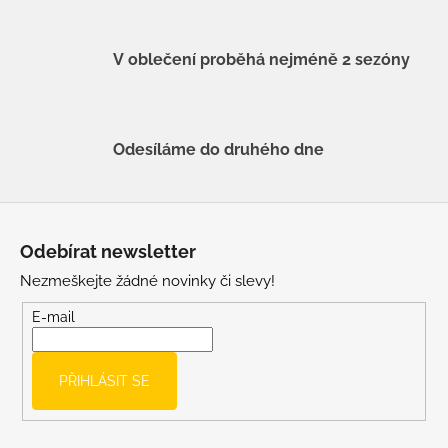
V oblečení proběhá nejméně 2 sezóny
Odesíláme do druhého dne
Z
á
Odebírat newsletter
p
Nezmeškejte žádné novinky či slevy!
a
t
E-mail
í
PŘIHLÁSIT SE