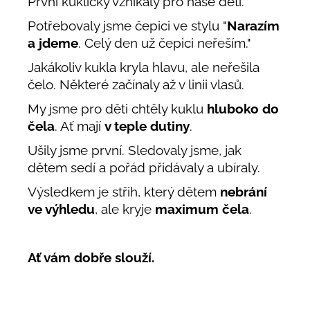
První kukličky vznikaly pro naše děti.
Potřebovaly jsme čepici ve stylu "
Narazím
a jdeme
. Celý den už čepici neřeším."
Jakákoliv kukla kryla hlavu, ale neřešila
čelo. Některé začínaly až v linii vlasů.
My jsme pro děti chtěly kuklu
hluboko do
čela
. Ať mají
v teple dutiny
.
Ušily jsme první. Sledovaly jsme, jak
dětem sedí a pořád přidávaly a ubíraly.
Výsledkem je střih, který dětem
nebrání
ve výhledu
, ale kryje
maximum čela
.
Ať vám dobře slouží.