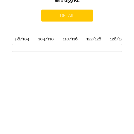
1 059 Kč
od
DETAIL
98/104
104/110
110/116
122/128
128/134