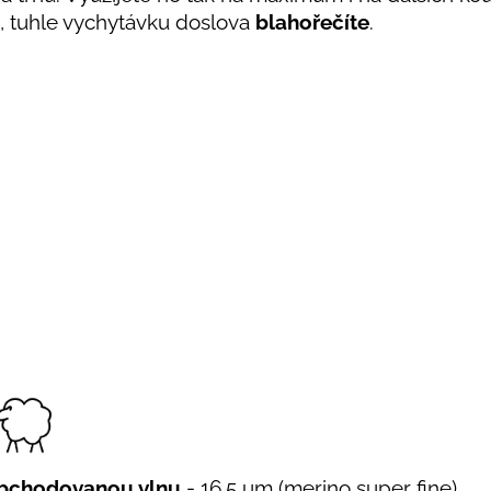
, tuhle vychytávku doslova
blahořečíte
.
bchodovanou vlnu
- 16,5 um (merino super fine).