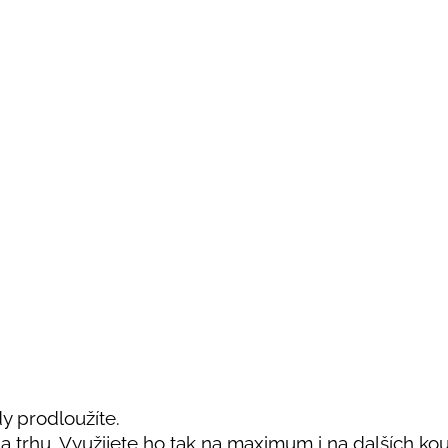
y prodloužíte.
 trhu. Využijete ho tak na maximum i na dalších kou