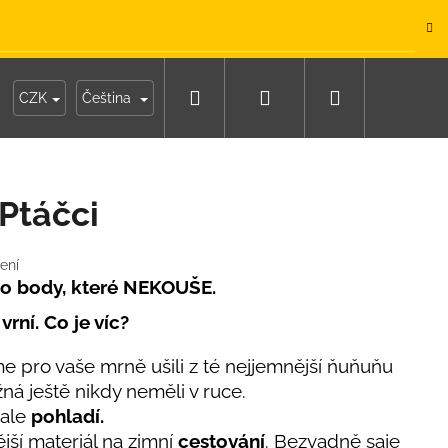
.
Hledat
Přihlášení
Nákupní
y
Moje objednávka
CZK
Čeština
košík
Ptáčci
ení
no body, které NEKOUŠE.
rní. Co je víc?
e pro vaše mrně ušili z té nejjemnější ňuňuňu
žná ještě nikdy neměli v ruce.
 ale
pohladí.
IKO NÁMOŘNICKÉ
ší materiál na zimní
cestování
. Bezvadně saje