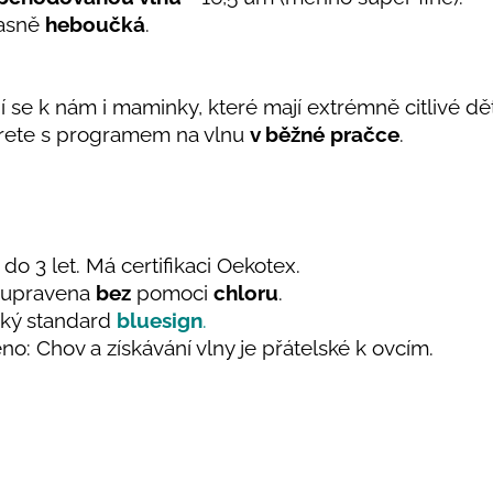
úžasně
heboučká
.
jí se k nám i maminky, které mají extrémně citlivé dě
ete s programem na vlnu
v běžné pračce
.
do 3 let. Má certifikaci Oekotex.
e upravena
bez
pomoci
chloru
.
ický standard
bluesign
.
no: Chov a získávání vlny je přátelské k ovcím.