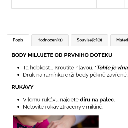
Popis
Hodnocení (1)
Související (8)
Materi
BODY MILUJETE OD PRVNÍHO DOTEKU
Ta hebkost... Kroutíte hlavou. "
Tohle je vlna
Druk na ramínku drží body pěkně zavřené. 
RUKÁVY
V lemu rukávu najdete
díru na palec
.
Nelovíte rukáv ztracený v mikině.