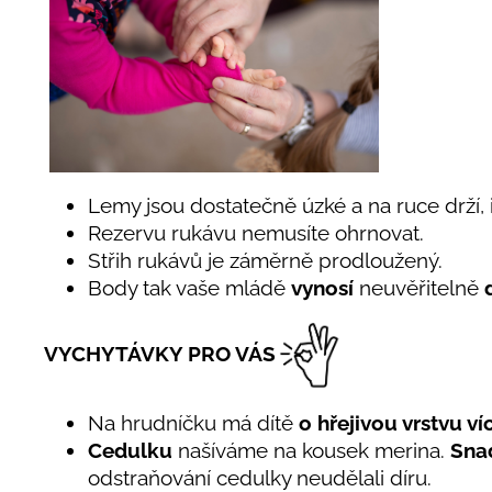
Lemy jsou dostatečně úzké a na ruce drží, i
Rezervu rukávu nemusíte ohrnovat.
Střih rukávů je záměrně prodloužený.
Body tak vaše mládě
vynosí
neuvěřitelně
VYCHYTÁVKY PRO VÁS
Na hrudníčku má dítě
o hřejivou vrstvu ví
Cedulku
našíváme na kousek merina.
Snad
odstraňování cedulky neudělali díru.