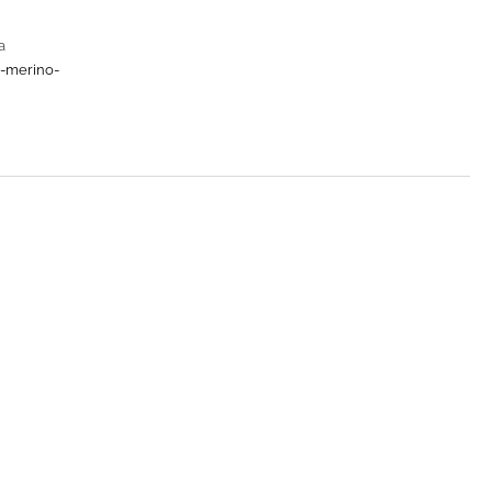
a
i-merino-