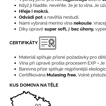
Když ji hladíte, nevěříte, že je to vlna. Je 
Hřeje i mokrá.
Odvádí pot
a navlhlá nestudí.
Námi vybraná merino vlna
nekouše
. Vrace
Díky úpravě
super soft,
ji
bez úhony,
vyper
CERTIFIKÁTY
Materiál splňuje přísné požadavky pro děti 
Vlna při úpravě prošla procesem EXP = J
Barevná příze splňuje nejpřísnější ekolog
Certifikována
Mulesing free.
Volně přelože
KUS DOMOVA NA TĚLE