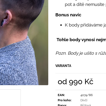
PRUHY MODRÉ
395 Kč
pot a dítě nemusíte 
435 Kč
Bonus navíc
K body přidáváme j
Tohle body vynosí nej
Pozn. Body je ušito s růž
VARIANTA
od
990 Kč
Měrná
cena:
EAN
:
4074/86
Pro koho
:
Dívčí
Barva
:
Růžová