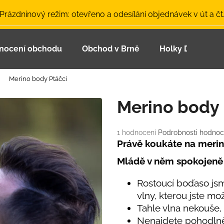
 Prázdninový režim: otevřeno a odesílání objednávek v út a čt
nocení obchodu
Obchod v Brně
Holky Dupeťačk
Co potřebujete najít?
Merino body Ptáčci
HLEDAT
Merino body 
Průměrné
1 hodnocení
Podrobnosti hodnoc
Doporučujeme
hodnocení
Právě koukáte na meri
produktu
Mládě v něm spokojeně v
je
5,0
z
Rostoucí boďaso jsm
5
vlny, kterou jste mo
hvězdiček.
Tahle vlna nekouše,
LETNÍ ČEPICE UV 30 SVĚTLE MODRÁ
BAMBUSOVÉ TR
Nenajdete pohodlněj