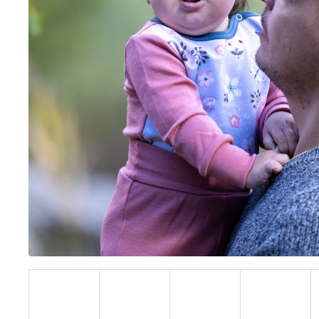
BÍLÝ
395 Kč