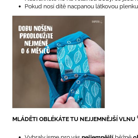
Pokud nosí dítě nacpanou látkovou plenku
MLÁDĚTI OBLÉKÁTE TU NEJJEMNĚJŠÍ VLNU
Vybraly jsme pro vás
nejjemnější
běžně
o