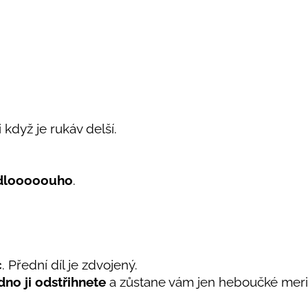
 když je rukáv delší.
dlooooouho
.
c
. Přední díl je zdvojený.
no ji odstřihnete
a zůstane vám jen heboučké merino