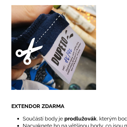
EXTENDOR ZDARMA
Součástí body je
prodlužovák
, kterým bod
Nacvaknete ho na většinou body, co jsou na