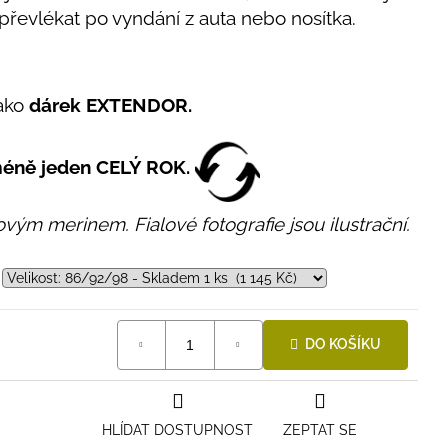
převlékat po vyndání z auta nebo nosítka.
ako
dárek EXTENDOR.
méně jeden CELÝ ROK.
ovým merinem. Fialové fotografie jsou ilustrační.
DO KOŠÍKU
HLÍDAT DOSTUPNOST
ZEPTAT SE