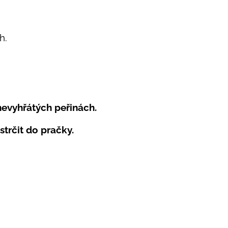
h.
.
nevyhřátých peřinách.
strčit do pračky.