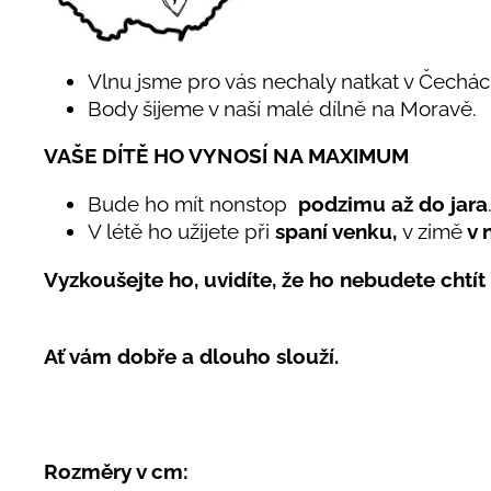
Vlnu jsme pro vás nechaly natkat v Čechác
Body šijeme v naší malé dílně na Moravě.
VAŠE DÍTĚ HO VYNOSÍ NA MAXIMUM
Bude ho mít nonstop
podzimu až do jara
V létě ho užijete při
spaní venku,
v zimě
v 
Vyzkoušejte ho, uvidíte, že ho nebudete chtít 
Ať vám dobře a dlouho slouží.
Rozměry v cm: