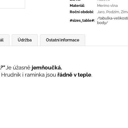
Materiál
:
Merino vlna
Roční období
:
Jaro
,
Podzim
,
Zim
/tabulka-velikost
#sizes_table#
:
body/
ál
Údržba
Ostatní informace
?"
Je úžasně
jemňoučká.
Hrudník i ramínka jsou
řádně
v teple
.