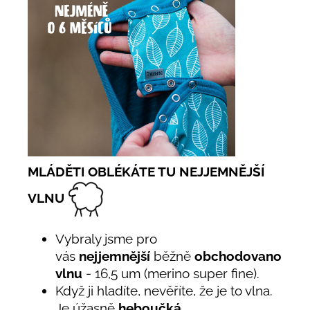
MLÁDĚTI OBLÉKÁTE TU NEJJEMNĚJŠÍ
VLNU
Vybraly jsme pro
vás
nejjemnější
běžně
obchodovanou
vlnu
- 16,5 um (merino super fine).
Když ji hladíte, nevěříte, že je to vlna.
Je úžasně
heboučká
.