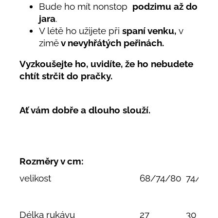
Bude ho mít nonstop
podzimu až do
jara
.
V létě ho užijete při
spaní venku,
v
zimě
v nevyhřátých peřinách.
Vyzkoušejte ho, uvidíte, že ho nebudete
chtít strčit do pračky.
Ať vám dobře a dlouho slouží.
Rozměry v cm:
velikost
68/74/80
74/80/
Délka rukávu
27
30