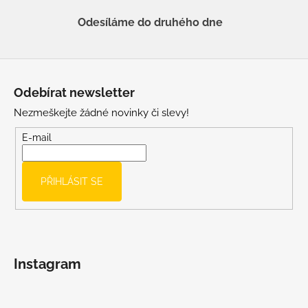
Odesíláme do druhého dne
Z
á
Odebírat newsletter
p
Nezmeškejte žádné novinky či slevy!
a
t
E-mail
í
PŘIHLÁSIT SE
Instagram