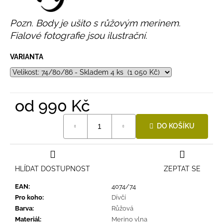
Pozn. Body je ušito s růžovým merinem.
Fialové fotografie jsou ilustrační.
VARIANTA
od
990 Kč
Měrná
DO KOŠÍKU
cena:
HLÍDAT DOSTUPNOST
ZEPTAT SE
EAN
:
4074/74
Pro koho
:
Dívčí
Barva
:
Růžová
Materiál
:
Merino vlna