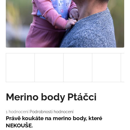
a
j
í
t
?
HLEDAT
D
Merino body Ptáčci
o
p
o
Průměrné
1 hodnocení
Podrobnosti hodnocení
hodnocení
r
Právě koukáte na merino body, které
produktu
u
NEKOUŠE.
je