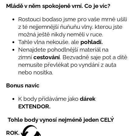
č
5,0
Mládě v něm spokojeně vrní. Co je víc?
u
z
j
5
Rostoucí boďaso jsme pro vaše mrně ušili
e
hvězdiček.
z té nejjemnější ňuňuňu vlny, kterou jste
m
e
možná ještě nikdy neměli v ruce.
Tahle vlna nekouše, ale
pohladí.
Nenajdete pohodlnější materiál na
LETNÍ
zimní
cestování
. Bezvadně saje pot a dítě
RYCHLESCHNOUCÍ
KALHOTY
nemusíte převlékat po vyndání z auta
ŽLUTÉ
nebo nosítka.
695
Kč
Bonus navíc
K body přidáváme jako
dárek
EXTENDOR.
Tohle body vynosí nejméně jeden CELÝ
ROK.