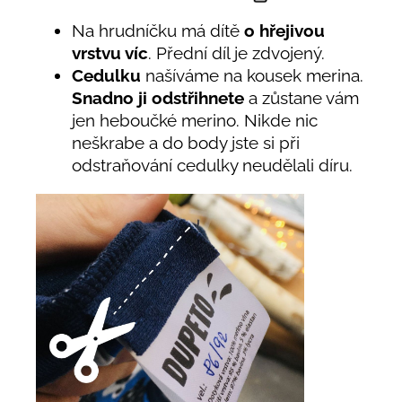
Na hrudníčku má dítě
o hřejivou
vrstvu víc
. Přední díl je zdvojený.
Cedulku
našíváme na kousek merina.
Snadno ji odstřihnete
a zůstane vám
jen heboučké merino. Nikde nic
neškrabe a do body jste si při
odstraňování cedulky neudělali díru.