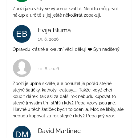
Zboží jako vždy ve výborné kvalitě. Není to můj první
nákup a určitě si jej ještě několikrát zopakuji.
Evija Bluma
EB
Hodnocení obchodu je 5 z 5 hvězdiček.
15. 6. 2026
Opravdu krásné a kvalitní věci, děkuji ❤️ Syn nadšený
Hodnocení obchodu je 4 z 5 hvězdiček.
10. 6. 2026
Zboží je úplně skvělé, ale bohužel je pořád stejné.,
stejné šatičky, kalhoty, kraťasy..... Takže, když chci
koupit dárek, tak asi za další rok nebudu kupovat to
stejné (myslím tím střih) i když třeba vzory jsou jiné.
Hlavně u těch šatiček bych to ocenila. Moc se líbily, ale
nebudu kupovat za rok stejné i když třeba jiný vzor.
David Martinec
DM
Hodnocení obchodu je 5 z 5 hvězdiček.