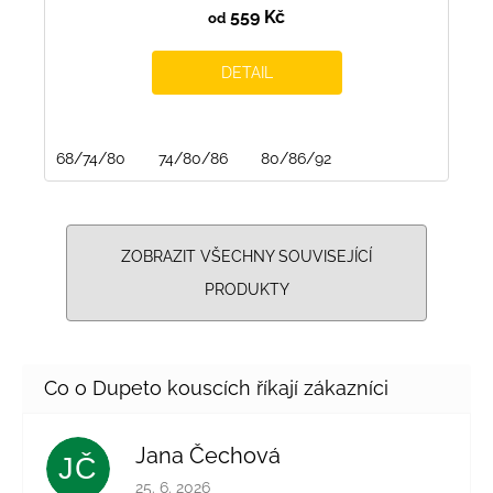
559 Kč
od
DETAIL
68/74/80
74/80/86
80/86/92
ZOBRAZIT VŠECHNY SOUVISEJÍCÍ
PRODUKTY
Jana Čechová
JČ
Hodnocení obchodu je 5 z 5 hvězdiček.
25. 6. 2026