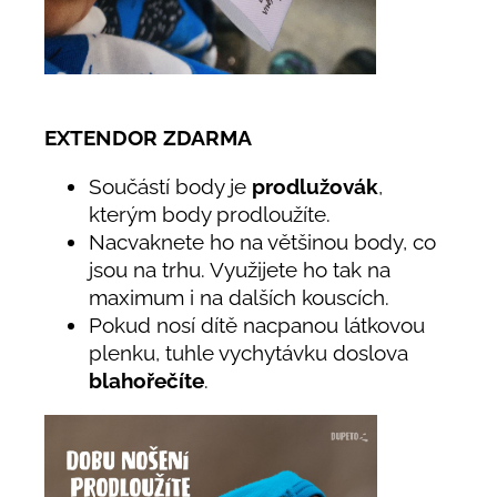
EXTENDOR ZDARMA
Součástí body je
prodlužovák
,
kterým body prodloužíte.
Nacvaknete ho na většinou body, co
jsou na trhu. Využijete ho tak na
maximum i na dalších kouscích.
Pokud nosí dítě nacpanou látkovou
plenku, tuhle vychytávku doslova
blahořečíte
.