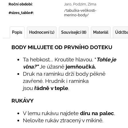
Roční období
:
Jaro
,
Podzim
,
Zima
/tabulka-velikosti-
#sizes_table#
:
merino-body/
Popis
Hodnocení (1)
Související (8)
Materiál
Údržb
BODY MILUJETE OD PRVNÍHO DOTEKU
Ta hebkost... Kroutíte hlavou. "
Tohle je
vlna?"
Je úžasně
jemňoučká.
Druk na ramínku drží body pěkně
zavřené. Hrudník i ramínka
jsou
řádně
v teple
.
RUKÁVY
V lemu rukávu najdete
díru na palec
.
Nelovíte rukáv ztracený v mikině.