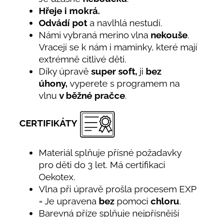
Hřeje i mokrá.
Odvádí pot
a navlhlá nestudí.
Námi vybraná merino vlna
nekouše
.
Vracejí se k nám i maminky, které mají
extrémně citlivé děti.
Díky úpravě
super soft,
ji
bez
úhony,
vyperete s programem na
vlnu
v běžné pračce
.
CERTIFIKÁTY
Materiál splňuje přísné požadavky
pro děti do 3 let. Má certifikaci
Oekotex.
Vlna při úpravě prošla procesem EXP
= Je upravena
bez
pomoci
chloru
.
Barevná příze splňuje nejpřísnější