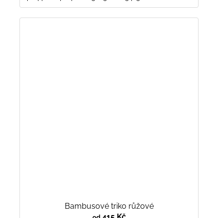
Bambusové triko růžové
415 Kč
od