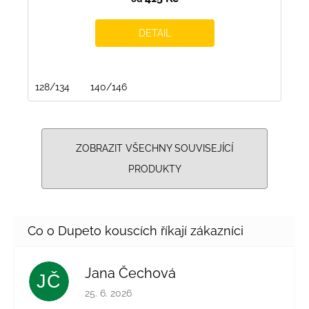
DETAIL
128/134
140/146
ZOBRAZIT VŠECHNY SOUVISEJÍCÍ
PRODUKTY
Jana Čechová
JČ
Hodnocení obchodu je 5 z 5 hvězdiček.
25. 6. 2026