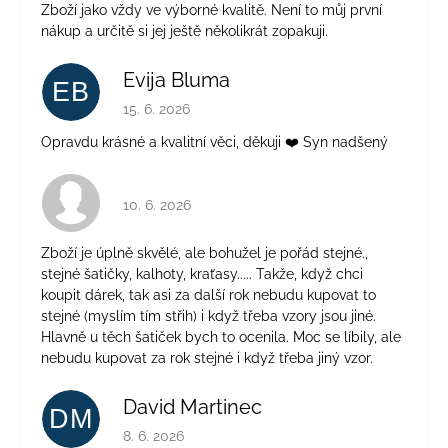
Zboží jako vždy ve výborné kvalitě. Není to můj první
nákup a určitě si jej ještě několikrát zopakuji.
Evija Bluma
EB
Hodnocení obchodu je 5 z 5 hvězdiček.
15. 6. 2026
Opravdu krásné a kvalitní věci, děkuji ❤️ Syn nadšený
Hodnocení obchodu je 4 z 5 hvězdiček.
10. 6. 2026
Zboží je úplně skvělé, ale bohužel je pořád stejné.,
stejné šatičky, kalhoty, kraťasy..... Takže, když chci
koupit dárek, tak asi za další rok nebudu kupovat to
stejné (myslím tím střih) i když třeba vzory jsou jiné.
Hlavně u těch šatiček bych to ocenila. Moc se líbily, ale
nebudu kupovat za rok stejné i když třeba jiný vzor.
David Martinec
DM
Hodnocení obchodu je 5 z 5 hvězdiček.
8. 6. 2026