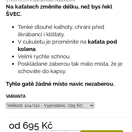
č
3 hodnocení
Podrobnosti hodnocení
hodnocení
Na kaťatech změníte délku, než bys řekl
u
produktu
j
ŠVEC.
je
e
5,0
m
Tenké dlouhé kalhoty, chrání před
z
e
škrábanci i klíšťaty.
5
hvězdiček.
V cukuletu je proměníte na
kaťata pod
kolena
.
LETNÍ
ČEPICE
Velmi rychle schnou.
UV
Poskládané zaberou tak málo místa, že je
30
schováte do kapsy.
SVĚTLE
MODRÁ
Tyhle gatě žádné místo navíc nezaberou.
395
Kč
VARIANTA
od
695 Kč