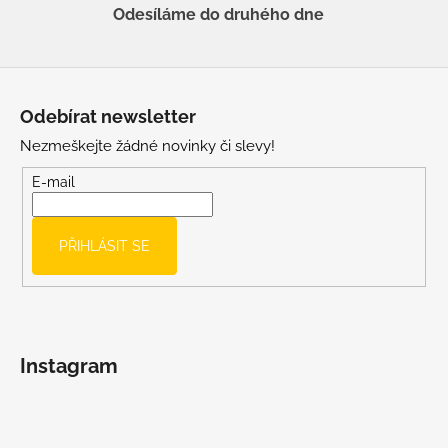
Odesíláme do druhého dne
Z
á
Odebírat newsletter
p
Nezmeškejte žádné novinky či slevy!
a
t
E-mail
í
PŘIHLÁSIT SE
Instagram