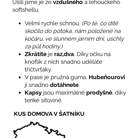
Ušili jsme je ze
vzdušného
a lehoučkého
softshellu.
Velmi rychle schnou.
(Po té, co dítě
skočilo do potoka, nám položené na
kočáru, ve slunném jarním dni, uschly
za půl hodiny.)
Zkrátíte
je
raz,dva
. Díky očku na
knoflík z nich snadno uděláte
tříčtvrťáky.
V pase je pružná guma.
Hubeňourovi
ji snadno
dotáhnete
.
Kapsy
jsou maximálně
prodyšné
, díky
tenké síťovině.
KUS DOMOVA V ŠATNÍKU