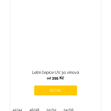
Letní čepice UV 30 vínová
395 Kč
od
DETAIL
42/44
46/48
50/52
54/56