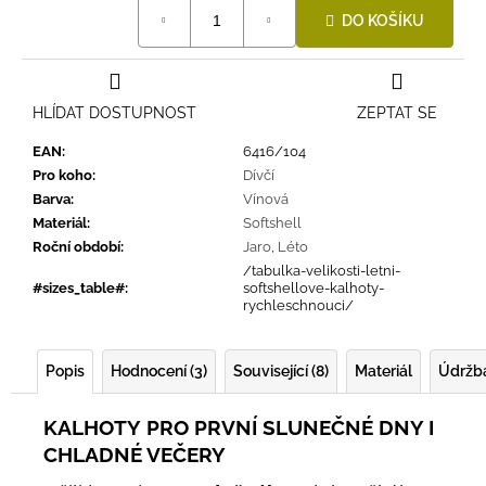
Měrná
DO KOŠÍKU
cena:
HLÍDAT DOSTUPNOST
ZEPTAT SE
EAN
:
6416/104
Pro koho
:
Dívčí
Barva
:
Vínová
Materiál
:
Softshell
Roční období
:
Jaro
,
Léto
/tabulka-velikosti-letni-
#sizes_table#
:
softshellove-kalhoty-
rychleschnouci/
Popis
Hodnocení (3)
Související (8)
Materiál
Údržb
KALHOTY
PRO PRVNÍ SLUNEČNÉ DNY I
CHLADNÉ VEČERY