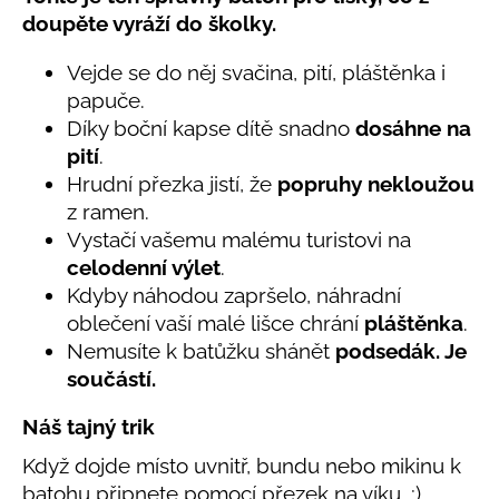
č
produktu
doupěte vyráží do školky.
u
je
j
0,0
Vejde se do něj svačina, pití, pláštěnka i
e
z
papuče.
5
m
hvězdiček.
e
Díky boční kapse dítě snadno
dosáhne na
pití
.
Hrudní přezka jistí, že
popruhy nekloužou
LETNÍ
z ramen.
KLOBOUČEK
S
Vystačí vašemu malému turistovi na
OUŠKY
celodenní výlet
.
UV
30
Kdyby náhodou zapršelo, náhradní
BÍLÝ
oblečení vaší malé lišce chrání
pláštěnka
.
395
Nemusíte k batůžku shánět
podsedák. Je
Kč
součástí.
Náš tajný trik
Když dojde místo uvnitř, bundu nebo mikinu k
batohu připnete pomocí přezek na víku. ;)