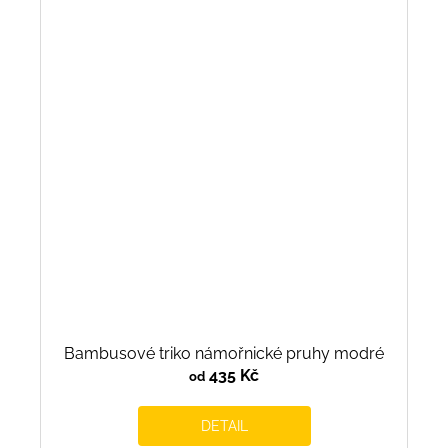
Bambusové triko námořnické pruhy modré
435 Kč
od
DETAIL