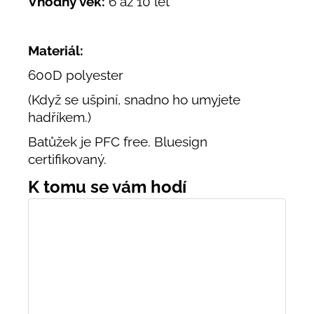
Vhodný věk:
6 až 10 let
Materiál:
600D polyester
(Když se ušpiní, snadno ho umyjete
hadříkem.)
Batůžek je PFC free. Bluesign
certifikovaný.