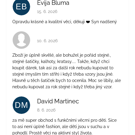
Evija Bluma
EB
Hodnocení obchodu je 5 z 5 hvězdiček.
15. 6. 2026
Opravdu krásné a kvalitní věci, děkuji ❤️ Syn nadšený
Hodnocení obchodu je 4 z 5 hvězdiček.
10. 6. 2026
Zboží je úplně skvělé, ale bohužel je pořád stejné.,
stejné šatičky, kalhoty, kraťasy..... Takže, když chci
koupit dárek, tak asi za další rok nebudu kupovat to
stejné (myslím tím střih) i když třeba vzory jsou jiné.
Hlavně u těch šatiček bych to ocenila. Moc se líbily, ale
nebudu kupovat za rok stejné i když třeba jiný vzor.
David Martinec
DM
Hodnocení obchodu je 5 z 5 hvězdiček.
8. 6. 2026
za mě super obchod s funkčními věcmi pro děti. Sice
to asi není úplně fashion, ale děti jsou v suchu a v
pohodlí. Prostě věci na aktivní styl života.