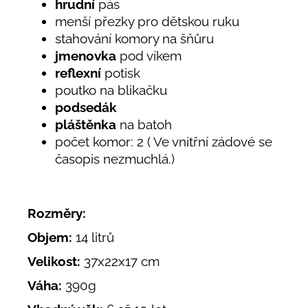
hrudní
pás
menší přezky pro dětskou ruku
stahování komory na šňůru
jmenovka
pod víkem
reflexní
potisk
poutko na blikačku
podsedák
pláštěnka
na batoh
počet komor: 2 ( Ve vnitřní zádové se
časopis nezmuchlá.)
Rozměry:
Objem:
14 litrů
Velikost:
37x22x17
cm
Váha:
390g