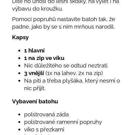
Dítě ho unosí do lesní školky, na výlet i na
výbavu do kroužku.
Pomocí popruhů nastavíte batoh tak, že
padne, jako by se s ním mrňous narodil.
Kapsy
1 hlavní
1 na zip ve víku
Nic důležitého se odtud neztratí.
3 vnější
(1x na lahev, 2x na zip)
Na pití a třeba plyšáka, který nesmí o
nic přijít.
Vybavení batohu
polstrovaná záda
polstrované ramenní popruhy
víko s přezkami