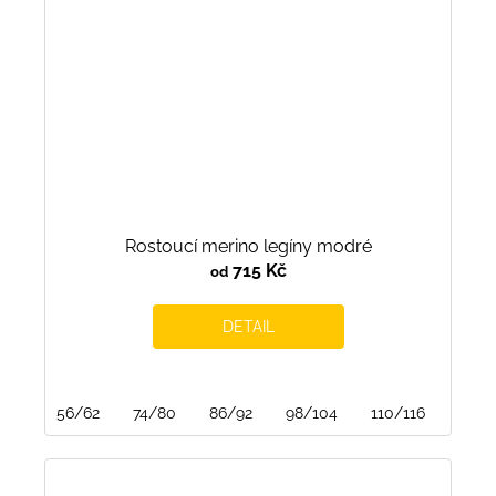
Rostoucí merino legíny modré
715 Kč
od
DETAIL
56/62
74/80
86/92
98/104
110/116
122/