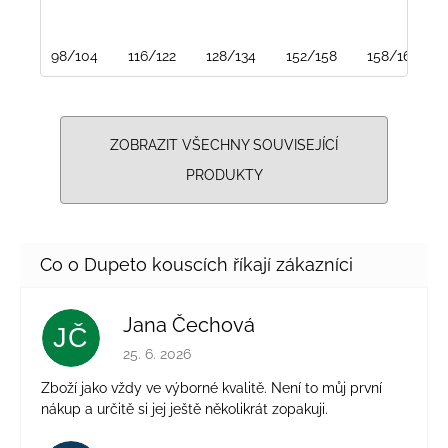
98/104
116/122
128/134
152/158
158/164
ZOBRAZIT VŠECHNY SOUVISEJÍCÍ
PRODUKTY
Jana Čechová
JČ
Hodnocení obchodu je 5 z 5 hvězdiček.
25. 6. 2026
Zboží jako vždy ve výborné kvalitě. Není to můj první
nákup a určitě si jej ještě několikrát zopakuji.