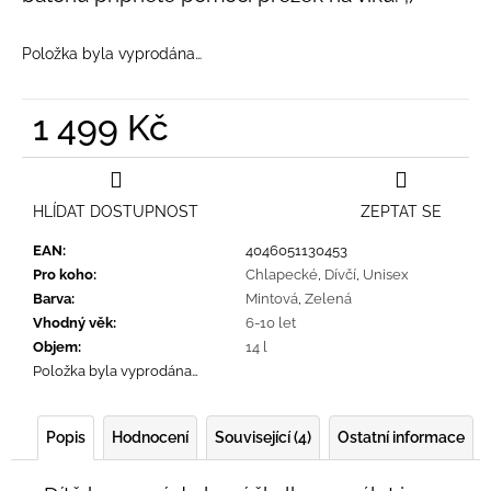
Položka byla vyprodána…
1 499 Kč
Měrná
cena:
HLÍDAT DOSTUPNOST
ZEPTAT SE
EAN
:
4046051130453
Pro koho
:
Chlapecké
,
Dívčí
,
Unisex
Barva
:
Mintová
,
Zelená
Vhodný věk
:
6-10 let
Objem
:
14 l
Položka byla vyprodána…
Popis
Hodnocení
Související (4)
Ostatní informace