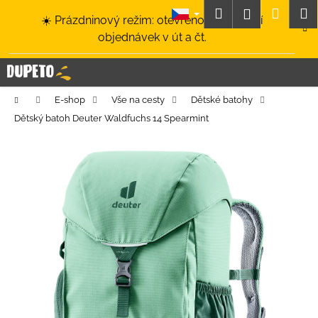
K
Přejít
Hledat
Nákup
M
Přihlášení
☀️ Prázdninový režim: otevřeno a odesílání
na
o
obsah
Zpět
Zpět
objednávek v út a čt.
košík
š
í
C
k
o
Domů
E-shop
Vše na cesty
Dětské batohy
p
Dětský batoh Deuter Waldfuchs 14 Spearmint
o
t
ř
e
b
u
j
e
t
e
n