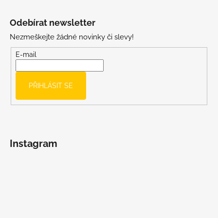
Z
á
Odebírat newsletter
p
Nezmeškejte žádné novinky či slevy!
a
t
E-mail
í
PŘIHLÁSIT SE
Instagram