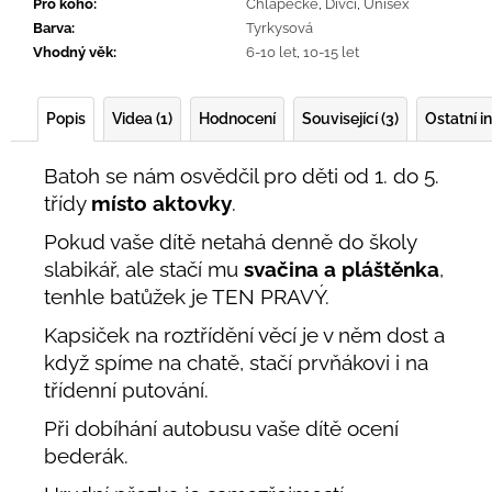
Pro koho
:
Chlapecké
,
Dívčí
,
Unisex
Barva
:
Tyrkysová
Vhodný věk
:
6-10 let
,
10-15 let
Popis
Videa (1)
Hodnocení
Související (3)
Ostatní 
Batoh se nám osvědčil pro děti od 1. do 5.
třídy
místo aktovky
.
Pokud vaše dítě netahá denně do školy
slabikář, ale stačí mu
svačina a pláštěnka
,
tenhle batůžek je TEN PRAVÝ.
Kapsiček na roztřídění věcí je v něm dost a
když spíme na chatě, stačí prvňákovi i na
třídenní putování.
Při dobíhání autobusu vaše dítě ocení
bederák.