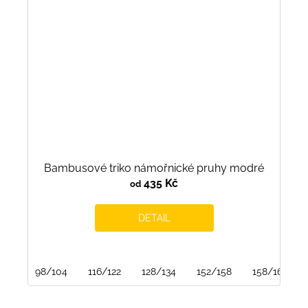
Bambusové triko námořnické pruhy modré
435 Kč
od
DETAIL
98/104
116/122
128/134
152/158
158/164