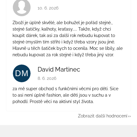
Hodnocení obchodu je 4 z 5 hvězdiček.
10. 6. 2026
Zboží je úplně skvělé, ale bohužel je pořád stejné.,
stejné šatičky, kalhoty, kraťasy..... Takže, když chci
koupit dárek, tak asi za další rok nebudu kupovat to
stejné (myslím tím střih) i když třeba vzory jsou jiné.
Hlavně u těch šatiček bych to ocenila. Moc se líbily, ale
nebudu kupovat za rok stejné i když třeba jiný vzor.
David Martinec
DM
Hodnocení obchodu je 5 z 5 hvězdiček.
8. 6. 2026
za mě super obchod s funkčními věcmi pro děti. Sice
to asi není úplně fashion, ale děti jsou v suchu a v
pohodlí. Prostě věci na aktivní styl života.
Zobrazit další hodnocení