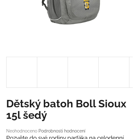
a
j
í
t
?
HLEDAT
D
Dětský batoh Boll Sioux
o
p
15l šedý
o
r
Průměrné
Neohodnoceno
Podrobnosti hodnocení
u
hodnocení
Pozvěte do své rodiny parťáka na celodenní