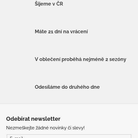
Šijeme v ČR
Máte 21 dní na vrácení
V oblečení proběhá nejméně 2 sezóny
Odesíláme do druhého dne
Z
á
Odebírat newsletter
p
Nezmeškejte žádné novinky či slevy!
a