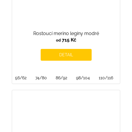
Rostoucí merino legíny modré
715 Kč
od
DETAIL
56/62
74/80
86/92
98/104
110/116
122/