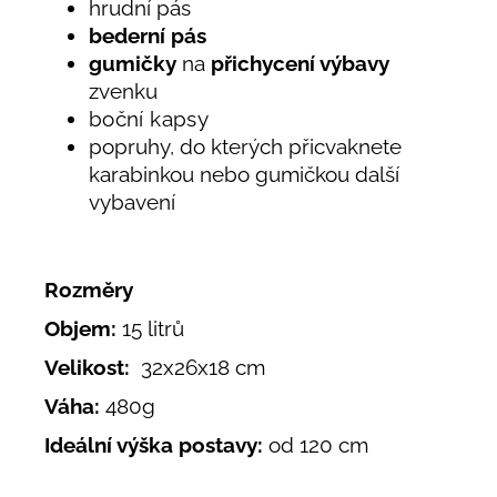
hrudní pás
bederní pás
gumičky
na
přichycení výbavy
zvenku
boční kapsy
popruhy, do kterých přicvaknete
karabinkou nebo gumičkou další
vybavení
Rozměry
Objem:
15 litrů
Velikost:
32x26x18 cm
Váha:
480g
Ideální výška postavy:
od 120 cm