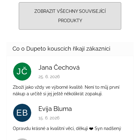
ZOBRAZIT VŠECHNY SOUVISEJÍCÍ
PRODUKTY
Jana Čechová
JČ
Hodnocení obchodu je 5 z 5 hvězdiček.
25. 6. 2026
Zboží jako vždy ve výborné kvalitě. Není to můj první
nákup a určitě si jej ještě několikrát zopakuji.
Evija Bluma
EB
Hodnocení obchodu je 5 z 5 hvězdiček.
15. 6. 2026
Opravdu krásné a kvalitní věci, děkuji ❤️ Syn nadšený