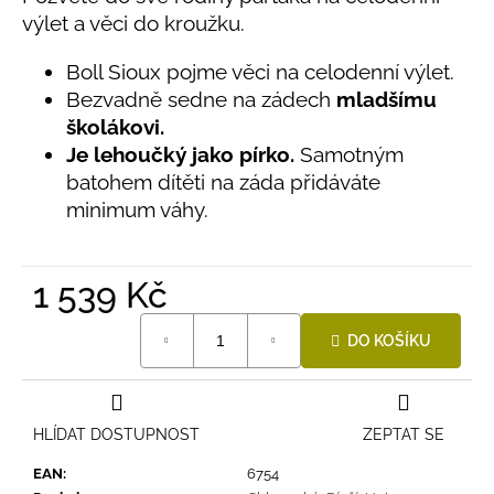
č
produktu
výlet a věci do kroužku.
u
je
j
0,0
Boll Sioux pojme věci na celodenní výlet.
e
z
Bezvadně sedne na zádech
mladšímu
5
m
hvězdiček.
e
školákovi.
Je lehoučký jako pírko.
Samotným
batohem dítěti na záda přidáváte
LETNÍ
minimum váhy.
KLOBOUČEK
S
OUŠKY
UV
30
1 539 Kč
BÍLÝ
Měrná
395
DO KOŠÍKU
cena:
Kč
HLÍDAT DOSTUPNOST
ZEPTAT SE
EAN
:
6754