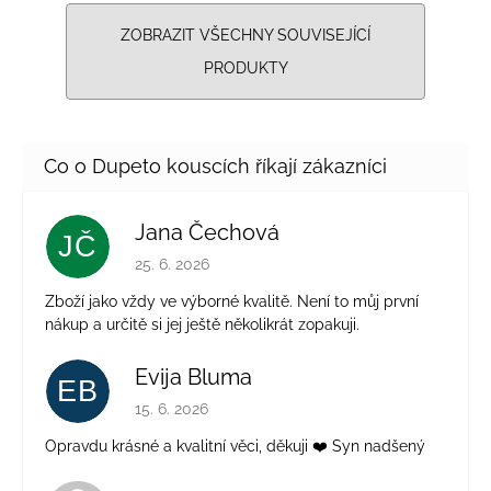
ZOBRAZIT VŠECHNY SOUVISEJÍCÍ
PRODUKTY
Jana Čechová
JČ
Hodnocení obchodu je 5 z 5 hvězdiček.
25. 6. 2026
Zboží jako vždy ve výborné kvalitě. Není to můj první
nákup a určitě si jej ještě několikrát zopakuji.
Evija Bluma
EB
Hodnocení obchodu je 5 z 5 hvězdiček.
15. 6. 2026
Opravdu krásné a kvalitní věci, děkuji ❤️ Syn nadšený