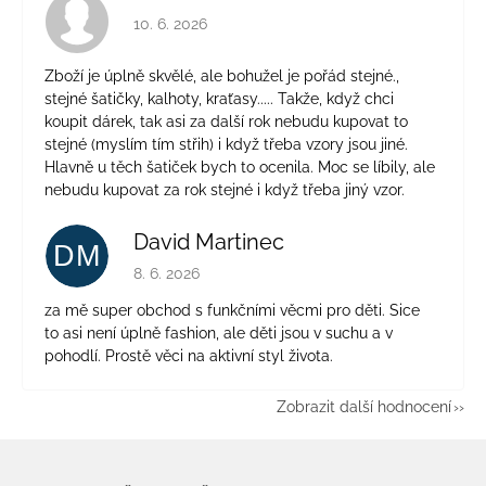
Hodnocení obchodu je 4 z 5 hvězdiček.
10. 6. 2026
Zboží je úplně skvělé, ale bohužel je pořád stejné.,
stejné šatičky, kalhoty, kraťasy..... Takže, když chci
koupit dárek, tak asi za další rok nebudu kupovat to
stejné (myslím tím střih) i když třeba vzory jsou jiné.
Hlavně u těch šatiček bych to ocenila. Moc se líbily, ale
nebudu kupovat za rok stejné i když třeba jiný vzor.
David Martinec
DM
Hodnocení obchodu je 5 z 5 hvězdiček.
8. 6. 2026
za mě super obchod s funkčními věcmi pro děti. Sice
to asi není úplně fashion, ale děti jsou v suchu a v
pohodlí. Prostě věci na aktivní styl života.
Zobrazit další hodnocení