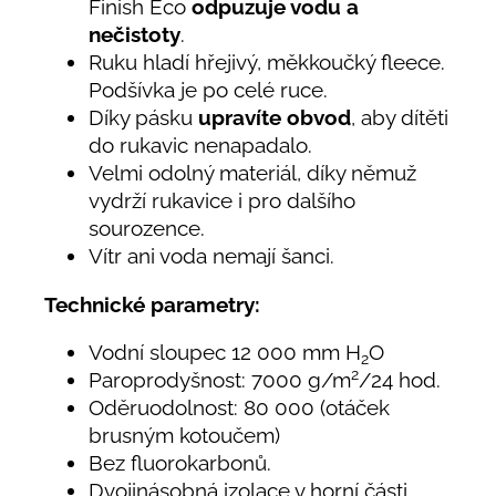
Finish Eco
odpuzuje vodu a
nečistoty
.
Ruku hladí hřejivý, měkkoučký fleece.
Podšívka je po celé ruce.
Díky pásku
upravíte obvod
, aby dítěti
do rukavic nenapadalo.
Velmi odolný materiál, díky němuž
vydrží rukavice i pro dalšího
sourozence.
Vítr ani voda nemají šanci.
Technické parametry:
Vodní sloupec 12 000 mm H
O
2
2
Paroprodyšnost: 7000 g/m
/24 hod.
Oděruodolnost: 80 000 (otáček
brusným kotoučem)
Bez fluorokarbonů.
Dvojinásobná izolace v horní části