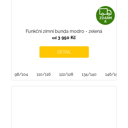
Z
ZDARM
D
A
Funkční zimní bunda modro - zelená
A
3 950 Kč
od
R
DETAIL
M
A
98/104
110/116
122/128
134/140
146/152