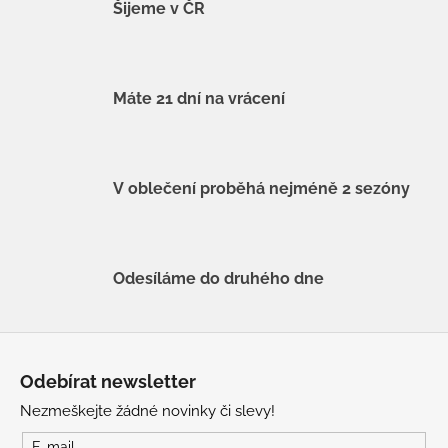
Šijeme v ČR
Máte 21 dní na vrácení
V oblečení proběhá nejméně 2 sezóny
Odesíláme do druhého dne
Z
á
Odebírat newsletter
p
Nezmeškejte žádné novinky či slevy!
a
E-mail