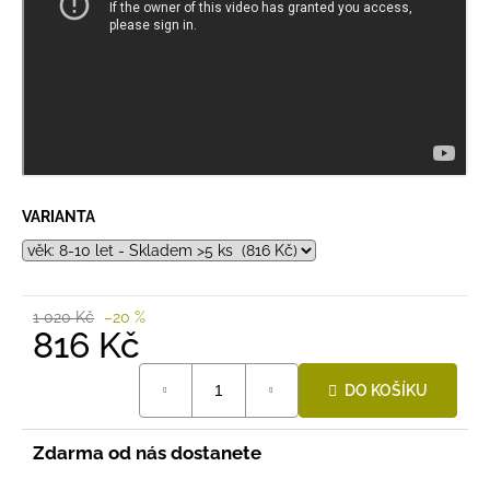
VARIANTA
1 020 Kč
–20 %
816 Kč
Měrná
DO KOŠÍKU
cena:
Zdarma od nás dostanete