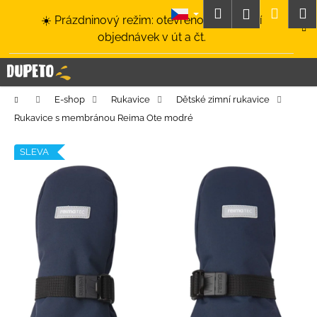
K
Přejít
Hledat
Nákup
M
Přihlášení
☀️ Prázdninový režim: otevřeno a odesílání
na
o
obsah
Zpět
Zpět
objednávek v út a čt.
košík
š
í
C
k
o
Domů
E-shop
Rukavice
Dětské zimní rukavice
p
Rukavice s membránou Reima Ote modré
o
t
SLEVA
ř
e
b
u
j
e
t
e
n