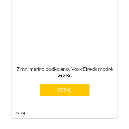
Zimní merino podkolenky Voxx Etrexík modré
212 Kč
DETAIL
20-24