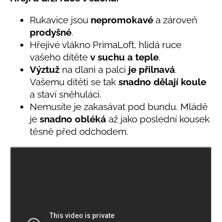
č
produktu
u
je
Rukavice jsou
nepromokavé
a zároveň
j
5,0
prodyšné
.
e
z
Hřejivé vlákno PrimaLoft, hlídá ruce
5
m
hvězdiček.
e
vašeho dítěte
v
suchu a teple
.
Výztuž
na dlani a palci
je přilnavá
.
Vašemu dítěti se tak
snadno dělají koule
LETNÍ
a staví sněhuláci.
RYCHLESCHNOUCÍ
KALHOTY
Nemusíte je zakasávat pod bundu. Mládě
ŽLUTÉ
je
snadno obléká
až jako poslední kousek
695
těsně před odchodem.
Kč