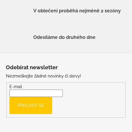
V oblečení proběhá nejméně 2 sezóny
Odesíláme do druhého dne
Z
á
Odebírat newsletter
p
Nezmeškejte žádné novinky či slevy!
a
t
E-mail
í
PŘIHLÁSIT SE