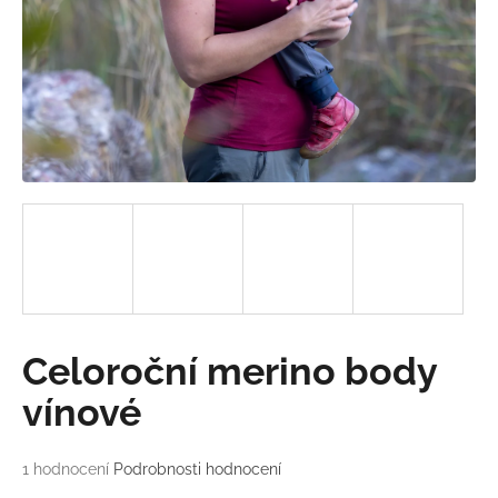
a
j
í
t
?
HLEDAT
D
Celoroční merino body
o
p
vínové
o
r
Průměrné
1 hodnocení
Podrobnosti hodnocení
u
hodnocení