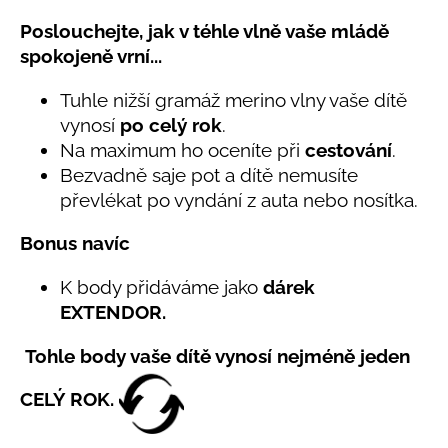
č
produktu
u
Poslouchejte, jak v téhle vlně vaše mládě
je
j
5,0
spokojeně vrní...
e
z
5
m
Tuhle nižší gramáž merino vlny vaše dítě
hvězdiček.
e
vynosí
po celý rok
.
Na maximum ho oceníte při
cestování
.
LETNÍ
Bezvadně saje pot a dítě nemusíte
ČEPICE
převlékat po vyndání z auta nebo nosítka.
UV
30
SVĚTLE
Bonus navíc
MODRÁ
395
K body přidáváme jako
dárek
Kč
EXTENDOR.
Tohle body vaše dítě vynosí nejméně jeden
CELÝ ROK.