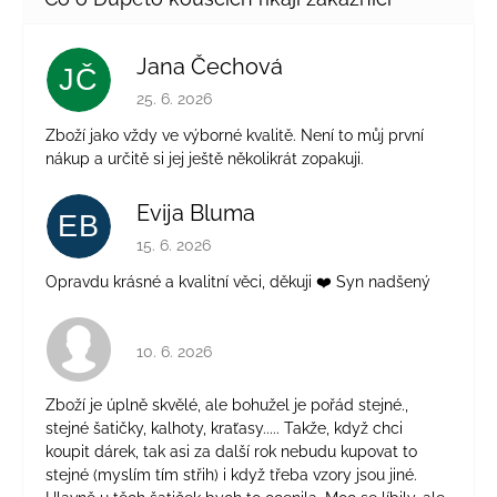
Jana Čechová
JČ
Hodnocení obchodu je 5 z 5 hvězdiček.
25. 6. 2026
Zboží jako vždy ve výborné kvalitě. Není to můj první
nákup a určitě si jej ještě několikrát zopakuji.
Evija Bluma
EB
Hodnocení obchodu je 5 z 5 hvězdiček.
15. 6. 2026
Opravdu krásné a kvalitní věci, děkuji ❤️ Syn nadšený
Hodnocení obchodu je 4 z 5 hvězdiček.
10. 6. 2026
Zboží je úplně skvělé, ale bohužel je pořád stejné.,
stejné šatičky, kalhoty, kraťasy..... Takže, když chci
koupit dárek, tak asi za další rok nebudu kupovat to
stejné (myslím tím střih) i když třeba vzory jsou jiné.