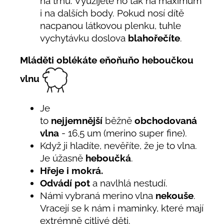
na trhu. Využijete ho tak na maximum
i na dalších body. Pokud nosí dítě
nacpanou látkovou plenku, tuhle
vychytávku doslova
blahořečíte
.
Mláděti oblékáte eňoňuňo heboučkou
vlnu
Je
to
nejjemnější
běžně
obchodovaná
vlna
- 16,5 um (merino super fine).
Když ji hladíte, nevěříte, že je to vlna.
Je úžasně
heboučká
.
Hřeje i mokrá.
Odvádí pot
a navlhlá nestudí.
Námi vybraná merino vlna
nekouše
.
Vracejí se k nám i maminky, které mají
extrémně citlivé děti.