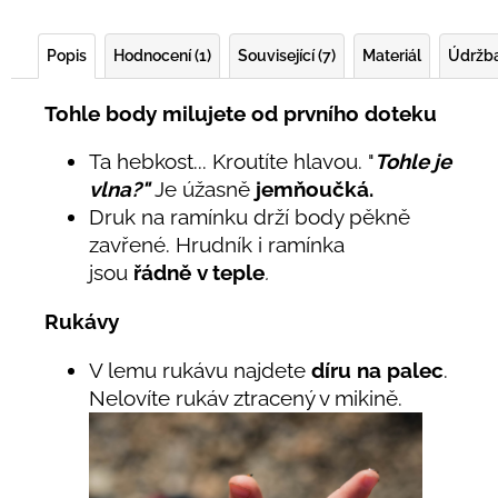
Popis
Hodnocení (1)
Související (7)
Materiál
Údržb
Tohle body milujete od prvního doteku
Ta hebkost... Kroutíte hlavou. "
Tohle je
vlna?"
Je úžasně
jemňoučká.
Druk na ramínku drží body pěkně
zavřené. Hrudník i ramínka
jsou
řádně
v teple
.
Rukávy
V lemu rukávu najdete
díru na palec
.
Nelovíte rukáv ztracený v mikině.