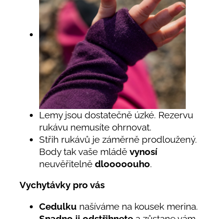
Lemy jsou dostatečně úzké. Rezervu
rukávu nemusíte ohrnovat.
Střih rukávů je záměrně prodloužený.
Body tak vaše mládě
vynosí
neuvěřitelně
dlooooouho
.
Vychytávky pro vás
Cedulku
našíváme na kousek merina.
Snadno ji odstřihnete
a zůstane vám