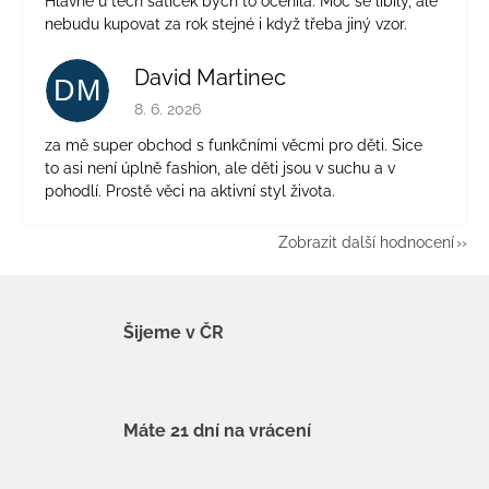
Hlavně u těch šatiček bych to ocenila. Moc se líbily, ale
nebudu kupovat za rok stejné i když třeba jiný vzor.
David Martinec
DM
Hodnocení obchodu je 5 z 5 hvězdiček.
8. 6. 2026
za mě super obchod s funkčními věcmi pro děti. Sice
to asi není úplně fashion, ale děti jsou v suchu a v
pohodlí. Prostě věci na aktivní styl života.
Zobrazit další hodnocení
Šijeme v ČR
Máte 21 dní na vrácení