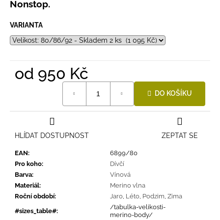
Nonstop.
VARIANTA
od
950 Kč
Měrná
DO KOŠÍKU
cena:
HLÍDAT DOSTUPNOST
ZEPTAT SE
EAN
:
6899/80
Pro koho
:
Dívčí
Barva
:
Vínová
Materiál
:
Merino vlna
Roční období
:
Jaro
,
Léto
,
Podzim
,
Zima
/tabulka-velikosti-
#sizes_table#
:
merino-body/