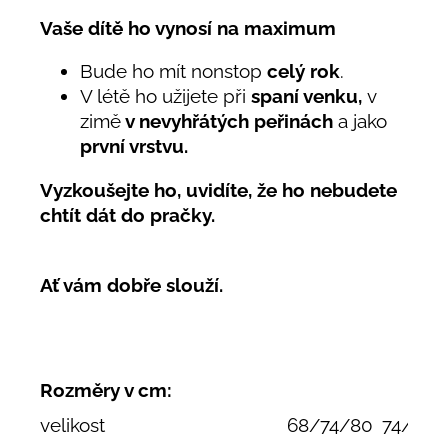
Vaše dítě ho vynosí na maximum
Bude ho mít nonstop
celý rok
.
V létě ho užijete při
spaní venku,
v
zimě
v nevyhřátých peřinách
a jako
první vrstvu.
Vyzkoušejte ho, uvidíte, že ho nebudete
chtít dát do pračky.
Ať vám dobře slouží.
Rozměry v cm:
velikost
68/74/80
74/80/