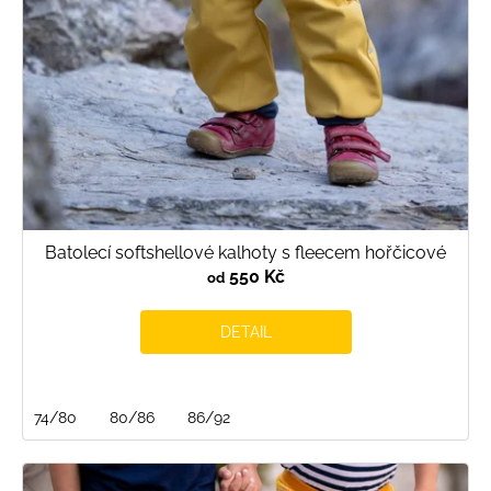
Batolecí softshellové kalhoty s fleecem hořčicové
550 Kč
od
DETAIL
74/80
80/86
86/92