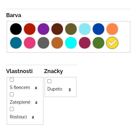
Barva
Vlastnosti
Značky
S fleecem
2
Dupeto
3
Zateplené
2
Rostoucí
2