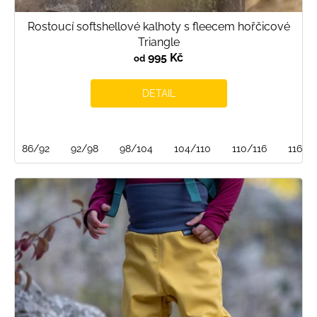
Rostoucí softshellové kalhoty s fleecem hořčicové
Triangle
995 Kč
od
DETAIL
86/92
92/98
98/104
104/110
110/116
116/1