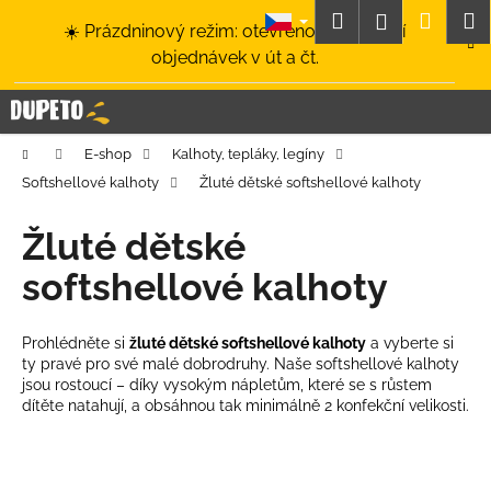
K
Přejít
Hledat
Nákup
M
Přihlášení
☀️ Prázdninový režim: otevřeno a odesílání
na
o
obsah
Zpět
Zpět
objednávek v út a čt.
košík
š
í
C
k
o
Domů
E-shop
Kalhoty, tepláky, legíny
p
Softshellové kalhoty
Žluté dětské softshellové kalhoty
o
t
Žluté dětské
ř
softshellové kalhoty
e
b
u
Prohlédněte si
žluté dětské softshellové kalhoty
a vyberte si
ty pravé pro své malé dobrodruhy. Naše softshellové kalhoty
j
jsou rostoucí – díky vysokým nápletům, které se s růstem
e
dítěte natahují, a obsáhnou tak minimálně 2 konfekční velikosti.
t
e
n