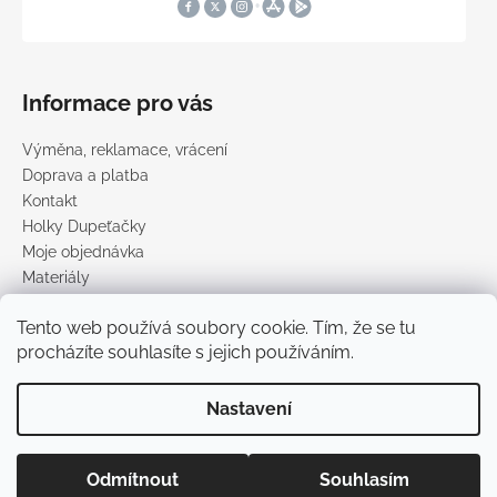
Informace pro vás
Výměna, reklamace, vrácení
Doprava a platba
Kontakt
Holky Dupeťačky
Moje objednávka
Materiály
Obchodní podmínky
Tento web používá soubory cookie. Tím, že se tu
Podmínky ochrany osobních údajů
procházíte souhlasíte s jejich používáním.
Prodávané značky
Nastavení
Vytvořil Shoptet
Copyright 2026
DUPETO
. Všechna práva vyhrazena.
Upravit
Odmítnout
Souhlasím
nastavení cookies