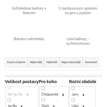
a
Softshellové kalhoty s
S bambusovým úpletem
j
fleecem
na jaro a podzim
í
t
?
Batolecí softshellky
Letní kalhoty -
rychleschnoucí
Ř
HLEDAT
a
Doporučujeme
Nejlevnější
Nejdražší
Nejprodávanější
Abecedně
z
e
D
n
o
Velikost postavy
Pro koho
Roční období
p
í
o
p
68/74/80
Chlapecké
Jaro
0
3
3
r
r
u
o
74/80
Dívčí
Léto
1
3
1