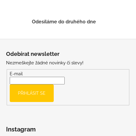
v
ý
p
Odesíláme do druhého dne
i
s
u
Z
á
Odebírat newsletter
p
Nezmeškejte žádné novinky či slevy!
a
t
E-mail
í
PŘIHLÁSIT SE
Instagram