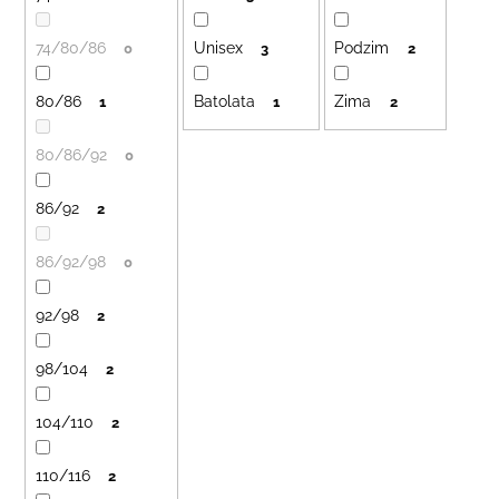
č
d
u
74/80/86
Unisex
Podzim
u
j
0
3
2
e
k
m
80/86
Batolata
Zima
1
1
2
t
e
ů
80/86/92
0
LETNÍ
86/92
KLOBOUČEK
2
S
OUŠKY
86/92/98
0
UV
30
BÍLÝ
92/98
2
395
Kč
98/104
2
104/110
2
110/116
2