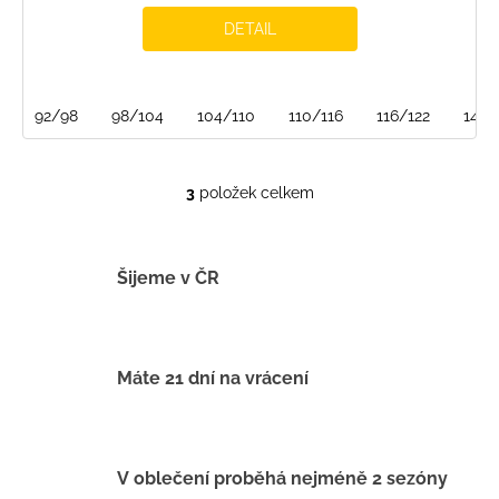
DETAIL
92/98
98/104
104/110
110/116
116/122
146/
3
položek celkem
O
v
l
á
Šijeme v ČR
d
a
c
í
Máte 21 dní na vrácení
p
r
v
k
V oblečení proběhá nejméně 2 sezóny
y