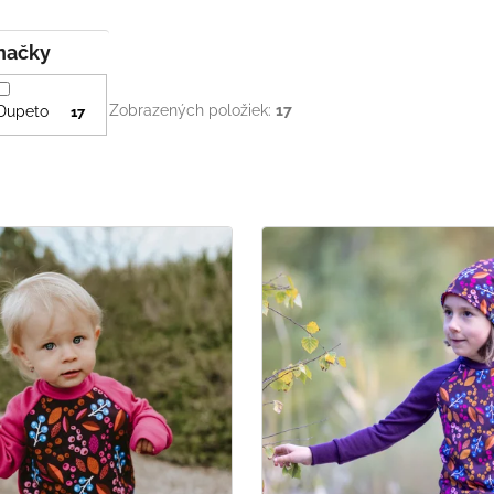
Značky
Zobrazených položiek:
17
Dupeto
17