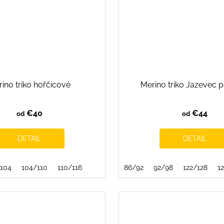
ino triko hořčicové
Merino triko Jazevec p
€40
€44
od
od
DETAIL
DETAIL
104
104/110
110/116
86/92
92/98
122/128
1