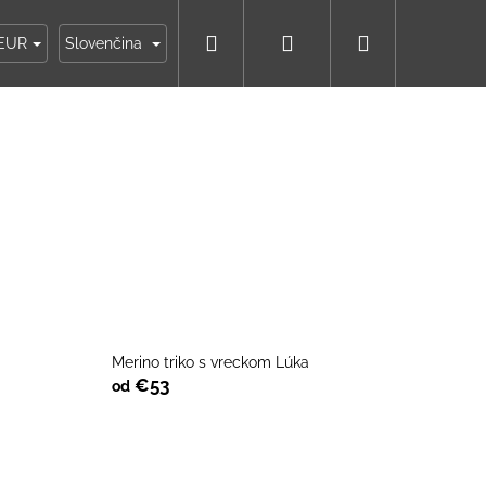
Hľadať
Prihlásenie
Nákupný
ky
Moja objednávka
EUR
Slovenčina
košík
Merino triko s vreckom Lúka
€53
od
IKO NÁMORNÍCKE