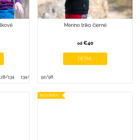
ilkové
Merino triko čierné
€40
od
DETAIL
128/134
134/140
92/98
NOVINKA