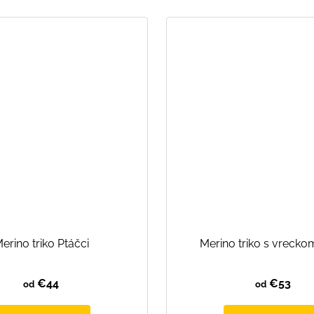
erino triko Ptáčci
Merino triko s vrecko
€44
€53
od
od