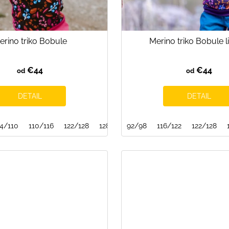
erino triko Bobule
Merino triko Bobule l
€44
€44
od
od
DETAIL
DETAIL
8/134
4/110
134/140
110/116
122/128
128/134
92/98
134/140
116/122
122/128