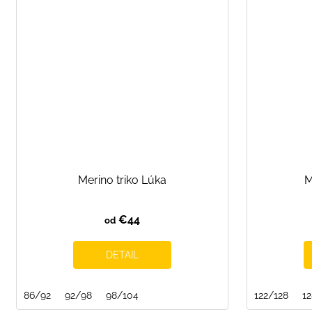
Merino triko Lúka
M
€44
od
DETAIL
86/92
92/98
98/104
122/128
1