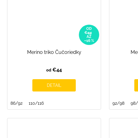
OD
€44
AŽ
–16 %
Merino triko Čučoriedky
Mer
€44
od
DETAIL
86/92
110/116
92/98
98/