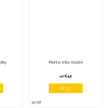
díky
Merino triko modré
€42
od
DETAIL
92/98