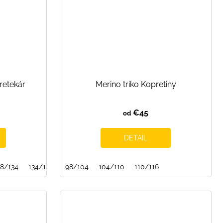
retekár
Merino triko Kopretiny
€45
od
DETAIL
28/134
134/140
98/104
104/110
110/116