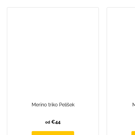
Merino triko Pelíšek
M
€44
od