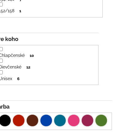
152/158
1
Pre koho
Chlapčenské
10
Dievčenské
12
Unisex
6
Farba