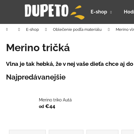
K
Prejsť
na
o
E-shop
Hod
obsah
Späť
Späť
š
do
do
í
Domov
E-shop
Oblečenie podľa materiálu
Merino vl
k
obchodu
obchodu
Merino tričká
Vlna je tak hebká, že v nej vaše dieťa chce aj do
Najpredávanejšie
Merino triko Autá
€44
od
R
DETSKÝ LETNÝ KLOBÚČIK UV 30 S