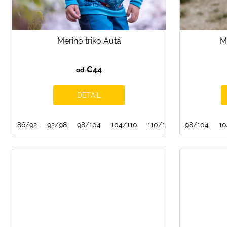
k
t
o
Merino triko Autá
M
v
€44
od
DETAIL
86/92
92/98
98/104
104/110
110/116
122/128
98/104
12
10