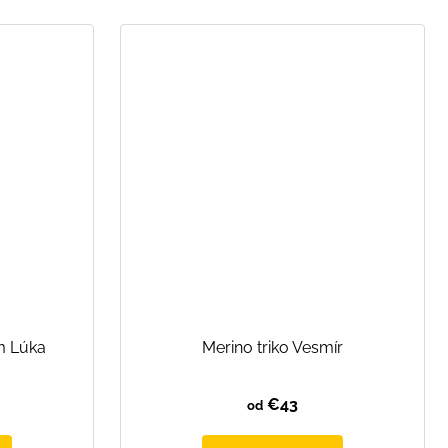
m Lúka
Merino triko Vesmír
€43
od