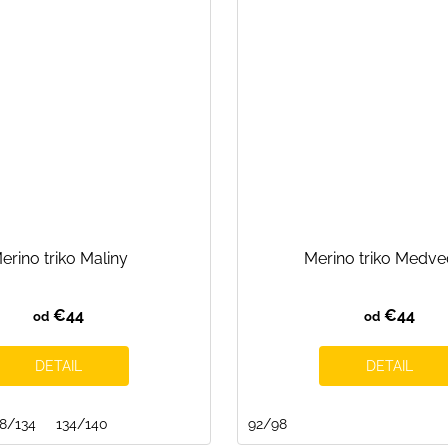
erino triko Maliny
Merino triko Medve
€44
€44
od
od
DETAIL
DETAIL
28/134
134/140
92/98