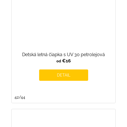
Detská letná čiapka s UV 30 petrolejová
€16
od
DETAIL
42/44