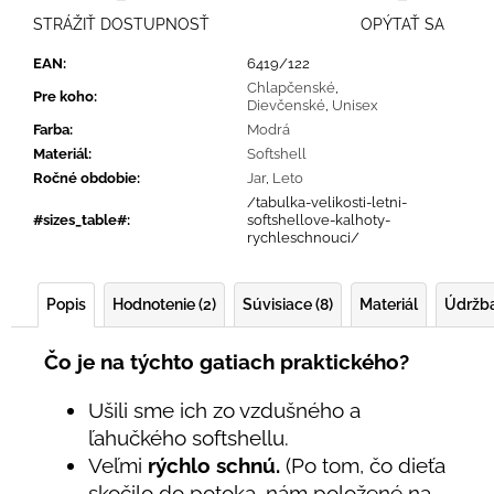
STRÁŽIŤ DOSTUPNOSŤ
OPÝTAŤ SA
EAN
:
6419/122
Chlapčenské
,
Pre koho
:
Dievčenské
,
Unisex
Farba
:
Modrá
Materiál
:
Softshell
Ročné obdobie
:
Jar
,
Leto
/tabulka-velikosti-letni-
#sizes_table#
:
softshellove-kalhoty-
rychleschnouci/
Popis
Hodnotenie (2)
Súvisiace (8)
Materiál
Údržb
Čo je na týchto gatiach praktického?
Ušili sme ich zo vzdušného a
ľahučkého softshellu.
Veľmi
rýchlo schnú.
(Po tom, čo dieťa
skočilo do potoka, nám položené na