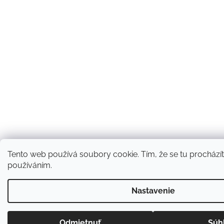
Tento web používá soubory cookie. Tím, že se tu procházíte
používáním.
Nastavenie
Odmietnuť
Súh