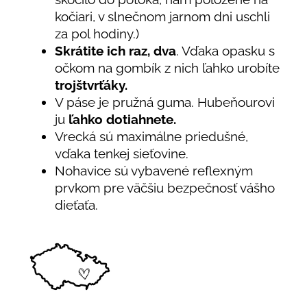
kočiari, v slnečnom jarnom dni uschli
za pol hodiny.)
Skrátite ich raz, dva
. Vďaka opasku s
očkom na gombík z nich ľahko urobíte
trojštvrťáky.
V páse je pružná guma. Hubeňourovi
ju
ľahko dotiahnete.
Vrecká sú maximálne priedušné,
vďaka tenkej sieťovine.
Nohavice sú vybavené reflexným
prvkom pre väčšiu bezpečnosť vášho
dieťaťa.