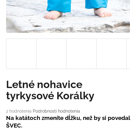
á
j
s
ť
?
HĽADAŤ
Letné nohavice
tyrkysové Korálky
O
d
p
Priemerné
2 hodnotenia
Podrobnosti hodnotenia
o
hodnotenie
Na katátoch zmeníte dĺžku, než by si povedal
produktu
r
ŠVEC.
je
ú
5,0