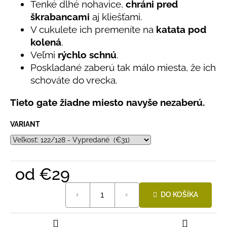
č
Tenké dlhé nohavice,
chráni pred
z
a
škrabancami
aj kliešťami.
5
m
hviezdičiek.
V cukulete ich premeníte na
katata pod
e
kolená
.
Veľmi
rýchlo schnú
.
DETSKÁ
Poskladané zaberú tak málo miesta, že ich
LETNÁ
schováte do vrecka.
ČIAPKA
S
UV
Tieto gate žiadne miesto navyše nezaberú.
30
SVETLO
VARIANT
MODRÁ
€16
od
€29
Jednotková
DO KOŠÍKA
cena: