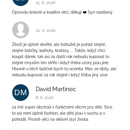
Hodnotenie obchodu je 5 z 5 hviezdičiek.
15. 6. 2026
Opravdu krásné a kvalitní věci, děkuji ❤️ Syn nadšený
Hodnotenie obchodu je 4 z 5 hviezdičiek.
10. 6. 2026
Zboží je úplně skvělé, ale bohužel je pořád stejné.,
stejné šatičky, kalhoty, kraťasy..... Takže, když chci
koupit dárek, tak asi za další rok nebudu kupovat to
stejné (myslím tím střih) i když třeba vzory jsou jiné.
Hlavně u těch šatiček bych to ocenila. Moc se líbily, ale
nebudu kupovat za rok stejné i když třeba jiný vzor.
David Martinec
DM
Hodnotenie obchodu je 5 z 5 hviezdičiek.
8. 6. 2026
za mě super obchod s funkčními věcmi pro děti. Sice
to asi není úplně fashion, ale děti jsou v suchu a v
pohodlí. Prostě věci na aktivní styl života.