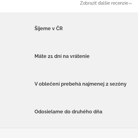
Zobraziť ďalšie recenzie
Šijeme v ČR
Máte 21 dní na vrátenie
V oblečení prebehá najmenej 2 sezóny
Odosielame do druhého dňa
Z