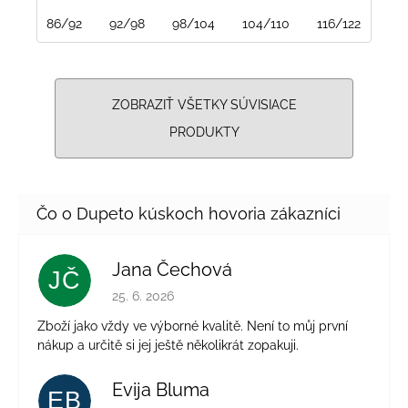
86/92
92/98
98/104
104/110
116/122
122
ZOBRAZIŤ VŠETKY SÚVISIACE
PRODUKTY
Jana Čechová
JČ
Hodnotenie obchodu je 5 z 5 hviezdičiek.
25. 6. 2026
Zboží jako vždy ve výborné kvalitě. Není to můj první
nákup a určitě si jej ještě několikrát zopakuji.
Evija Bluma
EB