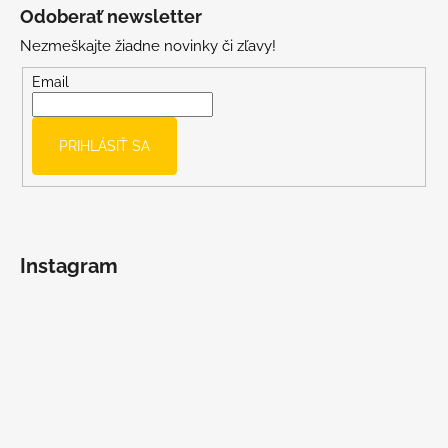
á
Odoberať newsletter
p
Nezmeškajte žiadne novinky či zľavy!
ä
t
Email
i
e
PRIHLÁSIŤ SA
Instagram