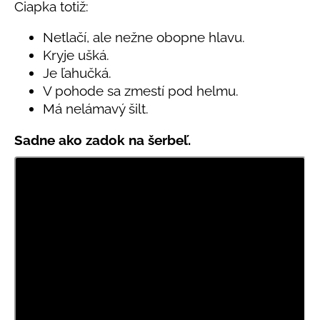
č
5
Čiapka totiž:
a
hviezdičiek.
m
Netlačí, ale nežne obopne hlavu.
e
Kryje ušká.
Je ľahučká.
V pohode sa zmestí pod helmu.
LETNÉ
NOHAVICE
Má nelámavý šilt.
TYRKYSOVÉ
KORÁLKY
Sadne ako zadok na šerbeľ.
€29