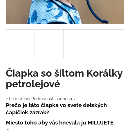
á
j
s
ť
?
HĽADAŤ
Čiapka so šiltom Korálky
petrolejové
O
d
Priemerné
2 hodnotenia
Podrobnosti hodnotenia
hodnotenie
Prečo
je táto čiapka vo svete detských
p
produktu
o
čapičiek zázrak?
je
r
5,0
Miesto toho aby vás hnevala ju MILUJETE.
ú
z