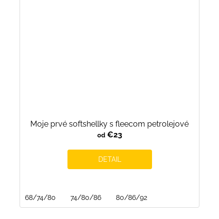
Moje prvé softshellky s fleecom petrolejové
€23
od
DETAIL
68/74/80
74/80/86
80/86/92