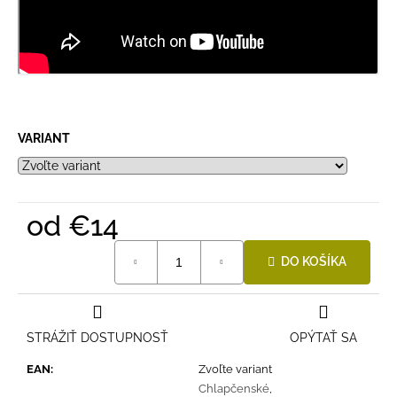
VARIANT
od
€14
Jednotková
DO KOŠÍKA
cena:
STRÁŽIŤ DOSTUPNOSŤ
OPÝTAŤ SA
EAN
:
Zvoľte variant
Chlapčenské
,