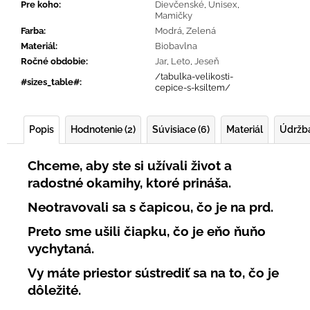
Pre koho
:
Dievčenské
,
Unisex
,
Mamičky
Farba
:
Modrá
,
Zelená
Materiál
:
Biobavlna
Ročné obdobie
:
Jar
,
Leto
,
Jeseň
/tabulka-velikosti-
#sizes_table#
:
cepice-s-ksiltem/
Popis
Hodnotenie (2)
Súvisiace (6)
Materiál
Údržb
Chceme, aby ste si užívali život a
radostné okamihy, ktoré prináša.
Neotravovali sa s čapicou, čo je na prd.
Preto sme ušili čiapku, čo je eňo ňuňo
vychytaná.
Vy máte priestor sústrediť sa na to, čo je
dôležité.