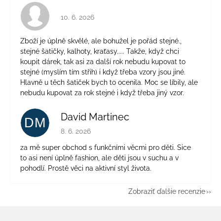
Hodnotenie obchodu je 4 z 5 hviezdičiek.
10. 6. 2026
Zboží je úplně skvělé, ale bohužel je pořád stejné.,
stejné šatičky, kalhoty, kraťasy..... Takže, když chci
koupit dárek, tak asi za další rok nebudu kupovat to
stejné (myslím tím střih) i když třeba vzory jsou jiné.
Hlavně u těch šatiček bych to ocenila. Moc se líbily, ale
nebudu kupovat za rok stejné i když třeba jiný vzor.
David Martinec
DM
Hodnotenie obchodu je 5 z 5 hviezdičiek.
8. 6. 2026
za mě super obchod s funkčními věcmi pro děti. Sice
to asi není úplně fashion, ale děti jsou v suchu a v
pohodlí. Prostě věci na aktivní styl života.
Zobraziť ďalšie recenzie