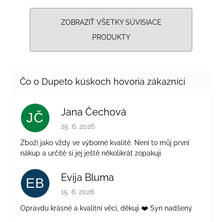
ZOBRAZIŤ VŠETKY SÚVISIACE
PRODUKTY
Jana Čechová
JČ
Hodnotenie obchodu je 5 z 5 hviezdičiek.
25. 6. 2026
Zboží jako vždy ve výborné kvalitě. Není to můj první
nákup a určitě si jej ještě několikrát zopakuji.
Evija Bluma
EB
Hodnotenie obchodu je 5 z 5 hviezdičiek.
15. 6. 2026
Opravdu krásné a kvalitní věci, děkuji ❤️ Syn nadšený