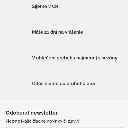
Šijeme v ČR
Máte 21 dní na vrátenie
V oblečení prebehá najmenej 2 sezóny
Odosielame do druhého dňa
Z
á
Odoberať newsletter
p
Nezmeškajte žiadne novinky či zľavy!
ä