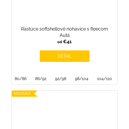
Rastúce softshellové nohavice s fleecom
Autá
€41
od
DETAIL
80/86
86/92
92/98
98/104
104/110
110/
NOVINKA