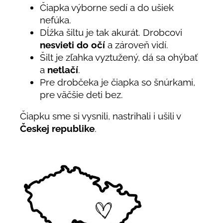
Čiapka výborne sedí a do ušiek
nefúka.
Dĺžka šiltu je tak akurát. Drobcovi
nesvieti do očí
a zároveň vidí.
Šilt je zľahka vyztužený, dá sa ohýbať
a
netlačí
.
Pre drobčeka je čiapka so šnúrkami,
pre väčšie deti bez.
Čiapku sme si vysnili, nastrihali i ušili v
Českej republike
.