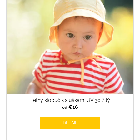
Letný klobúčik s uškami UV 30 žltý
€16
od
DETAIL