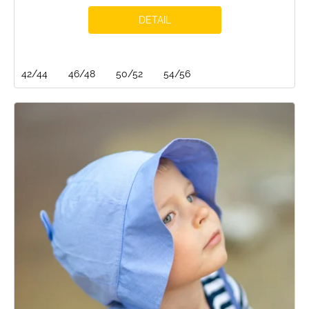
DETAIL
42/44
46/48
50/52
54/56