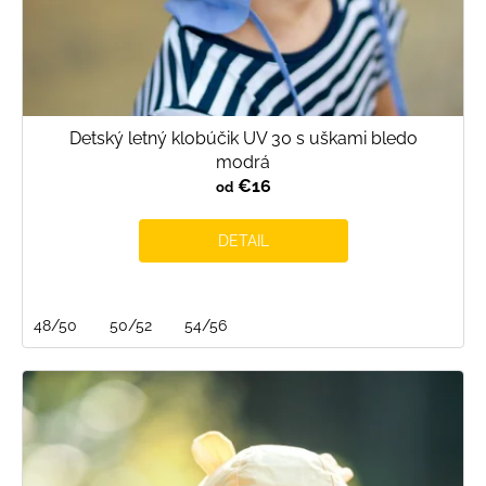
Detský letný klobúčik UV 30 s uškami bledo
modrá
€16
od
DETAIL
48/50
50/52
54/56