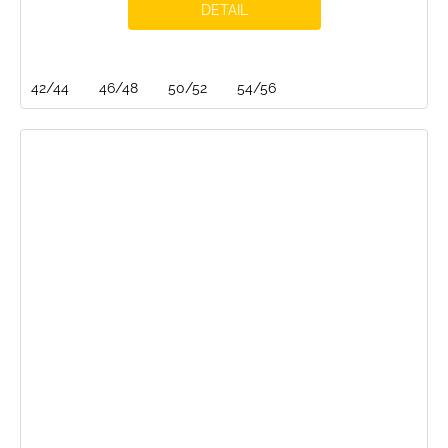
DETAIL
42/44
46/48
50/52
54/56