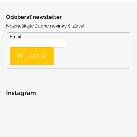
s
Z
u
á
Odoberať newsletter
p
Nezmeškajte žiadne novinky či zľavy!
ä
t
Email
i
e
PRIHLÁSIŤ SA
Instagram