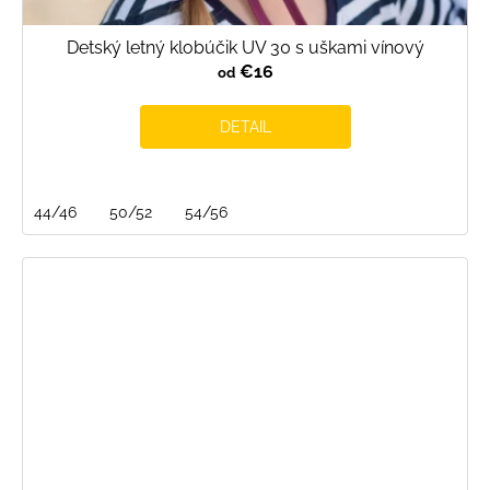
Detský letný klobúčik UV 30 s uškami vínový
€16
od
DETAIL
44/46
50/52
54/56