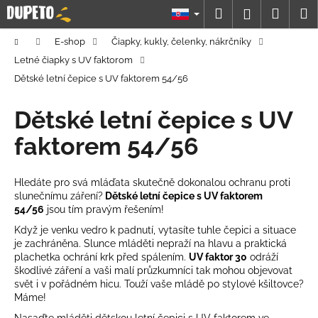
K
Prejsť
Hľadať
Náku
M
Prihláseni
na
o
obsah
Späť
Späť
košík
š
Domov
E-shop
Čiapky, kukly, čelenky, nákrčníky
í
Letné čiapky s UV faktorom
Č
k
Dětské letní čepice s UV faktorem 54/56
o
p
Dětské letní čepice s UV
o
faktorem 54/56
t
r
Hledáte pro svá mláďata skutečně dokonalou ochranu proti
e
slunečnímu záření?
Dětské letní čepice s UV faktorem
b
54/56
jsou tím pravým řešením!
u
Když je venku vedro k padnutí, vytasíte tuhle čepici a situace
j
je zachráněna. Slunce mláděti nepraží na hlavu a praktická
plachetka ochrání krk před spálením.
UV faktor 30
odráží
e
škodlivé záření a vaši malí průzkumníci tak mohou objevovat
t
svět i v pořádném hicu. Touží vaše mládě po stylové kšiltovce?
e
Máme!
n
Nasaďte mláděti dětskou letní čepici s UV faktorem ve