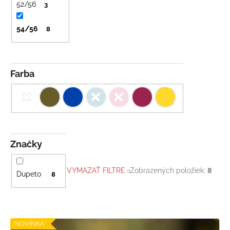
v
č
52/56
3
a
m
54/56
8
e
LETNÉ
Farba
NOHAVICE
TYRKYSOVÉ
KORÁLKY
€29
Značky
VYMAZAŤ FILTRE
Zobrazených položiek:
8
Dupeto
8
V
NOVINKA