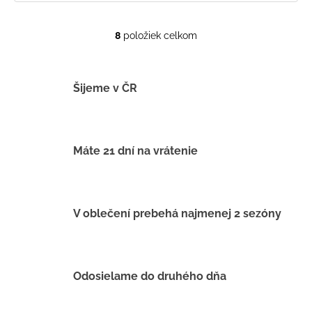
8
položiek celkom
O
v
l
á
Šijeme v ČR
d
a
c
i
Máte 21 dní na vrátenie
e
p
r
v
V oblečení prebehá najmenej 2 sezóny
k
y
v
ý
Odosielame do druhého dňa
p
i