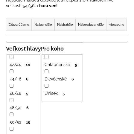
velikosti 54/56 a
hurá ven!
á
j
R
s
a
Odporúčame
Najlacnejšie
Najdrahšie
Najpredávanejšie
Abecedne
ť
d
?
e
n
Veľkosť hlavy
Pre koho
i
e
42/44
Chlapčenské
10
5
HĽADAŤ
p
r
44/46
Dievčenské
6
6
o
46/48
Unisex
d
5
5
O
d
u
p
48/50
6
k
o
t
r
50/52
15
o
ú