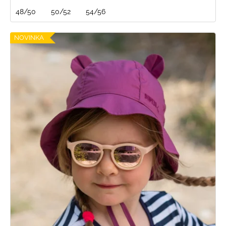
48/50
50/52
54/56
NOVINKA