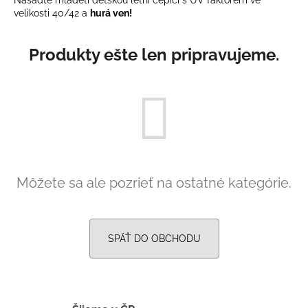
velikosti 40/42 a
hurá ven!
á
j
s
Produkty ešte len pripravujeme.
ť
?
HĽADAŤ
Môžete sa ale pozrieť na ostatné kategórie.
O
d
SPÄŤ DO OBCHODU
p
o
r
ú