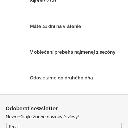
č
Šijeme v ČR
a
m
e
Máte 21 dní na vrátenie
LETNÉ
NOHAVICE
ŽLTÉ
V oblečení prebehá najmenej 2 sezóny
€29
Odosielame do druhého dňa
Z
á
Odoberať newsletter
p
Nezmeškajte žiadne novinky či zľavy!
ä
t
Email