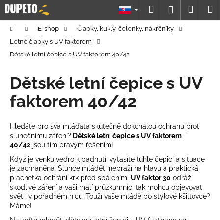
K
Prejsť
Hľadať
Náku
M
Prihláseni
na
o
obsah
Späť
Späť
košík
š
Domov
E-shop
Čiapky, kukly, čelenky, nákrčníky
í
Letné čiapky s UV faktorom
Č
k
Dětské letní čepice s UV faktorem 40/42
o
p
Dětské letní čepice s UV
o
faktorem 40/42
t
r
Hledáte pro svá mláďata skutečně dokonalou ochranu proti
e
slunečnímu záření?
Dětské letní čepice s UV faktorem
b
40/42
jsou tím pravým řešením!
u
Když je venku vedro k padnutí, vytasíte tuhle čepici a situace
j
je zachráněna. Slunce mláděti nepraží na hlavu a praktická
plachetka ochrání krk před spálením.
UV faktor 30
odráží
e
škodlivé záření a vaši malí průzkumníci tak mohou objevovat
t
svět i v pořádném hicu. Touží vaše mládě po stylové kšiltovce?
e
Máme!
n
Nasaďte mláděti dětskou letní čepici s UV faktorem ve