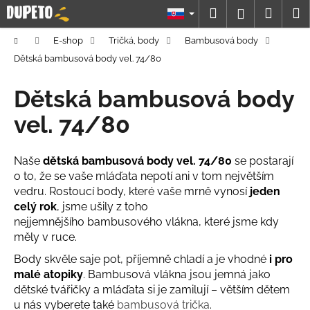
K
Prejsť
Hľadať
Náku
M
Prihláseni
na
o
obsah
Späť
Späť
košík
š
Domov
E-shop
Tričká, body
Bambusová body
í
Dětská bambusová body vel. 74/80
Č
k
o
Dětská bambusová body
p
vel. 74/80
o
t
Naše
dětská bambusová body vel. 74/80
se postarají
r
o to, že se vaše mláďata nepotí ani v tom největším
e
vedru. Rostoucí body, které vaše mrně vynosí
jeden
b
celý rok
, jsme ušily z toho
u
nejjemnějšího bambusového vlákna, které jsme kdy
j
měly v ruce.
e
Body skvěle saje pot, příjemně chladí a je vhodné
i pro
t
malé atopiky
. Bambusová vlákna jsou jemná jako
e
dětské tvářičky a mláďata si je zamilují – větším dětem
u nás vyberete také
bambusová trička
.
n