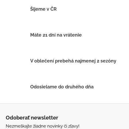
č
a
Šijeme v ČR
m
e
Máte 21 dní na vrátenie
BAMBUSOVÉ
TRIKO
NÁMORNÍCKE
PRUHY
MODRÉ
V oblečení prebehá najmenej 2 sezóny
€18
Odosielame do druhého dňa
Z
á
Odoberať newsletter
p
Nezmeškajte žiadne novinky či zľavy!