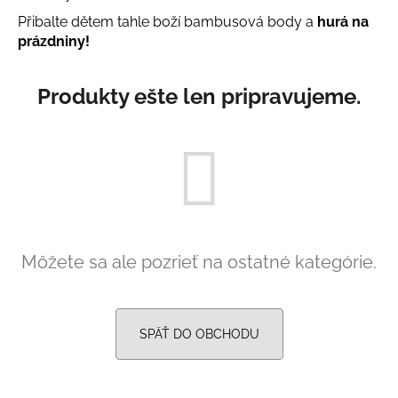
á
Přibalte dětem tahle boží bambusová body a
hurá na
prázdniny!
j
s
ť
Produkty ešte len pripravujeme.
?
HĽADAŤ
Môžete sa ale pozrieť na ostatné kategórie.
O
d
p
SPÄŤ DO OBCHODU
o
r
ú