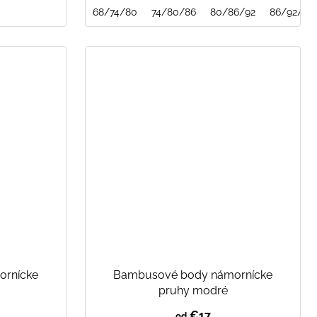
68/74/80
74/80/86
80/86/92
86/92/98
rnícke
Bambusové body námornícke
pruhy modré
€17
od