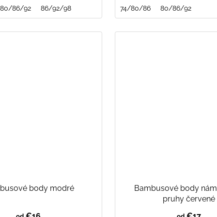
80/86/92
86/92/98
74/80/86
80/86/92
busové body modré
Bambusové body námo
pruhy červené
€16
€17
od
od