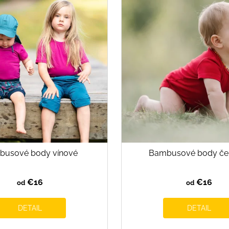
busové body vínové
Bambusové body če
€16
€16
od
od
DETAIL
DETAIL