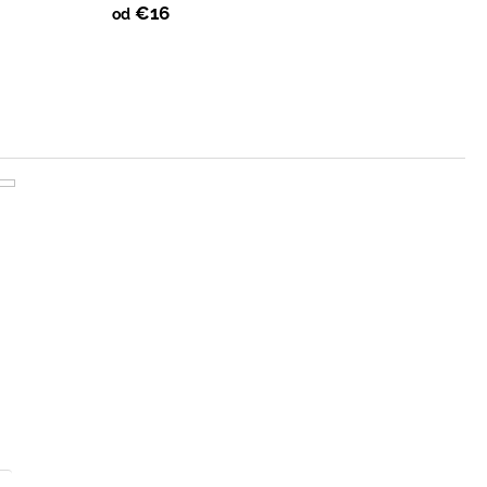
€16
od