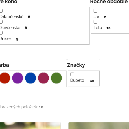
Pre koho
Ročné obdobie
Chlapčenské
Jar
8
2
Dievčenské
Leto
8
10
Unisex
9
Farba
Značky
Dupeto
10
brazených položiek:
10