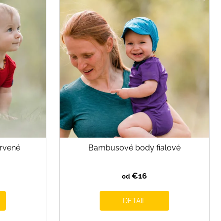
rvené
Bambusové body fialové
€16
od
DETAIL