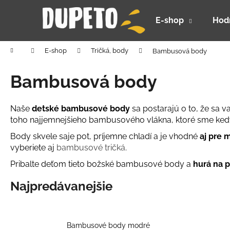
K
Prejsť
na
o
E-shop
Hod
obsah
Späť
Späť
š
do
do
í
Domov
E-shop
Tričká, body
Bambusová body
k
obchodu
obchodu
Bambusová body
Naše
detské bambusové body
sa postarajú o to, že sa 
toho najjemnejšieho bambusového vlákna, ktoré sme ked
Body skvele saje pot, príjemne chladí a je vhodné
aj pre 
vyberiete aj
bambusové tričká
.
Pribalte deťom tieto božské bambusové body a
hurá na p
Najpredávanejšie
DETSKÝ LETNÝ KLOBÚČIK UV 30 S
Bambusové body modré