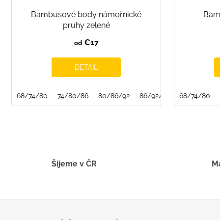
Bambusové body námořnické
Bam
pruhy zelené
€17
od
DETAIL
68/74/80
74/80/86
80/86/92
86/92/98
68/74/80
Šijeme v ČR
Má
Z
á