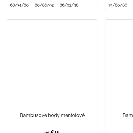
68/74/80
80/86/92
86/92/98
74/80/86
Bambusové body mentolové
Bam
€16
od