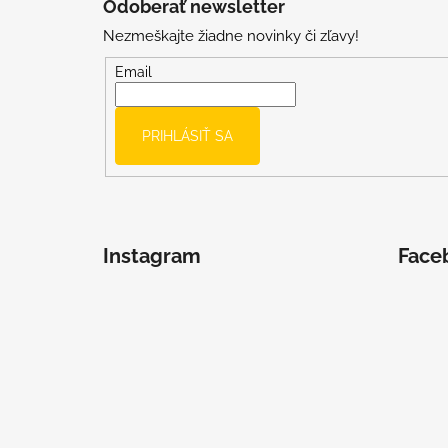
Odoberať newsletter
p
Nezmeškajte žiadne novinky či zľavy!
ä
t
Email
i
e
PRIHLÁSIŤ SA
Instagram
Face