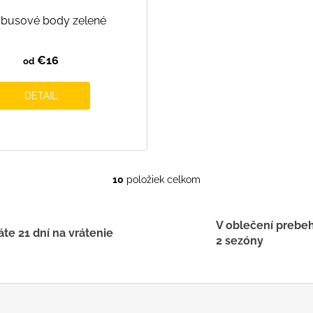
busové body zelené
€16
od
DETAIL
10
položiek celkom
O
v
l
V oblečení prebe
á
te 21 dní na vrátenie
2 sezóny
d
a
c
i
e