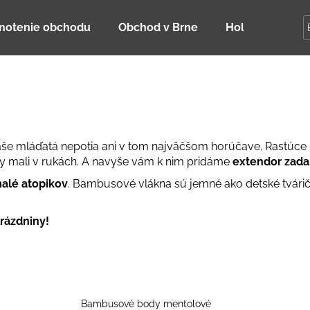
notenie obchodu
Obchod v Brne
Holky Dupeťač
Čo potrebujete nájsť?
HĽADAŤ
vaše mláďatá nepotia ani v tom najväčšom horúčave.
Rastúce 
y mali v rukách. A navyše vám k nim pridáme
extendor zad
malé atopikov
.
Bambusové vlákna sú jemné ako detské tváričk
Odporúčame
rázdniny!
DETSKÁ LETNÁ ČIAPKA S UV 30
BAMBUSOVÉ TR
Bambusové body mentolové