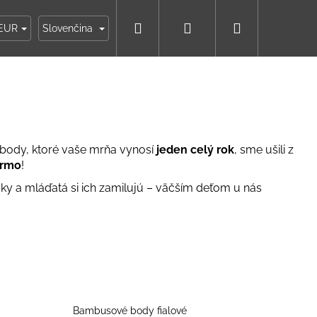
Hľadať
Prihlásenie
Nákupný
ky
Moja objednávka
EUR
Slovenčina
košík
body, ktoré vaše mrňa vynosí
jeden celý rok
, sme ušili z
armo
!
y a mláďatá si ich zamilujú – väčším deťom u nás
IKO NÁMORNÍCKE
Bambusové body fialové