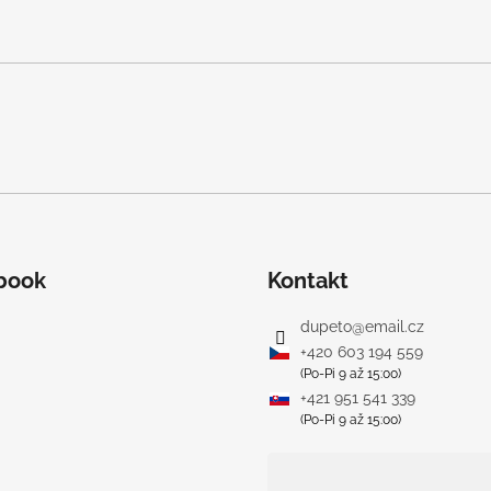
p
r
v
k
y
v
ý
p
i
s
u
book
Kontakt
dupeto
@
email.cz
+420 603 194 559
(Po-Pi 9 až 15:00)
+421 951 541 339
(Po-Pi 9 až 15:00)