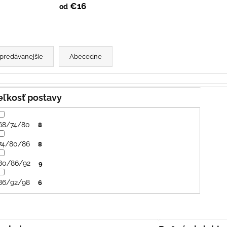
SVETLO MODRÁ
PRUHY MODRÉ
€16
od
€16
€18
predávanejšie
Abecedne
Veľkosť postavy
68/74/80
8
74/80/86
8
80/86/92
9
86/92/98
6