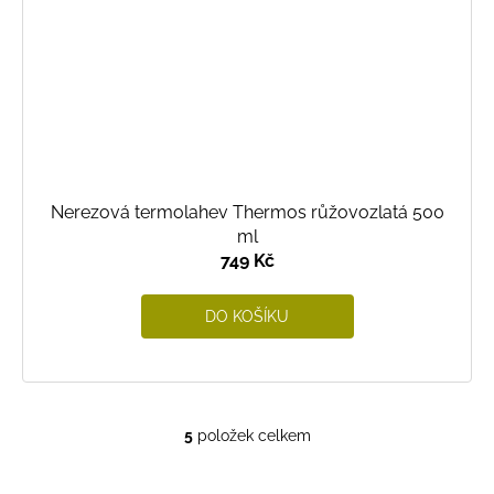
Nerezová termolahev Thermos růžovozlatá 500
ml
749 Kč
DO KOŠÍKU
5
položek celkem
O
v