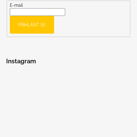
t
E-mail
í
PŘIHLÁSIT SE
Instagram