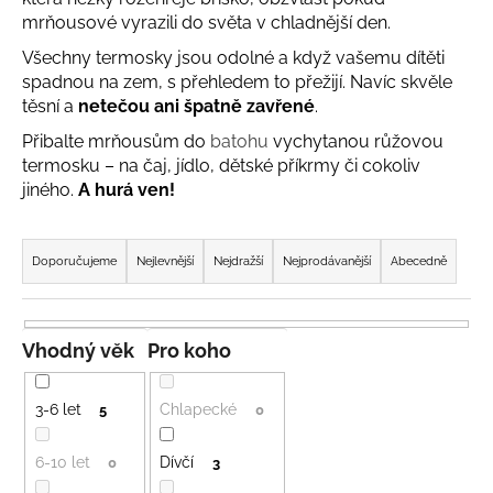
a
mrňousové vyrazili do světa v chladnější den.
j
Všechny termosky jsou odolné a když vašemu dítěti
í
spadnou na zem, s přehledem to přežijí. Navíc skvěle
těsní a
netečou ani špatně zavřené
.
t
?
Přibalte mrňousům do
batohu
vychytanou růžovou
termosku – na čaj, jídlo, dětské příkrmy či cokoliv
jiného.
A hurá ven!
Ř
HLEDAT
a
Doporučujeme
Nejlevnější
Nejdražší
Nejprodávanější
Abecedně
z
e
n
D
Vhodný věk
Pro koho
o
í
p
p
3-6 let
Chlapecké
5
0
o
r
r
o
6-10 let
Dívčí
0
3
u