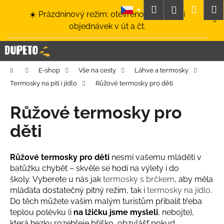
K
Přejít
Hledat
Nákup
M
Přihlášení
☀️ Prázdninový režim: otevřeno a odesílání
na
o
obsah
Zpět
Zpět
objednávek v út a čt.
košík
š
í
C
k
o
Domů
E-shop
Vše na cesty
Láhve a termosky
p
Termosky na pití i jídlo
Růžové termosky pro děti
o
t
Růžové termosky pro
ř
děti
e
b
u
Růžové termosky pro děti
nesmí vašemu mláděti v
batůžku chybět – skvěle se hodí na výlety i do
j
školy.
Vyberete u nás jak
termosky s brčkem
, aby měla
e
mláďata dostatečný pitný režim, tak i
termosky na jídlo
.
t
Do těch můžete vašim malým turistům přibalit třeba
e
teplou polévku (i
na lžičku jsme mysleli
, nebojte),
n
která hezky rozehřeje bříško, obzvlášť pokud