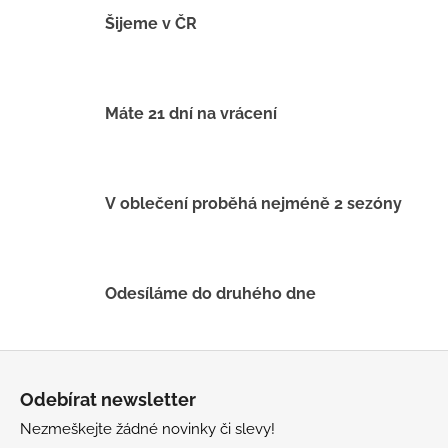
l
á
Šijeme v ČR
d
a
c
í
Máte 21 dní na vrácení
p
r
v
k
V oblečení proběhá nejméně 2 sezóny
y
v
ý
p
Odesíláme do druhého dne
i
s
u
Z
á
Odebírat newsletter
p
Nezmeškejte žádné novinky či slevy!
a