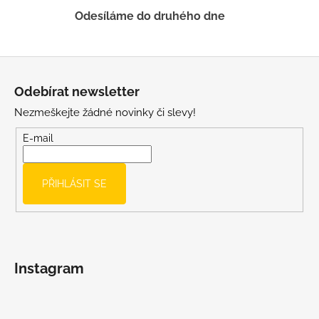
p
Odesíláme do druhého dne
i
s
u
Z
á
Odebírat newsletter
p
Nezmeškejte žádné novinky či slevy!
a
t
E-mail
í
PŘIHLÁSIT SE
Instagram