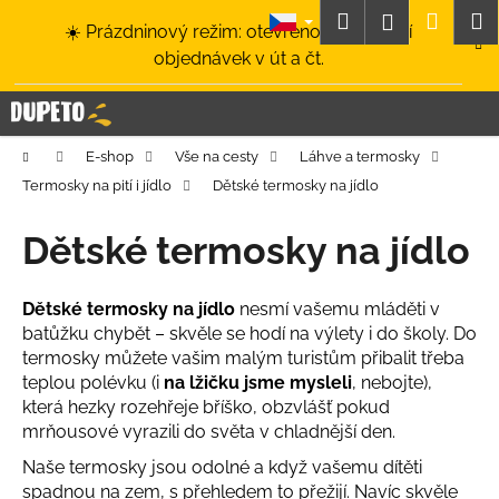
K
Přejít
Hledat
Nákup
M
Přihlášení
☀️ Prázdninový režim: otevřeno a odesílání
na
o
obsah
Zpět
Zpět
objednávek v út a čt.
košík
š
í
C
k
o
Domů
E-shop
Vše na cesty
Láhve a termosky
p
Termosky na pití i jídlo
Dětské termosky na jídlo
o
t
Dětské termosky na jídlo
ř
e
Dětské termosky na jídlo
nesmí vašemu mláděti v
b
batůžku chybět – skvěle se hodí na výlety i do školy. Do
u
termosky můžete vašim malým turistům přibalit třeba
j
teplou polévku (i
na lžičku jsme mysleli
, nebojte),
e
která hezky rozehřeje bříško, obzvlášť pokud
mrňousové vyrazili do světa v chladnější den.
t
e
Naše termosky jsou odolné a když vašemu dítěti
spadnou na zem, s přehledem to přežijí. Navíc skvěle
n