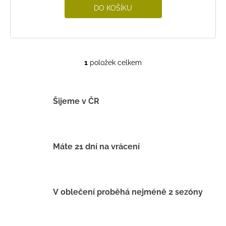
DO KOŠÍKU
1
položek celkem
O
v
l
á
Šijeme v ČR
d
a
c
í
Máte 21 dní na vrácení
p
r
v
k
V oblečení proběhá nejméně 2 sezóny
y
v
ý