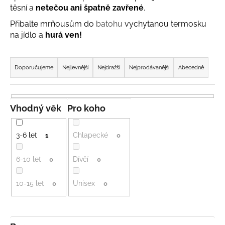
těsní a
netečou ani špatně zavřené
.
a
j
Přibalte mrňousům do
batohu
vychytanou termosku
na jídlo a
hurá ven!
í
t
Ř
?
a
Doporučujeme
Nejlevnější
Nejdražší
Nejprodávanější
Abecedně
z
e
n
Vhodný věk
Pro koho
HLEDAT
í
p
3-6 let
Chlapecké
1
0
r
o
D
6-10 let
Dívčí
0
0
o
d
p
10-15 let
Unisex
u
0
0
o
k
r
t
u