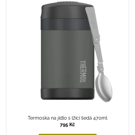
ý
p
i
s
p
r
o
d
u
k
t
ů
Termoska na jídlo s lžící šedá 470ml
795 Kč