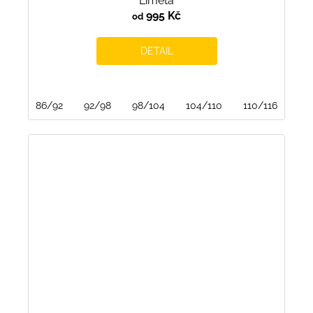
Limeta
995 Kč
od
DETAIL
86/92
92/98
98/104
104/110
110/116
116