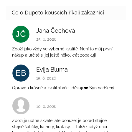
Jana Čechová
JČ
Hodnocení obchodu je 5 z 5 hvězdiček.
25. 6. 2026
Zboží jako vždy ve výborné kvalitě. Není to můj první
nákup a určitě si jej ještě několikrát zopakuji.
Evija Bluma
EB
Hodnocení obchodu je 5 z 5 hvězdiček.
15. 6. 2026
Opravdu krásné a kvalitní věci, děkuji ❤️ Syn nadšený
Hodnocení obchodu je 4 z 5 hvězdiček.
10. 6. 2026
Zboží je úplně skvělé, ale bohužel je pořád stejné.,
stejné šatičky, kalhoty, kraťasy..... Takže, když chci