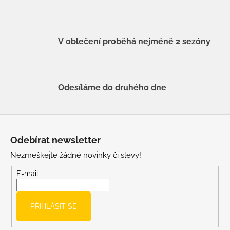
V oblečení proběhá nejméně 2 sezóny
Odesíláme do druhého dne
Z
á
Odebírat newsletter
p
Nezmeškejte žádné novinky či slevy!
a
t
E-mail
í
PŘIHLÁSIT SE