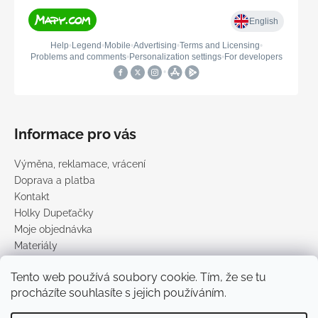
Informace pro vás
Výměna, reklamace, vrácení
Doprava a platba
Kontakt
Holky Dupeťačky
Moje objednávka
Materiály
Obchodní podmínky
Tento web používá soubory cookie. Tím, že se tu
Podmínky ochrany osobních údajů
procházíte souhlasíte s jejich používáním.
Prodávané značky