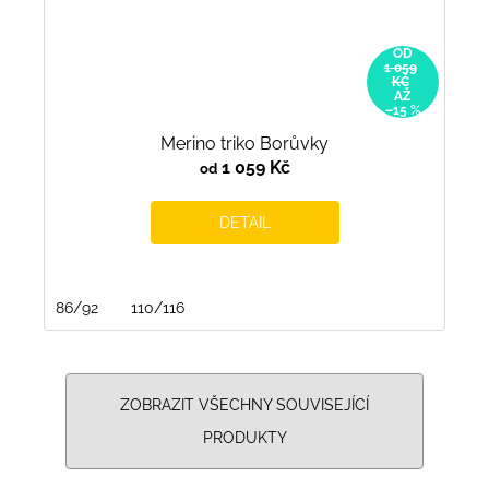
OD
1 059
KČ
AŽ
–15 %
Merino triko Borůvky
1 059 Kč
od
DETAIL
86/92
110/116
ZOBRAZIT VŠECHNY SOUVISEJÍCÍ
PRODUKTY