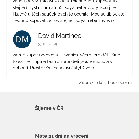
koupit dárek, tak asi za další rok nebudu kupovat to
stejné (myslím tím střih) i když třeba vzory jsou jiné.
Hlavně u těch šatiček bych to ocenila. Moc se líbily, ale
nebudu kupovat za rok stejné i když třeba jiný vzor.
David Martinec
DM
Hodnocení obchodu je 5 z 5 hvězdiček.
8. 6. 2026
za mě super obchod s funkčními věcmi pro děti. Sice
to asi není úplně fashion, ale děti jsou v suchu a v
pohodlí. Prostě věci na aktivní styl života.
Zobrazit další hodnocení
Šijeme v ČR
Máte 21 dní na vrácení