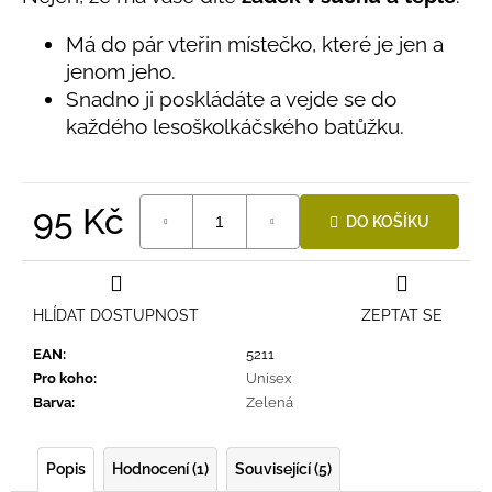
č
produktu
u
je
Má do pár vteřin místečko, které je jen a
j
5,0
jenom jeho.
e
z
Snadno ji poskládáte a vejde se do
5
m
hvězdiček.
e
každého lesoškolkáčského batůžku.
LETNÍ
RYCHLESCHNOUCÍ
95 Kč
DO KOŠÍKU
KALHOTY
TYRKYSOVÉ
Měrná
KORÁLKY
cena:
695
Kč
HLÍDAT DOSTUPNOST
ZEPTAT SE
EAN
:
5211
Pro koho
:
Unisex
Barva
:
Zelená
Popis
Hodnocení (1)
Související (5)