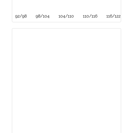
92/98
98/104
104/110
110/116
116/122
1