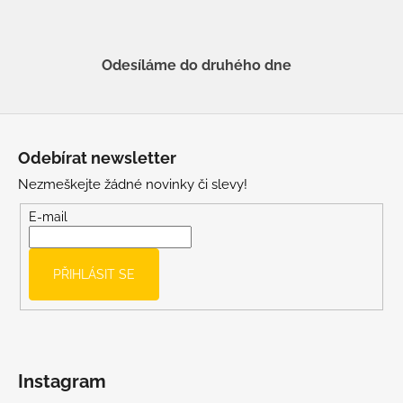
Odesíláme do druhého dne
Z
á
Odebírat newsletter
p
Nezmeškejte žádné novinky či slevy!
a
t
E-mail
í
PŘIHLÁSIT SE
Instagram