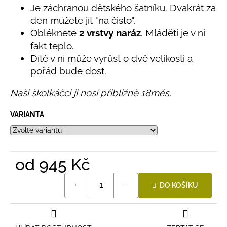
č
produktu
Je záchranou dětského šatníku. Dvakrát za
u
je
den můžete jít "na čisto".
j
5,0
Obléknete
2 vrstvy naráz
. Mláděti je v ní
e
z
fakt teplo.
5
m
hvězdiček.
e
Dítě v ní může vyrůst o dvě velikosti a
pořád bude dost.
LETNÍ
Naši školkáčci ji nosí přibližně 18měs.
RYCHLESCHNOUCÍ
KALHOTY
TYRKYSOVÉ
VARIANTA
KORÁLKY
695
Kč
od
945 Kč
Měrná
DO KOŠÍKU
cena: