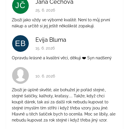
Jana Čechová
JČ
Hodnocení obchodu je 5 z 5 hvězdiček.
25. 6. 2026
Zboží jako vždy ve výborné kvalitě. Není to můj první
nákup a určitě si jej ještě několikrát zopakuji.
Evija Bluma
EB
Hodnocení obchodu je 5 z 5 hvězdiček.
15. 6. 2026
Opravdu krásné a kvalitní věci, děkuji ❤️ Syn nadšený
Hodnocení obchodu je 4 z 5 hvězdiček.
10. 6. 2026
Zboží je úplně skvělé, ale bohužel je pořád stejné.,
stejné šatičky, kalhoty, kraťasy..... Takže, když chci
koupit dárek, tak asi za další rok nebudu kupovat to
stejné (myslím tím střih) i když třeba vzory jsou jiné.
Hlavně u těch šatiček bych to ocenila. Moc se líbily, ale
nebudu kupovat za rok stejné i když třeba jiný vzor.