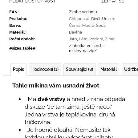
HLÍDAT DOSTUPNOST
ZEPTAT SE
EAN
:
Zvolte variantu
Pro koho
:
Chlapecké
,
Dívčí
,
Unisex
Barva
:
Černá
,
Modrá
,
Šedá
Materiál
:
Bavlna
Roční období
:
Jaro
,
Léto
,
Podzim
,
Zima
/tabulka-velikosti-
#sizes_table#
:
mikiny-na-zip/
Popis
Hodnocení (1)
Související (8)
Materiál
Údržb
Tahle mikina vám usnadní život
Má
dvě vrstvy
a hned z rána odpadá
diskuze "Je tam zima, ještě něco."
Jedna vrstva je teplákovina, druhá
tričkovina.
Je hodně dlouhá. Nemusíte tak
každou chvilku vykasávat kalhoty.