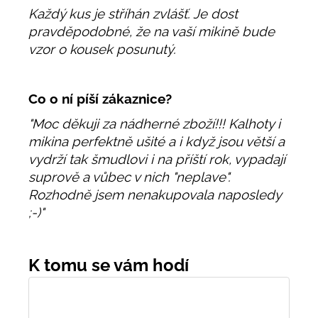
Každý kus je stříhán zvlášť. Je dost
pravděpodobné, že na vaší mikině bude
vzor o kousek posunutý.
Co o ní píší zákaznice?
"Moc děkuji za nádherné zboží!!! Kalhoty i
mikina perfektně ušité a i když jsou větší a
vydrží tak šmudlovi i na příští rok, vypadají
suprově a vůbec v nich "neplave".
Rozhodně jsem nenakupovala naposledy
;-)"