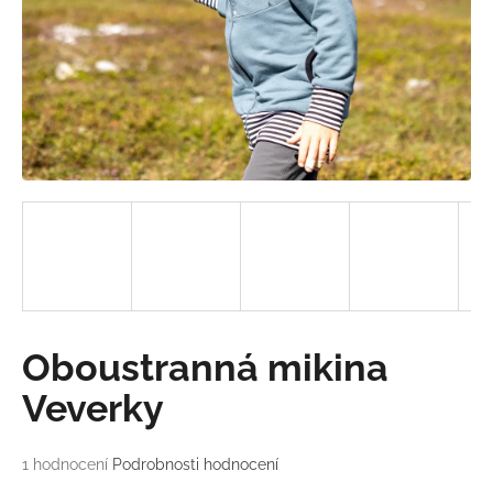
a
j
í
t
?
HLEDAT
D
Oboustranná mikina
o
p
Veverky
o
r
Průměrné
1 hodnocení
Podrobnosti hodnocení
u
hodnocení