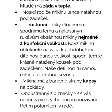
Mláďě má
záda v teple
.
Nosící rodiče mikinu lehce natáhnou
pod zadeček.
Je
rostoucí
- díky dlouhému
spodnímu lemu a nakasaným
rukávům obsáhnou mikiny
nejméně
2
konfekční velikosti.
Když mikinu
obléknete na začátku období, kdy
dítě nosí danou velikost, spodní lem je
krásně natažený kousek pod
zadečkem. Naše děti nosí tu samou
mikinu už druhou sezónu.
Mikina má z barevné strany
kapsy
na poklady.
Oboustranný zip značky YKK vás
nenechá ve štychu ani při používání
třetím potomkem v řadě.