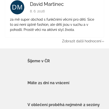
David Martinec
DM
Hodnocení obchodu je 5 z 5 hvězdiček.
8. 6. 2026
za mě super obchod s funkčními věcmi pro děti. Sice
to asi není úplně fashion, ale děti jsou v suchu a v
pohodlí. Prostě věci na aktivní styl života.
Zobrazit další hodnocení
Šijeme v ČR
Máte 21 dní na vrácení
V oblečení proběhá nejméně 2 sezóny