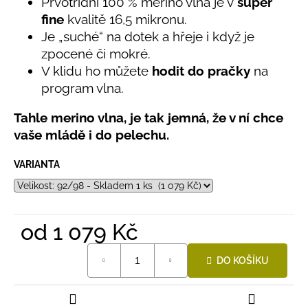
č
Prvotřídní 100 % merino vlna je v
super
u
fine
kvalitě 16,5 mikronu.
j
Je „suché“ na dotek a hřeje i když je
e
zpocené či mokré.
m
V klidu ho můžete
hodit do pračky
na
e
program vlna.
Tahle merino vlna, je tak jemná, že v ní chce
LETNÍ
RYCHLESCHNOUCÍ
vaše mládě i do pelechu.
KALHOTY
ŽLUTÉ
VARIANTA
695
Kč
od
1 079 Kč
Měrná
DO KOŠÍKU
cena: