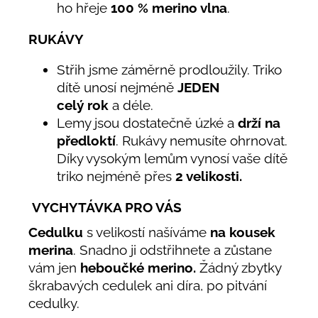
ho hřeje
100
% merino vlna
.
RUKÁVY
Střih jsme záměrně prodloužily. Triko
dítě unosí nejméně
JEDEN
celý rok
a déle.
Lemy jsou dostatečně úzké a
drží na
předloktí
. Rukávy nemusíte ohrnovat.
Díky vysokým lemům vynosí vaše dítě
triko nejméně přes
2 velikosti.
VYCHYTÁVKA PRO VÁS
Cedulku
s velikostí našíváme
na kousek
merina
. Snadno ji odstřihnete a zůstane
vám jen
heboučké merino.
Žádný zbytky
škrabavých cedulek ani díra, po pitvání
cedulky.