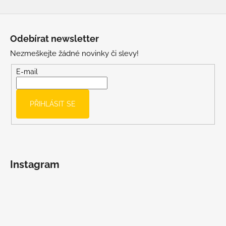
Z
á
Odebírat newsletter
p
Nezmeškejte žádné novinky či slevy!
a
t
E-mail
í
PŘIHLÁSIT SE
Instagram