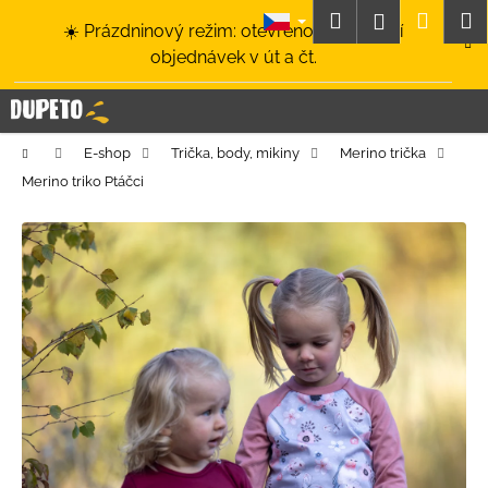
K
Přejít
Hledat
Nákup
M
Přihlášení
☀️ Prázdninový režim: otevřeno a odesílání
na
o
obsah
Zpět
Zpět
objednávek v út a čt.
košík
š
í
C
k
o
Domů
E-shop
Trička, body, mikiny
Merino trička
p
Merino triko Ptáčci
o
t
ř
e
b
u
j
e
t
e
n