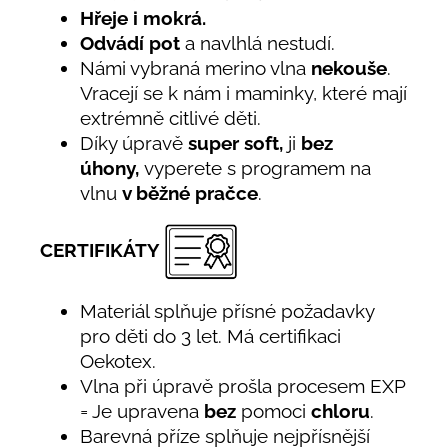
Hřeje i mokrá.
Odvádí pot
a navlhlá nestudí.
Námi vybraná merino vlna
nekouše
.
Vracejí se k nám i maminky, které mají
extrémně citlivé děti.
Díky úpravě
super soft,
ji
bez
úhony,
vyperete s programem na
vlnu
v běžné pračce
.
CERTIFIKÁTY
Materiál splňuje přísné požadavky
pro děti do 3 let. Má certifikaci
Oekotex.
Vlna při úpravě prošla procesem EXP
= Je upravena
bez
pomoci
chloru
.
Barevná příze splňuje nejpřísnější