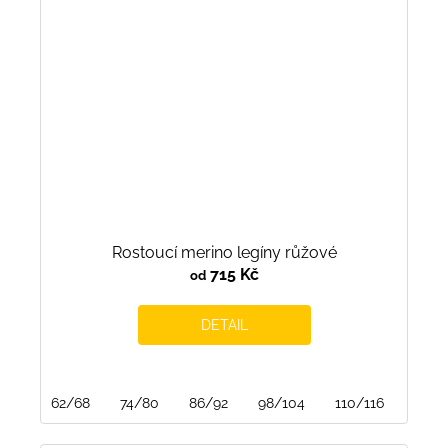
Rostoucí merino legíny růžové
715 Kč
od
DETAIL
62/68
74/80
86/92
98/104
110/116
122/