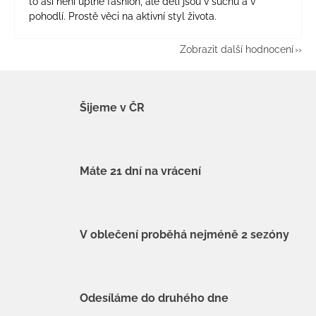
to asi není úplně fashion, ale děti jsou v suchu a v
pohodlí. Prostě věci na aktivní styl života.
Zobrazit další hodnocení
Šijeme v ČR
Máte 21 dní na vrácení
V oblečení proběhá nejméně 2 sezóny
Odesíláme do druhého dne