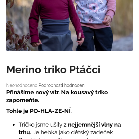
a
j
í
t
?
Merino triko Ptáčci
HLEDAT
Průměrné
Neohodnoceno
Podrobnosti hodnocení
hodnocení
Přinášíme nový vítr. Na kousavý triko
produktu
D
zapomeňte.
je
o
0,0
Tohle je PO-HLA-ZE-NÍ.
p
z
o
5
Tričko jsme ušily z
nejjemnější vlny na
r
hvězdiček.
trhu.
Je hebká jako dětský zadeček.
u