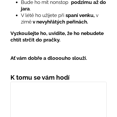
Bude ho mít nonstop
podzimu až do
jara
.
V létě ho užijete při
spaní venku,
v
zimě
v nevyhřátých peřinách.
Vyzkoušejte ho, uvidíte, že ho nebudete
chtít strčit do pračky.
Ať vám dobře a dlooouho slouží.