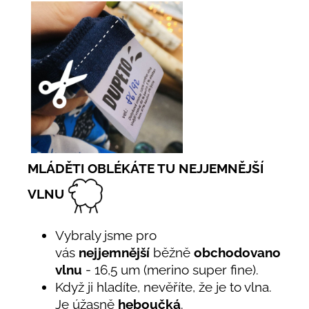
MLÁDĚTI OBLÉKÁTE TU NEJJEMNĚJŠÍ
VLNU
Vybraly jsme pro
vás
nejjemnější
běžně
obchodovanou
vlnu
- 16,5 um (merino super fine).
Když ji hladíte, nevěříte, že je to vlna.
Je úžasně
heboučká
.