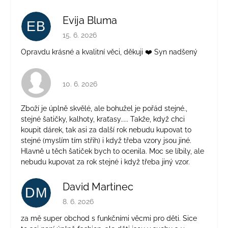
Evija Bluma
EB
Hodnocení obchodu je 5 z 5 hvězdiček.
15. 6. 2026
Opravdu krásné a kvalitní věci, děkuji ❤️ Syn nadšený
Hodnocení obchodu je 4 z 5 hvězdiček.
10. 6. 2026
Zboží je úplně skvělé, ale bohužel je pořád stejné.,
stejné šatičky, kalhoty, kraťasy..... Takže, když chci
koupit dárek, tak asi za další rok nebudu kupovat to
stejné (myslím tím střih) i když třeba vzory jsou jiné.
Hlavně u těch šatiček bych to ocenila. Moc se líbily, ale
nebudu kupovat za rok stejné i když třeba jiný vzor.
David Martinec
DM
Hodnocení obchodu je 5 z 5 hvězdiček.
8. 6. 2026
za mě super obchod s funkčními věcmi pro děti. Sice