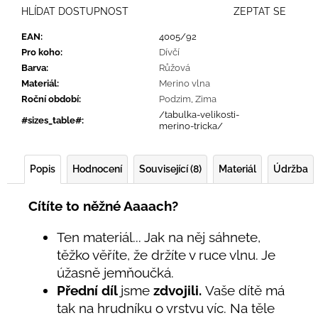
HLÍDAT DOSTUPNOST
ZEPTAT SE
EAN
:
4005/92
Pro koho
:
Dívčí
Barva
:
Růžová
Materiál
:
Merino vlna
Roční období
:
Podzim
,
Zima
/tabulka-velikosti-
#sizes_table#
:
merino-tricka/
Popis
Hodnocení
Související (8)
Materiál
Údržba
Cítíte to něžné Aaaach?
Ten materiál... Jak na něj sáhnete,
těžko věříte, že držíte v ruce vlnu. Je
úžasně jemňoučká.
Přední díl
jsme
zdvojili.
Vaše dítě má
tak na hrudníku o vrstvu víc. Na těle