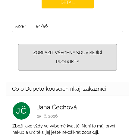
DETAIL
52/54
54/56
ZOBRAZIT VŠECHNY SOUVISEJÍCÍ
PRODUKTY
Jana Čechová
JČ
Hodnocení obchodu je 5 z 5 hvězdiček.
25. 6. 2026
Zboží jako vždy ve výborné kvalitě. Není to můj první
nákup a určitě si jej ještě několikrát zopakuji.