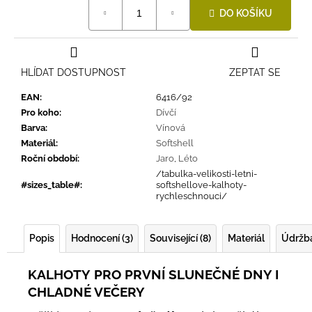
Měrná
DO KOŠÍKU
cena:
HLÍDAT DOSTUPNOST
ZEPTAT SE
EAN
:
6416/92
Pro koho
:
Dívčí
Barva
:
Vínová
Materiál
:
Softshell
Roční období
:
Jaro
,
Léto
/tabulka-velikosti-letni-
#sizes_table#
:
softshellove-kalhoty-
rychleschnouci/
Popis
Hodnocení (3)
Související (8)
Materiál
Údržb
KALHOTY
PRO PRVNÍ SLUNEČNÉ DNY I
CHLADNÉ VEČERY