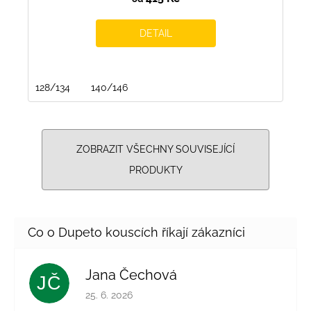
DETAIL
128/134
140/146
ZOBRAZIT VŠECHNY SOUVISEJÍCÍ
PRODUKTY
Jana Čechová
JČ
Hodnocení obchodu je 5 z 5 hvězdiček.
25. 6. 2026