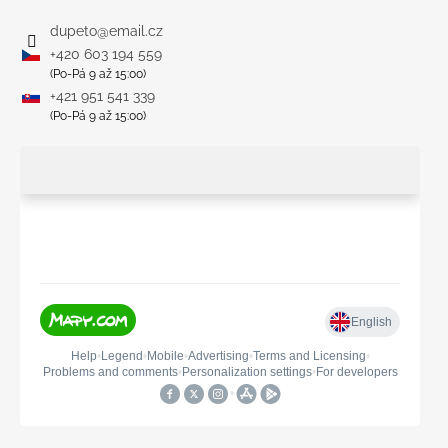
dupeto
@
email.cz
+420 603 194 559
(Po-Pá 9 až 15:00)
+421 951 541 339
(Po-Pá 9 až 15:00)