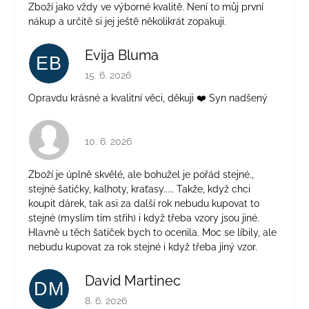
Zboží jako vždy ve výborné kvalitě. Není to můj první
nákup a určitě si jej ještě několikrát zopakuji.
Evija Bluma
EB
Hodnocení obchodu je 5 z 5 hvězdiček.
15. 6. 2026
Opravdu krásné a kvalitní věci, děkuji ❤️ Syn nadšený
Hodnocení obchodu je 4 z 5 hvězdiček.
10. 6. 2026
Zboží je úplně skvělé, ale bohužel je pořád stejné.,
stejné šatičky, kalhoty, kraťasy..... Takže, když chci
koupit dárek, tak asi za další rok nebudu kupovat to
stejné (myslím tím střih) i když třeba vzory jsou jiné.
Hlavně u těch šatiček bych to ocenila. Moc se líbily, ale
nebudu kupovat za rok stejné i když třeba jiný vzor.
David Martinec
DM
Hodnocení obchodu je 5 z 5 hvězdiček.
8. 6. 2026