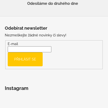
Odesíláme do druhého dne
Z
á
Odebírat newsletter
p
Nezmeškejte žádné novinky či slevy!
a
t
E-mail
í
PŘIHLÁSIT SE
Instagram