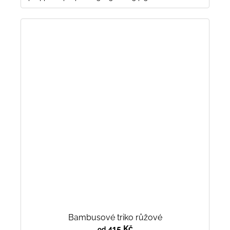
Bambusové triko růžové
415 Kč
od