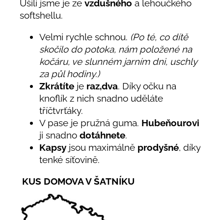
Ušili jsme je ze
vzdušného
a lehoučkého
softshellu.
Velmi rychle schnou.
(Po té, co dítě
skočilo do potoka, nám položené na
kočáru, ve slunném jarním dni, uschly
za půl hodiny.)
Zkrátíte
je
raz,dva
. Díky očku na
knoflík z nich snadno uděláte
tříčtvrťáky.
V pase je pružná guma.
Hubeňourovi
ji snadno
dotáhnete
.
Kapsy
jsou maximálně
prodyšné
, díky
tenké síťovině.
KUS DOMOVA V ŠATNÍKU