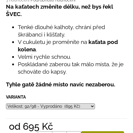
č
3 hodnocení
Podrobnosti hodnocení
hodnocení
Na kaťatech změníte délku, než bys řekl
u
produktu
j
ŠVEC.
je
e
5,0
m
Tenké dlouhé kalhoty, chrání před
z
e
škrábanci i klíšťaty.
5
hvězdiček.
V cukuletu je proměníte na
kaťata pod
kolena
.
LETNÍ
ČEPICE
Velmi rychle schnou.
UV
Poskládané zaberou tak málo místa, že je
30
schováte do kapsy.
SVĚTLE
MODRÁ
Tyhle gatě žádné místo navíc nezaberou.
395
Kč
VARIANTA
od
695 Kč