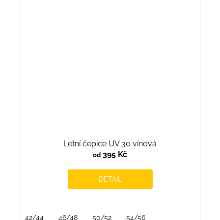
Letní čepice UV 30 vínová
395 Kč
od
DETAIL
42/44
46/48
50/52
54/56