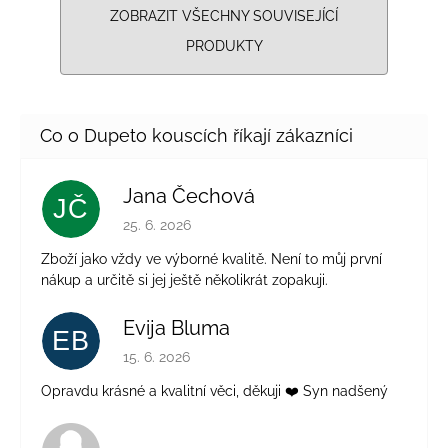
ZOBRAZIT VŠECHNY SOUVISEJÍCÍ
PRODUKTY
Jana Čechová
JČ
Hodnocení obchodu je 5 z 5 hvězdiček.
25. 6. 2026
Zboží jako vždy ve výborné kvalitě. Není to můj první
nákup a určitě si jej ještě několikrát zopakuji.
Evija Bluma
EB
Hodnocení obchodu je 5 z 5 hvězdiček.
15. 6. 2026
Opravdu krásné a kvalitní věci, děkuji ❤️ Syn nadšený
Hodnocení obchodu je 4 z 5 hvězdiček.