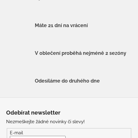
Máte 21 dní na vrácení
V oblečení proběhá nejméně 2 sezóny
Odesíláme do druhého dne
Z
á
Odebírat newsletter
p
Nezmeškejte žádné novinky či slevy!
a
t
E-mail