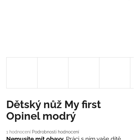
a
j
í
t
?
HLEDAT
D
Dětský nůž My first
o
p
Opinel modrý
o
r
Průměrné
1 hodnocení
Podrobnosti hodnocení
u
hodnocení
Nemusíte mít obavy.
Práci s ním vaše dítě