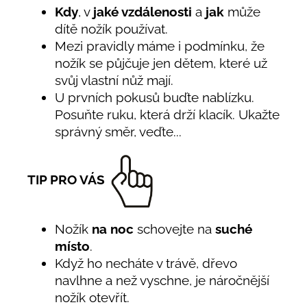
Kdy
, v
jaké vzdálenosti
a
jak
může
dítě nožík používat.
Mezi pravidly máme i podmínku, že
nožík se půjčuje jen dětem, které už
svůj vlastní nůž mají.
U prvních pokusů buďte nablízku.
Posuňte ruku, která drží klacík. Ukažte
správný směr, veďte...
TIP PRO VÁS
Nožík
na noc
schovejte na
suché
místo
.
Když ho necháte v trávě, dřevo
navlhne a než vyschne, je náročnější
nožík otevřít.