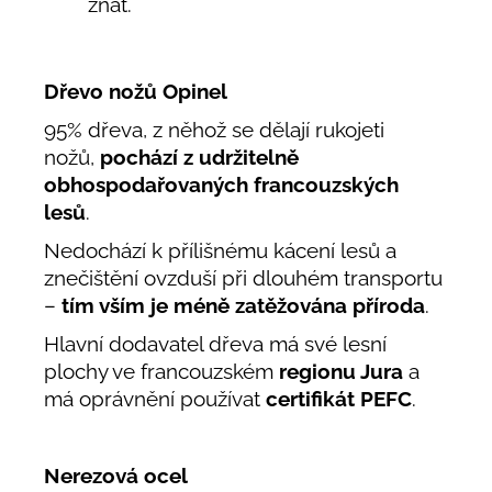
znát.
Dřevo nožů Opinel
95% dřeva, z něhož se dělají rukojeti
nožů,
pochází z udržitelně
obhospodařovaných francouzských
lesů
.
Nedochází k přílišnému kácení lesů a
znečištění ovzduší při dlouhém transportu
–
tím vším je méně zatěžována příroda
.
Hlavní dodavatel dřeva má své lesní
plochy ve francouzském
regionu Jura
a
má oprávnění používat
certifikát
PEFC
.
Nerezová ocel