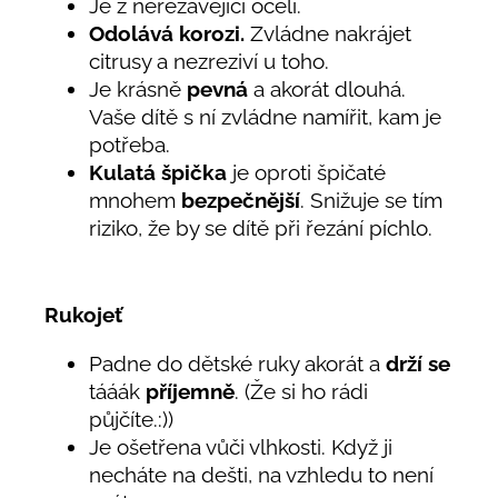
Je z nerezavějící oceli.
Odolává
korozi.
Zvládne nakrájet
citrusy a nezreziví u toho.
Je krásně
pevná
a akorát dlouhá.
Vaše dítě s ní zvládne namířit, kam je
potřeba.
Kulatá špička
je oproti špičaté
mnohem
bezpečnější
. Snižuje se tím
riziko, že by se dítě při řezání píchlo.
Rukojeť
Padne do dětské ruky akorát a
drží se
tááák
příjemně
. (Že si ho rádi
půjčíte.:))
Je ošetřena vůči vlhkosti. Když ji
necháte na dešti, na vzhledu to není