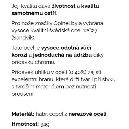
Její kvalita dává
životnost
a
kvalitu
samotnému ostří
.
Pro nože značky Opinel byla vybrána
vysoce kvalitní švédská ocel 12C27
(Sandvik).
Tato ocel je
vysoce odolná vůči
korozi
a
jednoduchá na údržbu
díky
přídavku chromu.
Přídavek uhlíku v oceli (0,40%) zajistí
excelentní hranu, která drží tvar i při styku
s tvrdším materiálem bez nutnosti
broušení.
Materiál:
habr, čepel z
nerezové oceli
Hmotnost:
34g