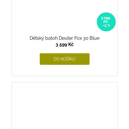
3 799
KČ
–5 %
Dětský batoh Deuter Fox 30 Blue
3 599 Kč
DO KOŠÍKU