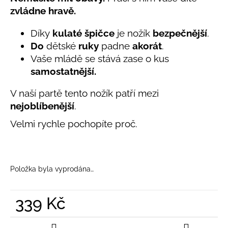
č
produktu
zvládne hravě.
u
je
j
5,0
Díky
kulaté špičce
je nožík
bezpečnější
.
e
z
Do
dětské
ruky
padne
akorát
.
5
m
hvězdiček.
e
Vaše mládě se stává zase o kus
samostatnější.
BAMBUSOVÉ
V naší partě tento nožík patří mezi
TRIKO
NÁMOŘNICKÉ
nejoblíbenější
.
PRUHY
MODRÉ
Velmi rychle pochopíte proč.
435
Kč
Položka byla vyprodána…
339 Kč
Měrná
cena: