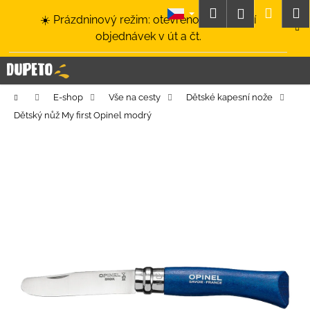
K
Přejít
Hledat
Nákup
M
Přihlášení
☀️ Prázdninový režim: otevřeno a odesílání
na
o
obsah
Zpět
Zpět
objednávek v út a čt.
košík
š
í
C
k
o
Domů
E-shop
Vše na cesty
Dětské kapesní nože
p
Dětský nůž My first Opinel modrý
o
t
ř
e
b
u
j
e
t
e
n