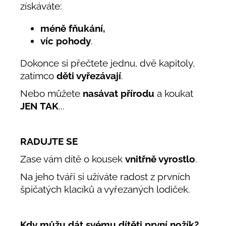
získáváte:
méně fňukání,
víc pohody
.
Dokonce si přečtete jednu, dvě kapitoly,
zatímco
děti vyřezávají
.
Nebo můžete
nasávat přírodu
a koukat
JEN TAK
...
RADUJTE SE
Zase vám dítě o kousek
vnitřně vyrostlo
.
Na jeho tváři si užíváte radost z prvních
špičatých klacíků a vyřezaných lodiček.
Kdy můžu dát svému dítěti první nožík?