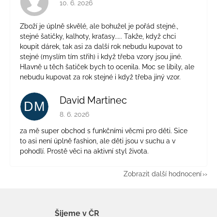
10. 6. 2026
Zboží je úplně skvělé, ale bohužel je pořád stejné.,
stejné šatičky, kalhoty, kraťasy..... Takže, když chci
koupit dárek, tak asi za další rok nebudu kupovat to
stejné (myslím tím střih) i když třeba vzory jsou jiné.
Hlavně u těch šatiček bych to ocenila. Moc se líbily, ale
nebudu kupovat za rok stejné i když třeba jiný vzor.
David Martinec
DM
Hodnocení obchodu je 5 z 5 hvězdiček.
8. 6. 2026
za mě super obchod s funkčními věcmi pro děti. Sice
to asi není úplně fashion, ale děti jsou v suchu a v
pohodlí. Prostě věci na aktivní styl života.
Zobrazit další hodnocení
Šijeme v ČR