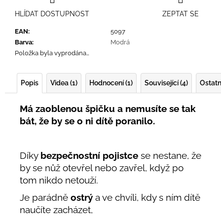
HLÍDAT DOSTUPNOST
ZEPTAT SE
EAN
:
5097
Barva
:
Modrá
Položka byla vyprodána…
Popis
Videa (1)
Hodnocení (1)
Související (4)
Ostatn
Má zaoblenou špičku a nemusíte se tak
bát, že by se o ni dítě poranilo.
Díky
bezpečnostní pojistce
se nestane, že
by se nůž otevřel nebo zavřel, když po
tom nikdo netouží.
Je parádně
ostrý
a ve chvíli, kdy s ním dítě
naučíte zacházet,