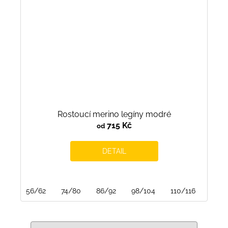
Rostoucí merino legíny modré
715 Kč
od
DETAIL
56/62
74/80
86/92
98/104
110/116
122/