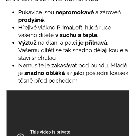
č
produktu
u
je
Rukavice jsou
nepromokavé
a zároveň
j
0,0
prodyšné
.
e
z
Hřejivé vlákno PrimaLoft, hlídá ruce
5
m
hvězdiček.
e
vašeho dítěte
v
suchu a teple
.
Výztuž
na dlani a palci
je přilnavá
.
Vašemu dítěti se tak snadno dělají koule a
LETNÍ
staví sněhuláci.
ČEPICE
UV
Nemusíte je zakasávat pod bundu. Mládě
30
je
snadno obléká
až jako poslední kousek
SVĚTLE
MODRÁ
těsně před odchodem.
395
Kč