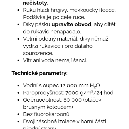
nečistoty
.
Ruku hladí hřejivý, měkkoučký fleece.
Podšívka je po celé ruce.
Díky pásku
upravíte obvod
, aby dítěti
do rukavic nenapadalo.
Velmi odolný materiál, díky němuž
vydrží rukavice i pro dalšího
sourozence.
Vítr ani voda nemají šanci.
Technické parametry:
Vodní sloupec 12 000 mm H
O
2
2
Paroprodyšnost: 7000 g/m
/24 hod.
Oděruodolnost: 80 000 (otáček
brusným kotoučem)
Bez fluorokarbonů.
Dvojinásobná izolace v horní části
přední strany.