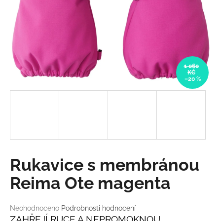
a
j
í
t
?
1 060
KČ
–20 %
HLEDAT
D
Rukavice s membránou
o
p
Reima Ote magenta
o
r
Průměrné
Neohodnoceno
Podrobnosti hodnocení
u
hodnocení
ZAHŘEJÍ RUCE A NEPROMOKNOU