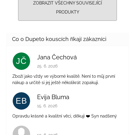
ZOBRAZIT VŠECHNY SOUVISEJÍCÍ
PRODUKTY
Jana Čechová
JČ
Hodnocení obchodu je 5 z 5 hvězdiček.
25. 6. 2026
Zboží jako vždy ve výborné kvalitě. Není to můj první
nákup a určitě si jej ještě několikrát zopakuji.
Evija Bluma
EB
Hodnocení obchodu je 5 z 5 hvězdiček.
15. 6. 2026
Opravdu krásné a kvalitní věci, děkuji ❤️ Syn nadšený
Hodnocení obchodu je 4 z 5 hvězdiček.
10. 6. 2026