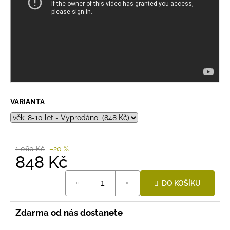
VARIANTA
1 060 Kč
–20 %
848 Kč
Měrná
DO KOŠÍKU
cena:
Zdarma od nás dostanete