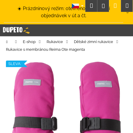
K
Přejít
Hledat
Nákup
M
Přihlášení
☀️ Prázdninový režim: otevřeno a odesílání
na
o
obsah
Zpět
Zpět
objednávek v út a čt.
košík
š
í
C
k
o
Domů
E-shop
Rukavice
Dětské zimní rukavice
p
Rukavice s membránou Reima Ote magenta
o
t
SLEVA
ř
e
b
u
j
e
t
e
n