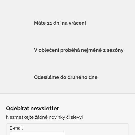
Máte 21 dní na vrácení
V oblečení proběhá nejméně 2 sezóny
Odesíláme do druhého dne
Z
á
Odebírat newsletter
p
Nezmeškejte žádné novinky či slevy!
a
t
E-mail