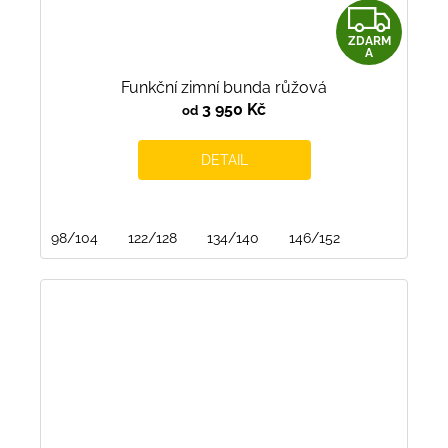
Z
ZDARM
D
A
Funkční zimní bunda růžová
A
3 950 Kč
od
R
DETAIL
M
A
98/104
122/128
134/140
146/152