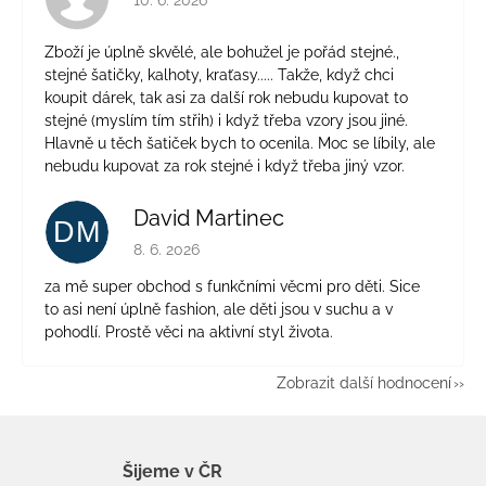
Zboží je úplně skvělé, ale bohužel je pořád stejné.,
stejné šatičky, kalhoty, kraťasy..... Takže, když chci
koupit dárek, tak asi za další rok nebudu kupovat to
stejné (myslím tím střih) i když třeba vzory jsou jiné.
Hlavně u těch šatiček bych to ocenila. Moc se líbily, ale
nebudu kupovat za rok stejné i když třeba jiný vzor.
David Martinec
DM
Hodnocení obchodu je 5 z 5 hvězdiček.
8. 6. 2026
za mě super obchod s funkčními věcmi pro děti. Sice
to asi není úplně fashion, ale děti jsou v suchu a v
pohodlí. Prostě věci na aktivní styl života.
Zobrazit další hodnocení
Šijeme v ČR