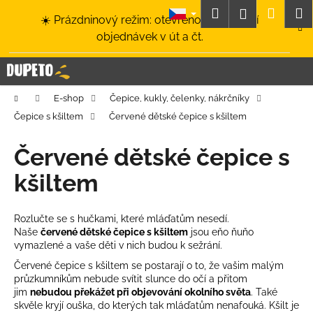
K
Přejít
Hledat
Nákup
M
Přihlášení
☀️ Prázdninový režim: otevřeno a odesílání
na
o
obsah
Zpět
Zpět
objednávek v út a čt.
košík
š
í
C
k
o
Domů
E-shop
Čepice, kukly, čelenky, nákrčníky
p
Čepice s kšiltem
Červené dětské čepice s kšiltem
o
t
Červené dětské čepice s
ř
kšiltem
e
b
u
Rozlučte se s hučkami, které mláďatům nesedí.
Naše
červené
dětské čepice s kšiltem
jsou eňo ňuňo
j
vymazlené a vaše děti v nich budou k sežrání.
e
Červené čepice s kšiltem se postarají o to, že vašim malým
t
průzkumníkům nebude svítit slunce do očí a přitom
e
jim
nebudou překážet při objevování okolního světa
. Také
skvěle kryjí ouška, do kterých tak mláďatům nenafouká. Kšilt je
n