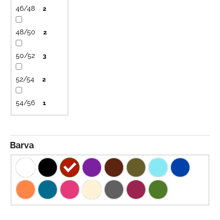
ů
č
46/48
2
u
j
48/50
e
2
m
e
50/52
3
52/54
2
LETNÍ
KLOBOUČEK
S
54/56
1
OUŠKY
UV
30
BÍLÝ
Barva
395
Kč