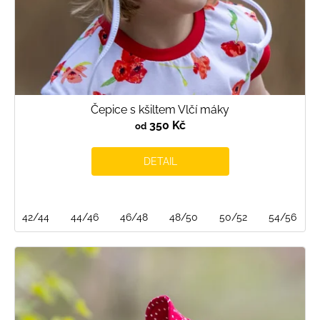
t
ů
Čepice s kšiltem Vlčí máky
350 Kč
od
DETAIL
42/44
44/46
46/48
48/50
50/52
54/56