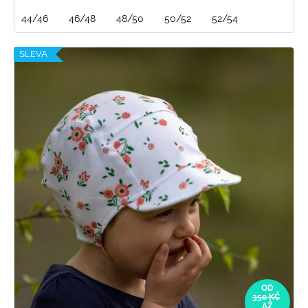
44/46
46/48
48/50
50/52
52/54
SLEVA
OD
350 KČ
AŽ