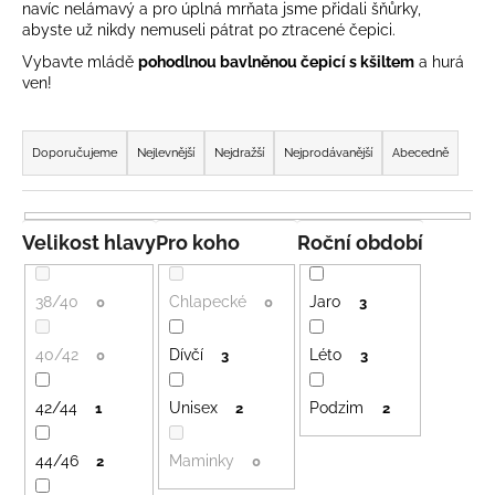
navíc nelámavý a pro úplná mrňata jsme přidali šňůrky,
a
abyste už nikdy nemuseli pátrat po ztracené čepici.
j
Vybavte mládě
pohodlnou bavlněnou čepicí s kšiltem
a hurá
í
ven!
t
Ř
?
a
Doporučujeme
Nejlevnější
Nejdražší
Nejprodávanější
Abecedně
z
e
n
Velikost hlavy
Pro koho
Roční období
HLEDAT
í
p
38/40
Chlapecké
Jaro
0
0
3
r
D
o
40/42
Dívčí
Léto
0
3
3
o
d
p
42/44
Unisex
Podzim
u
1
2
2
o
k
r
44/46
Maminky
2
0
t
u