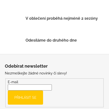
p
r
v
k
V oblečení proběhá nejméně 2 sezóny
y
v
ý
p
Odesíláme do druhého dne
i
s
u
Z
á
Odebírat newsletter
p
Nezmeškejte žádné novinky či slevy!
a
t
E-mail
í
PŘIHLÁSIT SE