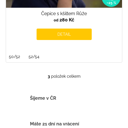
–25 %
Čepice s kšiltem Růže
280 Kč
od
DETAIL
50/52
52/54
3
položek celkem
O
v
l
á
Šijeme v ČR
d
a
c
í
Máte 21 dní na vrácení