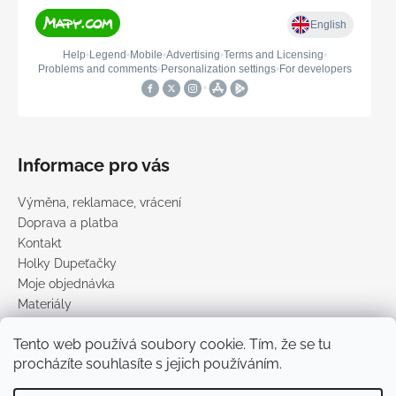
Informace pro vás
Výměna, reklamace, vrácení
Doprava a platba
Kontakt
Holky Dupeťačky
Moje objednávka
Materiály
Obchodní podmínky
Tento web používá soubory cookie. Tím, že se tu
Podmínky ochrany osobních údajů
procházíte souhlasíte s jejich používáním.
Prodávané značky