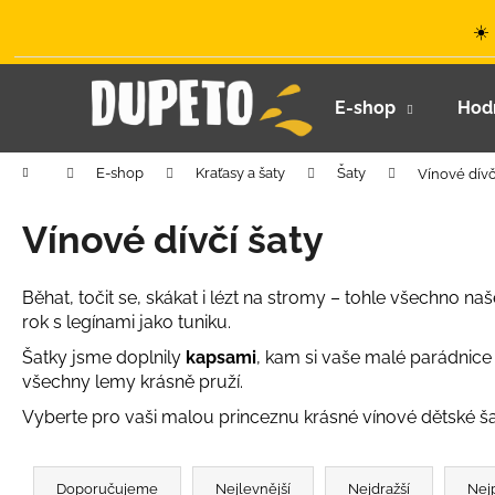
K
Přejít
☀️
na
o
obsah
Zpět
Zpět
š
do
do
í
E-shop
Hod
k
obchodu
obchodu
Domů
E-shop
Kraťasy a šaty
Šaty
Vínové dívč
Vínové dívčí šaty
Běhat, točit se, skákat i lézt na stromy – tohle všechno na
rok s legínami jako tuniku.
Šatky jsme doplnily
kapsami
, kam si vaše malé parádnice
všechny lemy krásně pruží.
Vyberte pro vaši malou princeznu krásné vínové dětské š
Ř
LETNÍ KLOBOUČEK S OUŠKY UV 30
a
Doporučujeme
Nejlevnější
Nejdražší
Nej