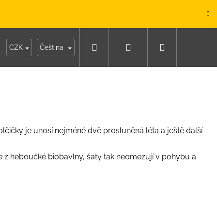
.
Hledat
Přihlášení
Nákupní
y
Moje objednávka
CZK
Čeština
košík
lčičky je unosí nejméně dvě prosluněná léta a ještě další
me z heboučké biobavlny, šaty tak neomezují v pohybu a
IKO NÁMOŘNICKÉ