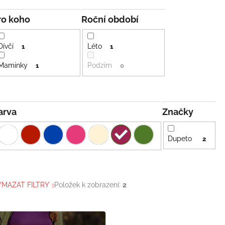
Pro koho
Roční období
Dívčí
Léto
1
1
Maminky
Podzim
1
0
Barva
Značky
Dupeto
2
YMAZAT FILTRY
Položek k zobrazení:
2