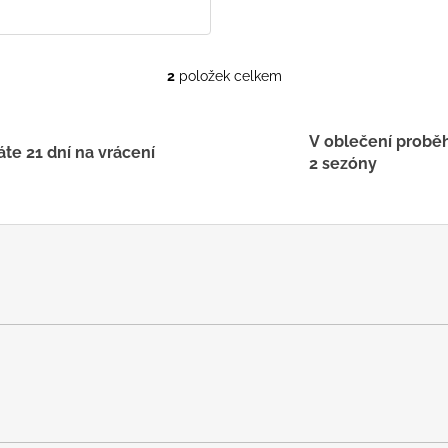
2
položek celkem
O
v
l
V oblečení probě
á
te 21 dní na vrácení
2 sezóny
d
a
c
í
p
r
v
k
y
v
ý
p
i