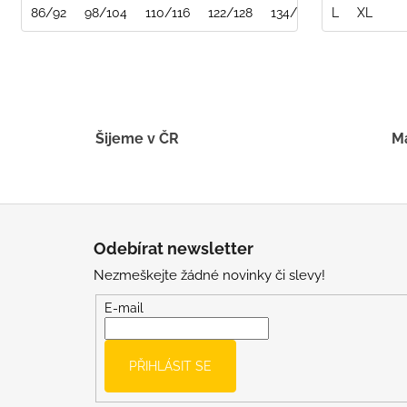
86/92
98/104
110/116
122/128
134/140
L
XL
Šijeme v ČR
Má
Z
á
Odebírat newsletter
p
Nezmeškejte žádné novinky či slevy!
a
t
E-mail
í
PŘIHLÁSIT SE