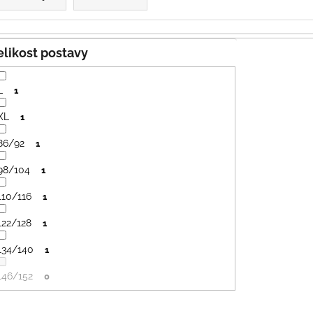
PRUHY MODRÉ
395 Kč
435 Kč
Velikost postavy
L
1
XL
1
86/92
1
98/104
1
110/116
1
122/128
1
134/140
1
146/152
0