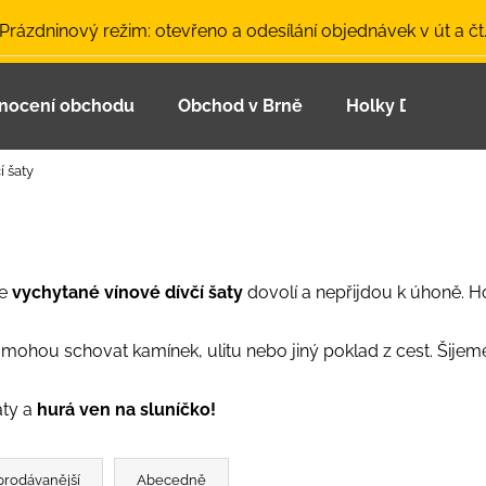
 Prázdninový režim: otevřeno a odesílání objednávek v út a čt
nocení obchodu
Obchod v Brně
Holky Dupeťačk
Co potřebujete najít?
í šaty
HLEDAT
še
vychytané vínové dívčí šaty
dovolí a nepřijdou k úhoně. Ho
Doporučujeme
 mohou schovat kamínek, ulitu nebo jiný poklad z cest. Šije
aty a
hurá ven na sluníčko!
LETNÍ ČEPICE UV 30 SVĚTLE MODRÁ
BAMBUSOVÉ TR
prodávanější
Abecedně