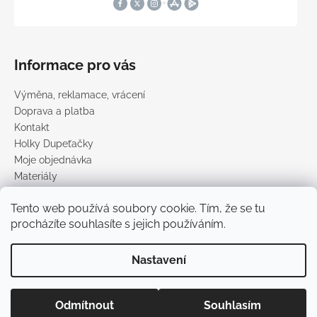
Informace pro vás
Výměna, reklamace, vrácení
Doprava a platba
Kontakt
Holky Dupeťačky
Moje objednávka
Materiály
Obchodní podmínky
Tento web používá soubory cookie. Tím, že se tu
Podmínky ochrany osobních údajů
procházíte souhlasíte s jejich používáním.
Prodávané značky
Nastavení
Vytvořil Shoptet
Copyright 2026
DUPETO
. Všechna práva vyhrazena.
Upravit
Odmítnout
Souhlasím
nastavení cookies