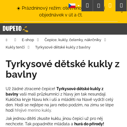
K
Přejít
Hledat
Nákup
M
Přihlášení
☀️ Prázdninový režim: otevřeno a odesílání
na
o
obsah
Zpět
Zpět
objednávek v út a čt.
košík
š
í
C
k
o
Domů
E-shop
Čepice, kukly, čelenky, nákrčníky
p
Kukly tenčí
Tyrkysové dětské kukly z bavlny
o
t
Tyrkysové dětské kukly z
ř
bavlny
e
b
u
Už žádné ztracené čepice!
Tyrkysové dětské kukly z
bavlny
vaši malí průzkumníci z hlavy jen tak nesundají.
j
Kuklička kryje hlavu krk i uši a mláděti na hlavě vydrží celý
e
den. Hodí se nejlépe na jaro nebo podzim, na zimu se lépe
t
hodí
hřejivé merino kukly
.
e
Jak jednou dítěti zkusíte kuklu, jinou čepici už pro něj
nechcete. Tak popadněte mláďata a
hurá do přírody!
n