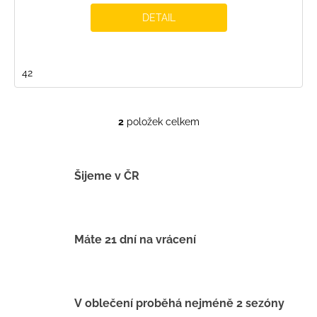
DETAIL
42
2
položek celkem
O
v
l
á
Šijeme v ČR
d
a
c
í
Máte 21 dní na vrácení
p
r
v
k
V oblečení proběhá nejméně 2 sezóny
y