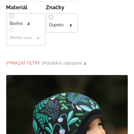
Materiál
Značky
Bavlna
2
Dupeto
2
Merino vlna
0
VYMAZAT FILTRY
Položek k zobrazení:
2
V
ý
p
i
s
p
r
o