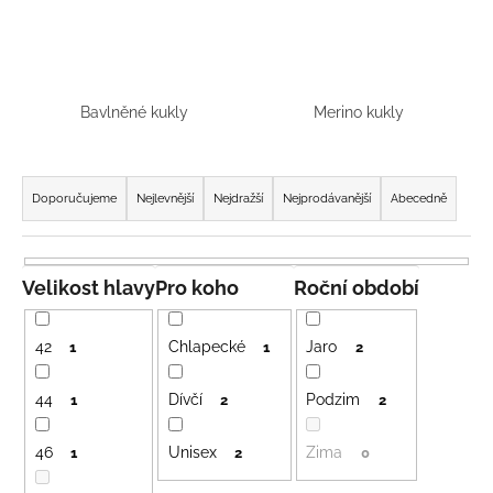
a
j
í
t
Bavlněné kukly
Merino kukly
?
Ř
a
Doporučujeme
Nejlevnější
Nejdražší
Nejprodávanější
Abecedně
z
e
HLEDAT
n
Velikost hlavy
Pro koho
Roční období
í
p
42
Chlapecké
Jaro
D
1
1
2
r
o
o
p
44
Dívčí
Podzim
1
2
2
o
d
r
46
Unisex
Zima
u
1
2
0
u
k