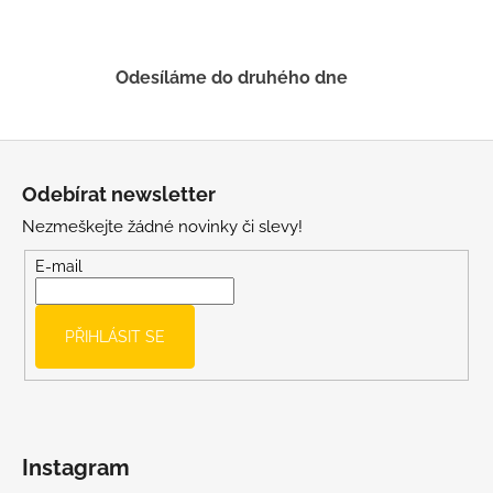
v
ý
p
Odesíláme do druhého dne
i
s
u
Z
á
Odebírat newsletter
p
Nezmeškejte žádné novinky či slevy!
a
t
E-mail
í
PŘIHLÁSIT SE
Instagram