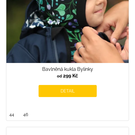
d
u
k
t
ů
Bavlněná kukla Bylinky
299 Kč
od
DETAIL
44
46