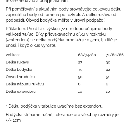
lékaře nedávno a údaj je aktuální.
a
Při poměřování s aktuálním body srovnávejte celkovou délku
j
zapnutého body od ramena po rozkrok. A délku rukávu od
podpaždí. Obvod bodýčka měřte v úrovni podpaždí.
í
t
Příkladem: Pro dítě s výškou 72 cm doporučujeme body
velikosti 74/80. Díky přicvakávacímu dílku v rozkroku
?
(=extendoru) se délka bodýčka prodlužuje o 5cm, tj. dítě je
unosí, i když o kus vyroste.
velikost
68/74/80
74/80/86
Délka rukávu
27
30
HLEDAT
Délka bodýčka
39
42
Obvod hrudníku
50
51
Délka nápletu rukávu
6
6
Délka extendoru
10
10
D
o
p
* Délku bodýčka v tabulce uvádíme bez extendoru.
o
Bodýčka stříháme ručně, tolerance pro všechny rozměry je
r
+/- 1cm.
u