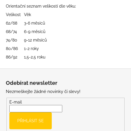
č
Orientační seznam velikostí dle věku:
u
j
Velikost
Věk
e
62/68
3-6 měsíců
m
68/74
6-9 měsíců
e
74/80
9-12 měsíců
80/86
1-2 roky
LETNÍ
KLOBOUČEK
86/92
1,5-2,5 roku
S
OUŠKY
UV
Z
30
á
BÍLÝ
Odebírat newsletter
p
395
Nezmeškejte žádné novinky či slevy!
Kč
a
t
E-mail
í
PŘIHLÁSIT SE