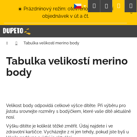
K
Přejít
Hledat
Nákup
M
Přihlášení
☀️ Prázdninový režim: otevřeno a odesílání
na
o
obsah
Zpět
Zpět
objednávek v út a čt.
košík
š
í
C
k
o
Domů
Tabulka velikostí merino body
p
o
Tabulka velikostí merino
t
body
ř
e
b
u
j
Velikost body odpovídá celkové výšce dítěte. Při výběru pro
e
jistotu srovnejte rozměry s bodýčkem, které vaše dítě aktuálně
nosí.
t
Výšku dítěte je kolikrát těžké změřit. Údaj najdete i ve
e
zdravotní kartičce. Vycházejte z ní jen tehdy, pokud jste byli u
n