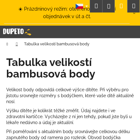
K
Přejít
Hledat
Nákup
M
Přihlášení
☀️ Prázdninový režim: otevřeno a odesílání
na
o
obsah
Zpět
Zpět
objednávek v út a čt.
košík
š
í
C
k
o
Domů
Tabulka velikostí bambusová body
p
o
Tabulka velikostí
t
bambusová body
ř
e
b
Velikost body odpovídá celkové výšce dítěte. Při výběru pro
jistotu srovnejte rozměry s bodýčkem, které vaše dítě aktuálně
u
nosí.
j
Výšku dítěte je kolikrát těžké změřit. Údaj najdete i ve
e
zdravotní kartičce. Vycházejte z ní jen tehdy, pokud jste byli u
t
lékaře nedávno a údaj je aktuální.
e
Při poměřování s aktuálním body srovnávejte celkovou délku
zapnutého body od ramena po rozkrok. Obvod bodýčka
n