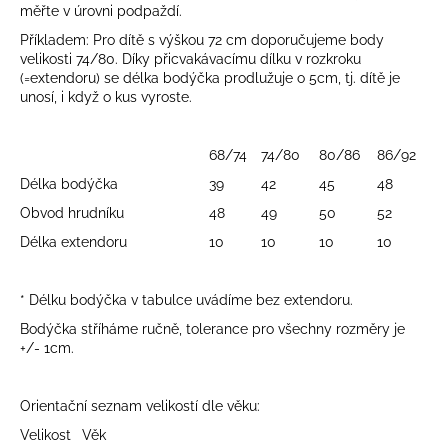
měřte v úrovni podpaždí.
a
Příkladem: Pro dítě s výškou 72 cm doporučujeme body
j
velikosti 74/80. Díky přicvakávacímu dílku v rozkroku
í
(=extendoru) se délka bodýčka prodlužuje o 5cm, tj. dítě je
t
unosí, i když o kus vyroste.
?
68/74
74/80
80/86
86/92
Délka bodýčka
39
42
45
48
Obvod hrudníku
48
49
50
52
HLEDAT
Délka extendoru
10
10
10
10
* Délku bodýčka v tabulce uvádíme bez extendoru.
D
Bodýčka stříháme ručně, tolerance pro všechny rozměry je
o
+/- 1cm.
p
o
r
Orientační seznam velikostí dle věku:
u
Velikost
Věk