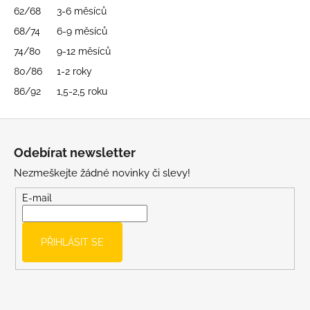
č
62/68
3-6 měsíců
u
j
68/74
6-9 měsíců
e
74/80
9-12 měsíců
m
80/86
1-2 roky
e
86/92
1,5-2,5 roku
LETNÍ
Z
KLOBOUČEK
á
S
Odebírat newsletter
OUŠKY
p
UV
Nezmeškejte žádné novinky či slevy!
a
30
BÍLÝ
t
E-mail
395
í
Kč
PŘIHLÁSIT SE