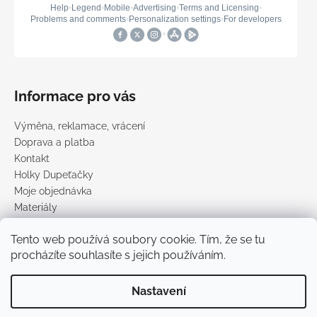
Informace pro vás
Výměna, reklamace, vrácení
Doprava a platba
Kontakt
Holky Dupeťačky
Moje objednávka
Materiály
Obchodní podmínky
Tento web používá soubory cookie. Tím, že se tu
Podmínky ochrany osobních údajů
procházíte souhlasíte s jejich používáním.
Prodávané značky
Nastavení
Vytvořil Shoptet