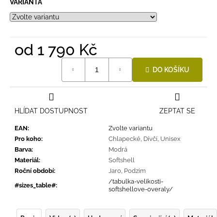
VARIANTA
od
1 790 Kč
Měrná
DO KOŠÍKU
cena:
HLÍDAT DOSTUPNOST
ZEPTAT SE
EAN
:
Zvolte variantu
Pro koho
:
Chlapecké
,
Dívčí
,
Unisex
Barva
:
Modrá
Materiál
:
Softshell
Roční období
:
Jaro
,
Podzim
/tabulka-velikosti-
#sizes_table#
:
softshellove-overaly/