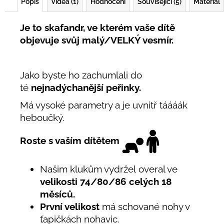
Popis
Videa (1)
Hodnocení
Související (5)
Materiál
Je to skafandr, ve kterém vaše dítě
objevuje svůj malý/VELKÝ vesmír.
Jako byste ho zachumlali do
té
nejnadýchanější
peřinky.
Má vysoké parametry a je uvnitř táááák
heboučký.
Roste s vaším dítětem
Našim klukům vydržel overal ve
velikosti 74/80/86 celých 18
měsíců.
První velikost
má schované nohy v
ťapičkách nohavic.