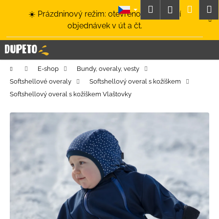
K
Přejít
Hledat
Nákup
M
Přihlášení
☀️ Prázdninový režim: otevřeno a odesílání
na
o
obsah
Zpět
Zpět
objednávek v út a čt.
košík
š
í
C
k
o
Domů
E-shop
Bundy, overaly, vesty
p
Softshellové overaly
Softshellový overal s kožíškem
o
Softshellový overal s kožíškem Vlaštovky
t
ř
e
b
u
j
e
t
e
n