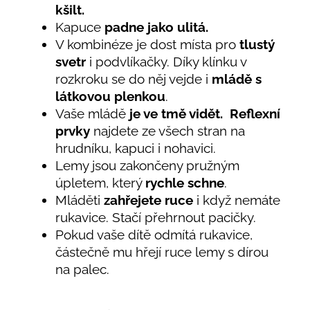
kšilt.
Kapuce
padne jako ulitá.
V kombinéze je dost místa pro
tlustý
svetr
i podvlíkačky. Díky klínku v
rozkroku se do něj vejde i
mládě s
látkovou plenkou
.
Vaše mládě
je ve tmě vidět.
Reflexní
prvky
najdete ze všech stran na
hrudníku, kapuci i nohavici.
Lemy jsou zakončeny pružným
úpletem, který
rychle schne
.
Mláděti
zahřejete ruce
i když nemáte
rukavice. Stačí přehrnout pacičky.
Pokud vaše dítě odmítá rukavice,
částečně mu hřejí ruce lemy s dírou
na palec.