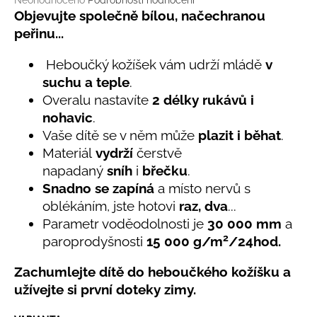
č
Neohodnoceno
Podrobnosti hodnocení
hodnocení
Objevujte společně bílou, načechranou
u
produktu
j
peřinu...
je
e
0,0
m
Heboučký kožíšek vám udrží mládě
v
z
e
suchu a teple
.
5
hvězdiček.
Overalu nastavíte
2 délky rukávů i
nohavic
.
LETNÍ
RYCHLESCHNOUCÍ
Vaše dítě se v něm může
plazit i běhat
.
KALHOTY
Materiál
vydrží
čerstvě
ŽLUTÉ
napadaný
sníh
i
břečku
.
695
Snadno se zapíná
a místo nervů s
Kč
oblékáním, jste hotovi
raz, dva
...
Parametr voděodolnosti
je
30 000 mm
a
2
paroprodyšnosti
15 000 g/m
/24hod.
Zachumlejte dítě do heboučkého kožíšku a
užívejte si první doteky zimy.