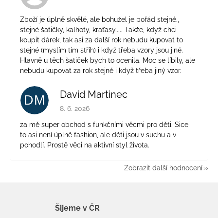
Zboží je úplně skvělé, ale bohužel je pořád stejné.,
stejné šatičky, kalhoty, kraťasy..... Takže, když chci
koupit dárek, tak asi za další rok nebudu kupovat to
stejné (myslím tím střih) i když třeba vzory jsou jiné.
Hlavně u těch šatiček bych to ocenila. Moc se líbily, ale
nebudu kupovat za rok stejné i když třeba jiný vzor.
David Martinec
DM
Hodnocení obchodu je 5 z 5 hvězdiček.
8. 6. 2026
za mě super obchod s funkčními věcmi pro děti. Sice
to asi není úplně fashion, ale děti jsou v suchu a v
pohodlí. Prostě věci na aktivní styl života.
Zobrazit další hodnocení
Šijeme v ČR