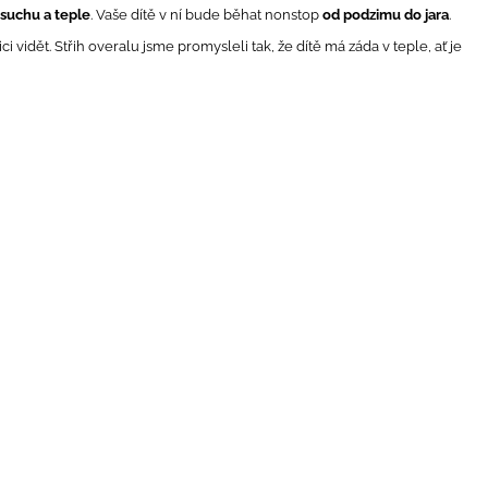
 suchu a teple
. Vaše dítě v ní bude běhat nonstop
od podzimu do jara
.
ici vidět. Střih overalu jsme promysleli tak, že dítě má záda v teple, ať je