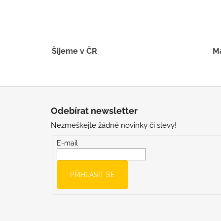
Šijeme v ČR
Má
Z
á
Odebírat newsletter
p
Nezmeškejte žádné novinky či slevy!
a
t
E-mail
í
PŘIHLÁSIT SE