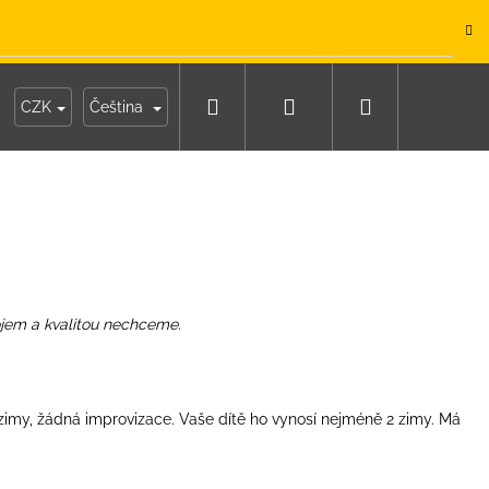
.
Hledat
Přihlášení
Nákupní
y
Moje objednávka
CZK
Čeština
košík
ojem a kvalitou nechceme.
 zimy, žádná improvizace. Vaše dítě ho vynosí nejméně 2 zimy. Má
IKO NÁMOŘNICKÉ