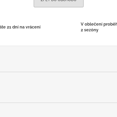
V oblečení probě
te 21 dní na vrácení
2 sezóny