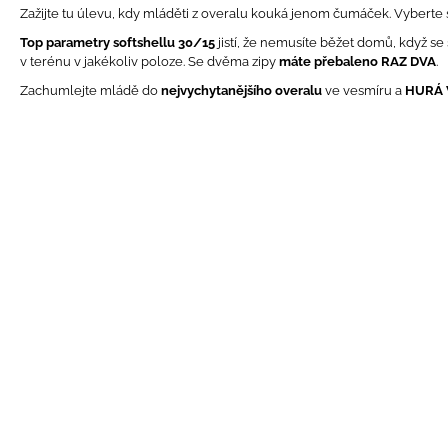
BÍLÝ
Zažijte tu úlevu, kdy mláděti z overalu kouká jenom čumáček. Vyberte 
395 Kč
Top parametry softshellu 30/15
jistí, že nemusíte běžet domů, když se 
v terénu v jakékoliv poloze. Se dvěma zipy
máte přebaleno
RAZ DVA
.
Zachumlejte mládě do
nejvychytanějšího overalu
ve vesmíru a
HURÁ