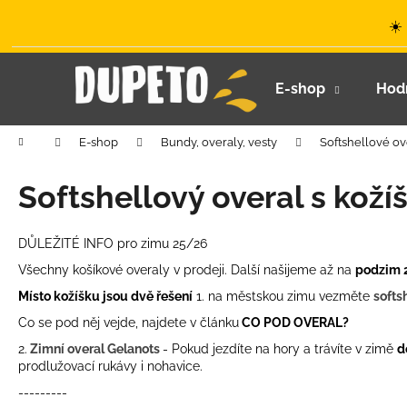
K
Přejít
☀️
na
o
obsah
Zpět
Zpět
š
do
do
í
E-shop
Hod
k
obchodu
obchodu
Domů
E-shop
Bundy, overaly, vesty
Softshellové ov
Softshellový overal s kož
DŮLEŽITÉ INFO pro zimu 25/26
Všechny košíkové overaly v prodeji. Další našijeme až na
podzim 
Místo kožíšku jsou dvě řešení
1. na městskou zimu vezměte
softs
Co se pod něj vejde, najdete v článku
CO POD OVERAL?
2.
Zimní overal Gelanots
- Pokud jezdíte na hory a trávíte v zimě
d
prodlužovací rukávy i nohavice.
LETNÍ KLOBOUČEK S OUŠKY UV 30
---------