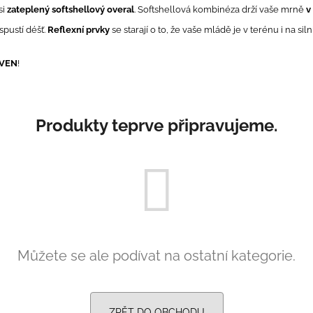
PRUHY MODRÉ
395 Kč
si
zateplený softshellový overal
. Softshellová kombinéza drží vaše mrně
v
435 Kč
spustí déšť.
Reflexní prvky
se starají o to, že vaše mládě je v terénu i na siln
VEN
!
Produkty teprve připravujeme.
Můžete se ale podívat na ostatní kategorie.
ZPĚT DO OBCHODU