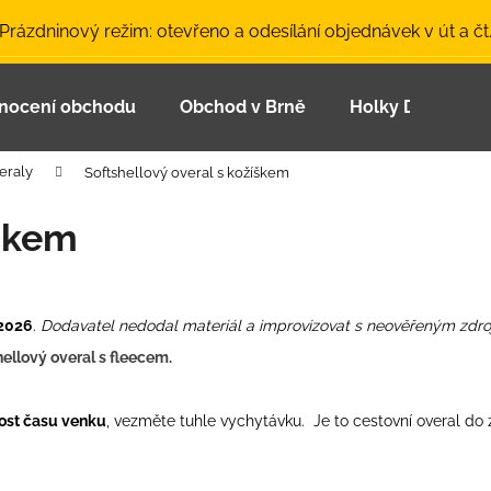
 Prázdninový režim: otevřeno a odesílání objednávek v út a čt
nocení obchodu
Obchod v Brně
Holky Dupeťačk
Co potřebujete najít?
eraly
Softshellový overal s kožíškem
HLEDAT
íškem
Doporučujeme
2026
.
Dodavatel nedodal materiál a improvizovat s neověřeným zdr
hellový overal s fleecem.
ost času venku
, vezměte tuhle vychytávku. Je to cestovní overal do
LETNÍ ČEPICE UV 30 SVĚTLE MODRÁ
BAMBUSOVÉ TR