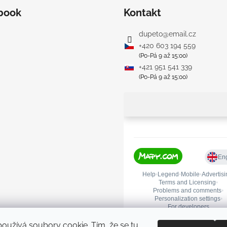
book
Kontakt
dupeto
@
email.cz
+420 603 194 559
(Po-Pá 9 až 15:00)
+421 951 541 339
(Po-Pá 9 až 15:00)
oužívá soubory cookie. Tím, že se tu