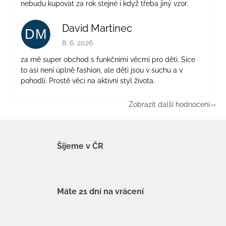
nebudu kupovat za rok stejné i když třeba jiný vzor.
David Martinec
DM
Hodnocení obchodu je 5 z 5 hvězdiček.
8. 6. 2026
za mě super obchod s funkčními věcmi pro děti. Sice
to asi není úplně fashion, ale děti jsou v suchu a v
pohodlí. Prostě věci na aktivní styl života.
Zobrazit další hodnocení
Šijeme v ČR
Máte 21 dní na vrácení