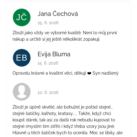
Jana Čechová
JČ
Hodnocení obchodu je 5 z 5 hvězdiček.
25. 6. 2026
Zboží jako vždy ve výborné kvalitě. Není to můj první
nákup a určitě si jej ještě několikrát zopakuji.
Evija Bluma
EB
Hodnocení obchodu je 5 z 5 hvězdiček.
15. 6. 2026
Opravdu krásné a kvalitní věci, děkuji ❤️ Syn nadšený
Hodnocení obchodu je 4 z 5 hvězdiček.
10. 6. 2026
Zboží je úplně skvělé, ale bohužel je pořád stejné.,
stejné šatičky, kalhoty, kraťasy..... Takže, když chci
koupit dárek, tak asi za další rok nebudu kupovat to
stejné (myslím tím střih) i když třeba vzory jsou jiné.
Hlavně u těch šatiček bych to ocenila. Moc se líbily, ale