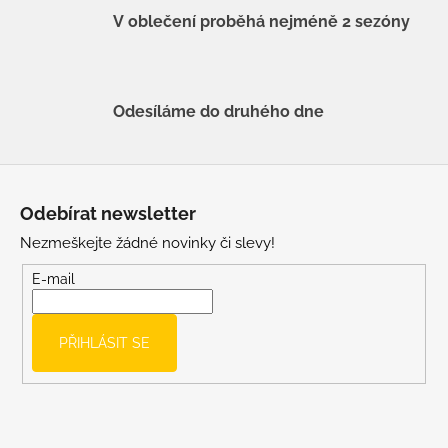
V oblečení proběhá nejméně 2 sezóny
Odesíláme do druhého dne
Z
á
Odebírat newsletter
p
Nezmeškejte žádné novinky či slevy!
a
t
E-mail
í
PŘIHLÁSIT SE