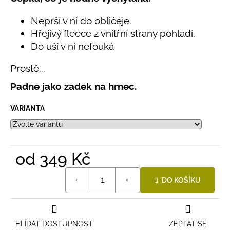
č
produktu
u
je
Neprší v ní do obličeje.
j
5,0
Hřejivý fleece z vnitřní strany pohladí.
e
z
Do uší v ní nefouká
5
m
hvězdiček.
e
Prostě...
Padne jako zadek na hrnec.
BAMBUSOVÉ
TRIKO
NÁMOŘNICKÉ
VARIANTA
PRUHY
MODRÉ
435
Kč
od
349 Kč
Měrná
DO KOŠÍKU
cena:
HLÍDAT DOSTUPNOST
ZEPTAT SE