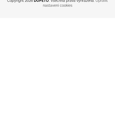
Copyright 2026
DUPETO
. Všechna práva vyhrazena.
Upravit
nastavení cookies