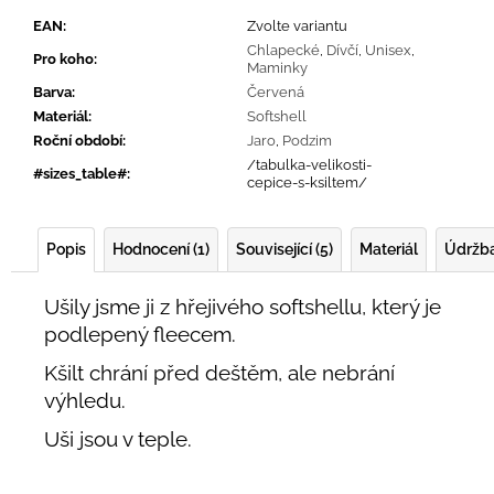
EAN
:
Zvolte variantu
Chlapecké
,
Dívčí
,
Unisex
,
Pro koho
:
Maminky
Barva
:
Červená
Materiál
:
Softshell
Roční období
:
Jaro
,
Podzim
/tabulka-velikosti-
#sizes_table#
:
cepice-s-ksiltem/
Popis
Hodnocení (1)
Související (5)
Materiál
Údržb
Ušily jsme ji z hřejivého softshellu, který je
podlepený fleecem.
Kšilt chrání před deštěm, ale nebrání
výhledu.
Uši jsou v teple.