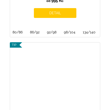
995 Kč
od
DETAIL
80/86
86/92
92/98
98/104
134/140
TIP