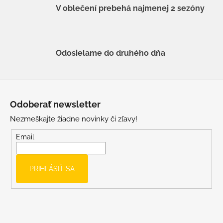
V oblečení prebehá najmenej 2 sezóny
Odosielame do druhého dňa
Z
á
Odoberať newsletter
p
Nezmeškajte žiadne novinky či zľavy!
ä
t
Email
i
e
PRIHLÁSIŤ SA