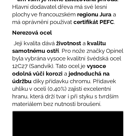
Hlavní dodavatel dřeva má své lesní
plochy ve francouzském
regionu Jura
a
má oprávnění používat
certifikát
PEFC
.
Nerezová ocel
Její kvalita dává
životnost
a
kvalitu
samotnému ostří
. Pro nože značky Opinel
byla vybrána vysoce kvalitní švédská ocel
12C27 (Sandvik). Tato ocel je
vysoce
odolná vůči korozi
a
jednoduchá na
údržbu
díky přídavku chromu. Přídavek
uhlíku v oceli (0,40%) zajistí excelentní
hranu, která drží tvar i při styku s tvrdším
materiálem bez nutnosti broušení.