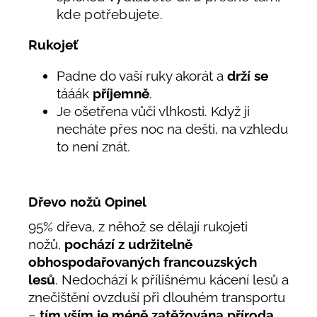
kde potřebujete.
Rukojeť
Padne do vaší ruky akorát a
drží se
tááák
příjemně
.
Je ošetřena vůči vlhkosti. Když ji
necháte přes noc na dešti, na vzhledu
to není znát.
Dřevo nožů Opinel
95% dřeva, z něhož se dělají rukojeti
nožů,
pochází z udržitelně
obhospodařovaných francouzských
lesů
. Nedochází k přílišnému kácení lesů a
znečištění ovzduší při dlouhém transportu
–
tím vším je méně zatěžována příroda
.