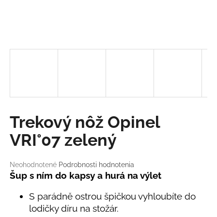
á
j
s
ť
?
HĽADAŤ
Trekový nôž Opinel
VRI°07 zelený
O
d
Priemerné
Neohodnotené
Podrobnosti hodnotenia
hodnotenie
Šup s ním do kapsy a hurá na výlet
p
produktu
o
je
S parádně ostrou špičkou vyhloubíte do
r
0,0
ú
lodičky díru na stožár.
z