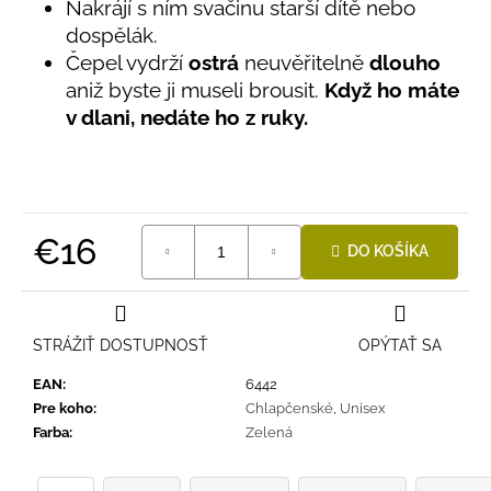
č
Nakrájí s ním svačinu starší dítě nebo
5
a
hviezdičiek.
dospělák.
m
Čepel vydrží
ostrá
neuvěřitelně
dlouho
e
aniž byste ji museli brousit.
Když ho máte
v dlani, nedáte ho z ruky.
BAMBUSOVÉ
TRIKO
NÁMORNÍCKE
PRUHY
MODRÉ
€16
€18
DO KOŠÍKA
Jednotková
cena:
STRÁŽIŤ DOSTUPNOSŤ
OPÝTAŤ SA
EAN
:
6442
Pre koho
:
Chlapčenské
,
Unisex
Farba
:
Zelená