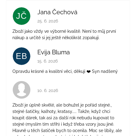
Jana Čechová
JČ
Hodnotenie obchodu je 5 z 5 hviezdičiek.
25. 6. 2026
Zboží jako vždy ve výborné kvalitě. Není to můj první
nákup a určitě si jej ještě několikrát zopakuji.
Evija Bluma
EB
Hodnotenie obchodu je 5 z 5 hviezdičiek.
15. 6. 2026
Opravdu krásné a kvalitní věci, děkuji ❤️ Syn nadšený
Hodnotenie obchodu je 4 z 5 hviezdičiek.
10. 6. 2026
Zboží je úplně skvělé, ale bohužel je pořád stejné.,
stejné šatičky, kalhoty, kraťasy..... Takže, když chci
koupit dárek, tak asi za další rok nebudu kupovat to
stejné (myslím tím střih) i když třeba vzory jsou jiné.
Hlavně u těch šatiček bych to ocenila. Moc se líbily, ale