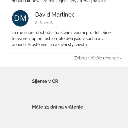
nebudu kupovat za rok stejné i když třeba jiný vzor.
David Martinec
DM
Hodnotenie obchodu je 5 z 5 hviezdičiek.
8. 6. 2026
za mě super obchod s funkčními věcmi pro děti. Sice
to asi není úplně fashion, ale děti jsou v suchu a v
pohodlí. Prostě věci na aktivní styl života.
Zobraziť ďalšie recenzie
Šijeme v ČR
Máte 21 dní na vrátenie