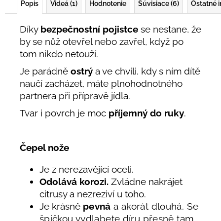
Popis
Videá (1)
Hodnotenie
Súvisiace (6)
Ostatné 
Díky
bezpečnostní pojistce
se nestane, že
by se nůž otevřel nebo zavřel, když po
tom nikdo netouží.
Je parádně
ostrý
a ve chvíli, kdy s ním dítě
naučí zacházet, máte plnohodnotného
partnera při přípravě jídla.
Tvar i povrch je moc
příjemný do ruky
.
Čepel nože
Je z nerezavějící oceli.
Odolává
korozi.
Zvládne nakrájet
citrusy a nezreziví u toho.
Je krásně
pevná
a akorát dlouhá. Se
špičkou vydlabete díru přesně tam,