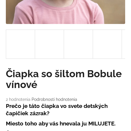
á
j
s
ť
?
HĽADAŤ
Čiapka so šiltom Bobule
vínové
O
d
Priemerné
2 hodnotenia
Podrobnosti hodnotenia
hodnotenie
Prečo
je táto čiapka vo svete detských
p
produktu
o
čapičiek zázrak?
je
r
5,0
Miesto toho aby vás hnevala ju MILUJETE.
ú
z