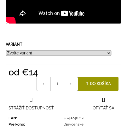
VARIANT
od
€14
Jednotková
DO KOŠÍKA
cena:
STRÁŽIŤ DOSTUPNOSŤ
OPÝTAŤ SA
EAN
:
4648/48/SE
Pre koho
:
Dievčenské