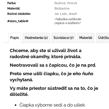
Farba
:
Ružová
,
Vínová
Materiál
:
Biobavlna
Ročné obdobie
:
Jar
,
Leto
,
Jeseň
/tabulka-velikosti-
#sizes_table#
:
cepice-s-ksiltem/
Popis
Hodnotenie (2)
Súvisiace (7)
Materiál
Údržb
Chceme, aby ste si užívali život a
radostné okamihy, ktoré prináša.
Neotravovali sa s čapicou, čo je na prd.
Preto sme ušili čiapku, čo je eňo ňuňo
vychytaná.
Vy máte priestor sústrediť sa na to, čo je
dôležité.
Čiapka výborne sedí a do ušiek