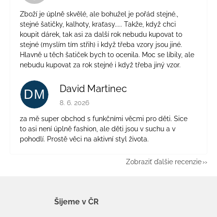
Zboží je úplně skvělé, ale bohužel je pořád stejné.,
stejné šatičky, kalhoty, kraťasy..... Takže, když chci
koupit dárek, tak asi za další rok nebudu kupovat to
stejné (myslím tím střih) i když třeba vzory jsou jiné.
Hlavně u těch šatiček bych to ocenila. Moc se líbily, ale
nebudu kupovat za rok stejné i když třeba jiný vzor.
David Martinec
DM
Hodnotenie obchodu je 5 z 5 hviezdičiek.
8. 6. 2026
za mě super obchod s funkčními věcmi pro děti. Sice
to asi není úplně fashion, ale děti jsou v suchu a v
pohodlí. Prostě věci na aktivní styl života.
Zobraziť ďalšie recenzie
Šijeme v ČR