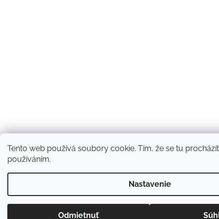
Tento web používá soubory cookie. Tím, že se tu procházíte
používáním.
Nastavenie
Odmietnuť
Súh