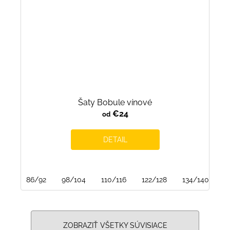
Šaty Bobule vínové
€24
od
DETAIL
86/92
98/104
110/116
122/128
134/140
ZOBRAZIŤ VŠETKY SÚVISIACE