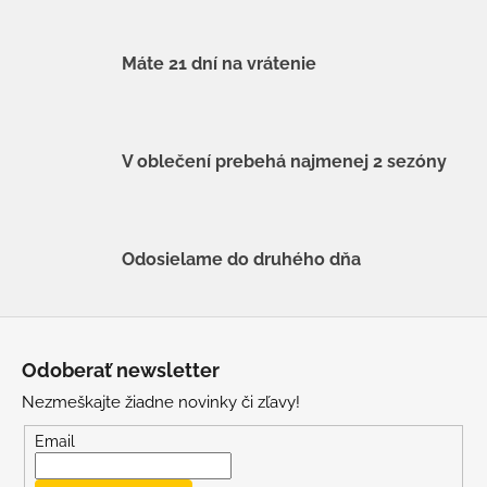
Máte 21 dní na vrátenie
V oblečení prebehá najmenej 2 sezóny
Odosielame do druhého dňa
Z
á
Odoberať newsletter
p
Nezmeškajte žiadne novinky či zľavy!
ä
t
Email
i