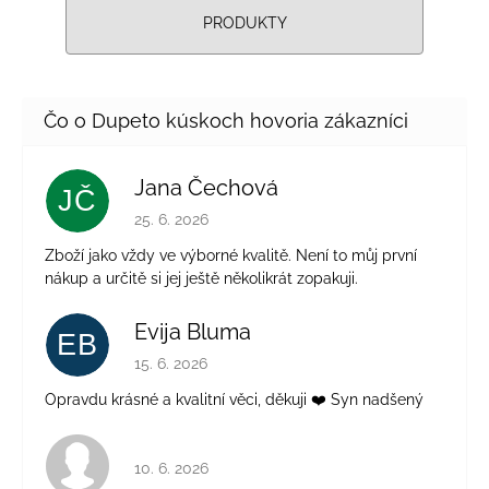
PRODUKTY
Jana Čechová
JČ
Hodnotenie obchodu je 5 z 5 hviezdičiek.
25. 6. 2026
Zboží jako vždy ve výborné kvalitě. Není to můj první
nákup a určitě si jej ještě několikrát zopakuji.
Evija Bluma
EB
Hodnotenie obchodu je 5 z 5 hviezdičiek.
15. 6. 2026
Opravdu krásné a kvalitní věci, děkuji ❤️ Syn nadšený
Hodnotenie obchodu je 4 z 5 hviezdičiek.
10. 6. 2026