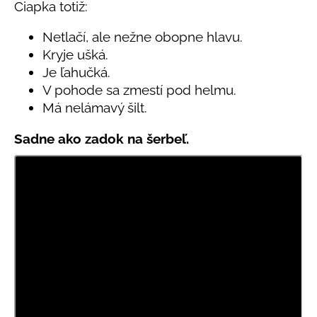
č
5
Čiapka totiž:
a
hviezdičiek.
m
Netlačí, ale nežne obopne hlavu.
e
Kryje ušká.
Je ľahučká.
V pohode sa zmestí pod helmu.
BAMBUSOVÉ
TRIKO
Má nelámavý šilt.
NÁMORNÍCKE
PRUHY
Sadne ako zadok na šerbeľ.
MODRÉ
€18