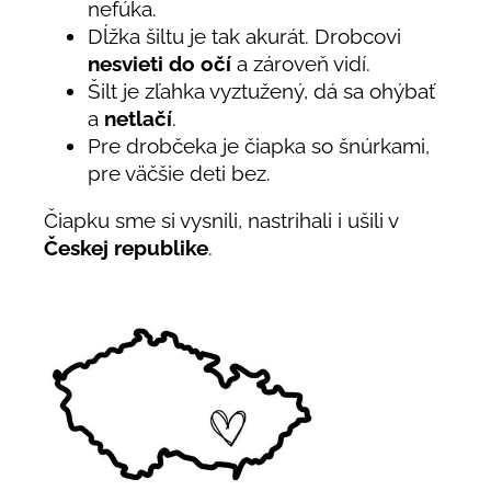
nefúka.
Dĺžka šiltu je tak akurát. Drobcovi
nesvieti do očí
a zároveň vidí.
Šilt je zľahka vyztužený, dá sa ohýbať
a
netlačí
.
Pre drobčeka je čiapka so šnúrkami,
pre väčšie deti bez.
Čiapku sme si vysnili, nastrihali i ušili v
Českej republike
.