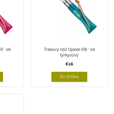
I ° 06
Trekový nôž Opinel VRI ° 06
tyrkysový
€16
DO KOŠÍKA