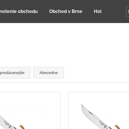
notenie obchodu
Obchod v Brne
Holky Dupeťač
Čo potrebujete nájsť?
HĽADAŤ
predávanejšie
Abecedne
Odporúčame
DETSKÁ LETNÁ ČIAPKA S UV 30
BAMBUSOVÉ TR