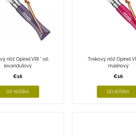
SVETLO MODRÁ
PRUHY MODRÉ
€16
€18
vý nôž Opinel VRI ° 06
Trekový nôž Opinel VR
levanduľový
malinový
€16
€16
DO KOŠÍKA
DO KOŠÍKA