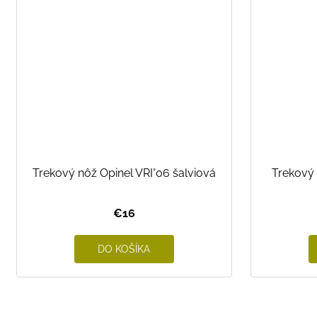
Trekový nôž Opinel VRI°06 šalviová
Trekový 
€16
DO KOŠÍKA