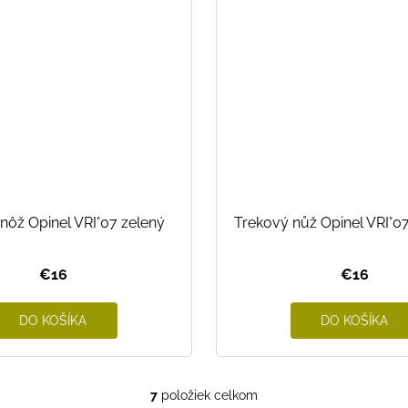
nôž Opinel VRI°07 zelený
Trekový nůž Opinel VRI°0
€16
€16
DO KOŠÍKA
DO KOŠÍKA
7
položiek celkom
O