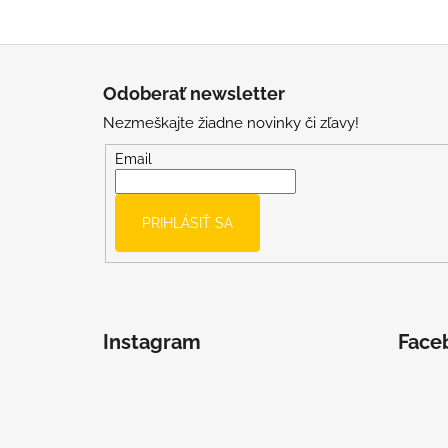
Z
á
Odoberať newsletter
p
Nezmeškajte žiadne novinky či zľavy!
ä
t
Email
i
e
PRIHLÁSIŤ SA
Instagram
Face