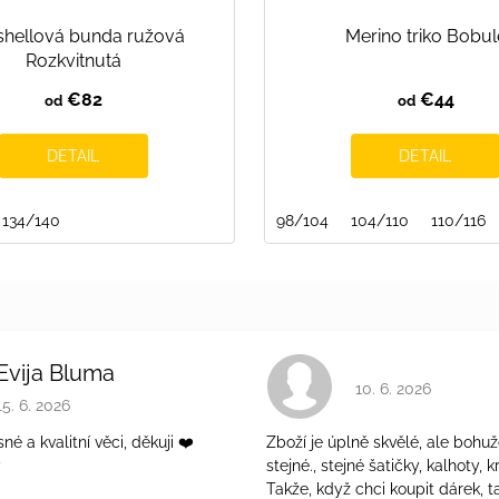
shellová bunda ružová
Merino triko Bobul
Rozkvitnutá
€82
€44
od
od
DETAIL
DETAIL
134/140
98/104
104/110
110/116
Evija Bluma
Hodnotenie obchodu 
10. 6. 2026
Hodnotenie obchodu je 5 z 5 hviezdičiek.
15. 6. 2026
é a kvalitní věci, děkuji ❤️
Zboží je úplně skvělé, ale bohuž
ý
stejné., stejné šatičky, kalhoty, kr
Takže, když chci koupit dárek, t