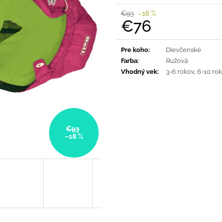
SVETLO MODRÁ
PRUHY MODRÉ
€93
–18 %
€16
€18
€76
Jednotková
cena:
Pre koho
:
Dievčenské
Farba
:
Ružová
Vhodný vek
:
3-6 rokov
,
6-10 ro
€93
–18 %