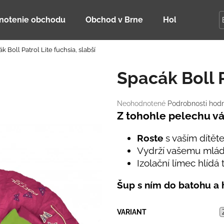
notenie obchodu
Obchod v Brne
Holky Dupeťač
k Boll Patrol Lite fuchsia, slabší
Čo potrebujete nájsť?
Spacák Boll P
HĽADAŤ
Priemerné
Neohodnotené
Podrobnosti hod
hodnotenie
Z tohohle pelechu vá
produktu
je
Odporúčame
Roste
s vaším dítěte
0,0
Vydrží vašemu mládět
z
5
Izolační límec hlídá
hviezdičiek.
Šup s ním do batohu a h
VARIANT
DETSKÁ LETNÁ ČIAPKA S UV 30
BAMBUSOVÉ TR