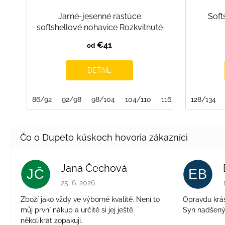
Jarné-jesenné rastúce
Soft
softshellové nohavice Rozkvitnuté
€41
od
DETAIL
86/92
92/98
98/104
104/110
116/122
128/134
140/146
Jana Čechová
JČ
EB
Hodnotenie obchodu je 5 z 5 hviezdičiek.
25. 6. 2026
Zboží jako vždy ve výborné kvalitě. Není to
Opravdu krásn
můj první nákup a určitě si jej ještě
Syn nadšen
několikrát zopakuji.