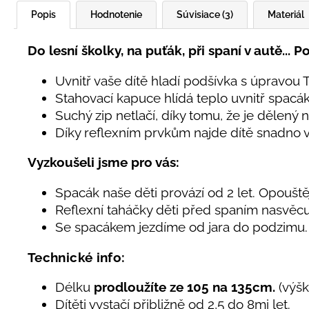
Popis
Hodnotenie
Súvisiace (3)
Materiál
Do lesní školky, na puťák, při spaní v autě...
Uvnitř vaše dítě hladí podšívka s úpravo
Stahovací kapuce hlídá teplo uvnitř spacá
Suchý zip netlačí, díky tomu, že je dělený n
Díky reflexním prvkům najde dítě snadno 
Vyzkoušeli jsme pro vás:
Spacák naše děti provází od 2 let. Opouště
Reflexní taháčky děti před spaním nasvěcují
Se spacákem jezdíme od jara do podzimu. S
Technické info:
Délku
prodloužíte ze 105 na 135cm.
(výšk
Dítěti vystačí přibližně od 2,5 do 8mi let.