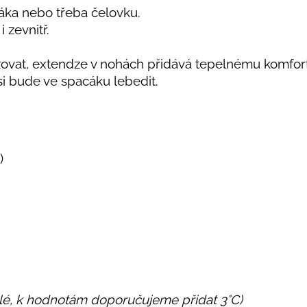
áka nebo třeba čelovku.
i zevnitř.
žovat, extendze v nohách přidává tepelnému komfor
si bude ve spacáku lebedit
.
)
lé, k hodnotám doporučujeme přidat 3°C)