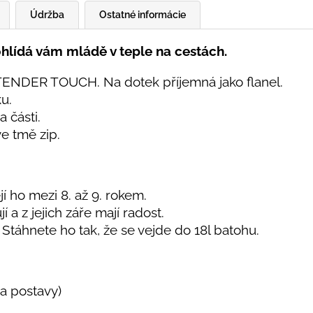
Údržba
Ostatné informácie
 Pohlídá vám mládě v teple na cestách.
u TENDER TOUCH. Na dotek příjemná jako flanel.
ku.
a části.
ve tmě zip.
jí ho mezi 8. až 9. rokem.
 a z jejich záře mají radost.
táhnete ho tak, že se vejde do 18l batohu.
a postavy)