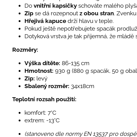
Do
vnitřní kapsičky
schováte malého plyš
Zip
se dá rozepnout
z obou stran
. Zvenku 
Hřejivá kapuce
drží hlavu v teple.
Pokud ještě nepotřebujete spacák prodlu
Dotyková vrstva je tak příjemná, že mládě 
Rozměry:
Výška dítěte:
86-135 cm
Hmotnost:
930 g (880 g spacák, 50 g obal
Zip:
levý
Sbalený rozměr:
34x18cm
Teplotní rozsah použití:
komfort: 7°C
extrem: -13°C
(stanoveno dle normy EN 13537 pro dospě