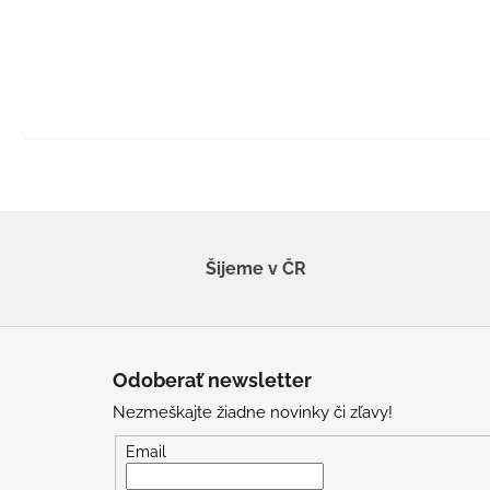
Šijeme v ČR
Z
á
Odoberať newsletter
p
Nezmeškajte žiadne novinky či zľavy!
ä
t
Email
i