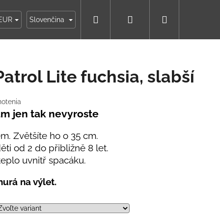
Hľadať
Prihlásenie
Nákupný
ky
Moja objednávka
EUR
Slovenčina
košík
atrol Lite fuchsia, slabší
notenia
m jen tak nevyroste
m. Zvětšíte ho o 35 cm.
i od 2 do přibližně 8 let.
 teplo uvnitř spacáku.
urá na výlet.
IKO NÁMORNÍCKE