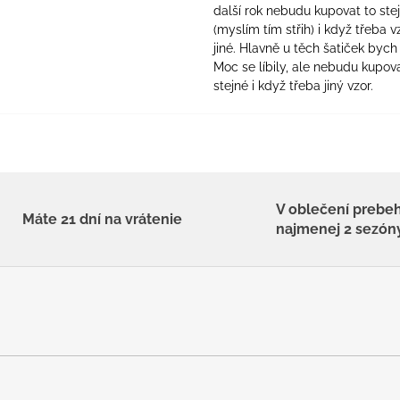
další rok nebudu kupovat to ste
(myslím tím střih) i když třeba v
jiné. Hlavně u těch šatiček bych 
Moc se líbily, ale nebudu kupova
stejné i když třeba jiný vzor.
V oblečení prebe
Máte 21 dní na vrátenie
najmenej 2 sezón