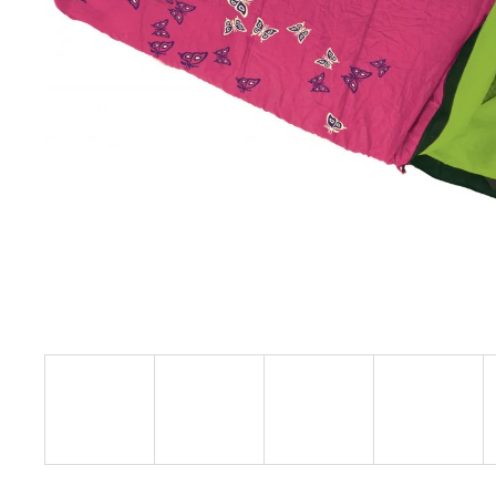
UŠKAMI BIELY
€16