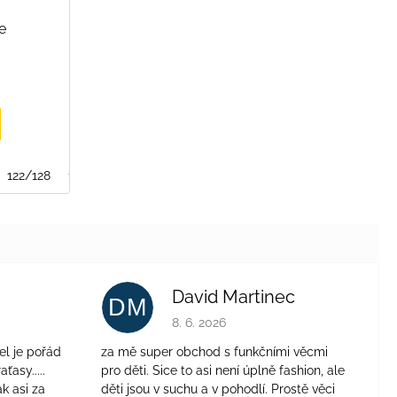
e
122/128
128/134
134/140
David Martinec
DM
je 4 z 5 hviezdičiek.
Hodnotenie obchodu je 5 z 5 hviezdičie
8. 6. 2026
el je pořád
za mě super obchod s funkčními věcmi
aťasy.....
pro děti. Sice to asi není úplně fashion, ale
ak asi za
děti jsou v suchu a v pohodlí. Prostě věci