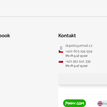
book
Kontakt
dupeto
@
email.cz
+420 603 194 559
(Po-Pi 9 až 15:00)
+421 951 541 339
(Po-Pi 9 až 15:00)