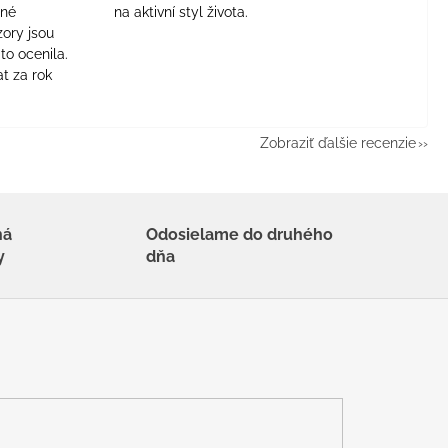
jné
na aktivní styl života.
zory jsou
to ocenila.
t za rok
Zobraziť ďalšie recenzie
há
Odosielame do druhého
y
dňa