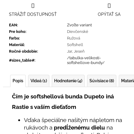
STRÁŽIŤ DOSTUPNOSŤ
OPÝTAŤ SA
EAN
:
Zvoľte variant
Pre koho
:
Dievčenské
Farba
:
Ružová
Materiál
:
Softshell
Ročné obdobie
:
Jar
,
Jeseň
/tabulka-velikosti-
#sizes_table#
:
softshellove-bundy/
Popis
Videá (1)
Hodnotenie (4)
Súvisiace (8)
Materi
Čím je softshellová bunda Dupeto iná
Rastie s vaším dieťaťom
Vďaka špeciálne našitým nápletom na
rukávoch a
predĺženému dielu
na