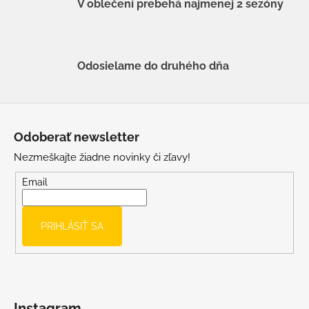
V oblečení prebehá najmenej 2 sezóny
Odosielame do druhého dňa
Z
á
Odoberať newsletter
p
Nezmeškajte žiadne novinky či zľavy!
ä
t
Email
i
e
PRIHLÁSIŤ SA
Instagram