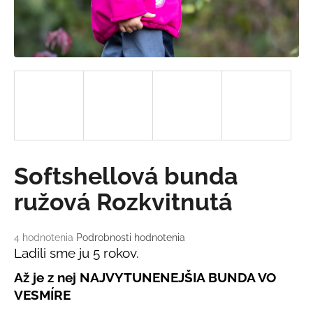
á
j
s
ť
?
HĽADAŤ
Softshellová bunda
ružová Rozkvitnutá
O
d
Priemerné
4 hodnotenia
Podrobnosti hodnotenia
hodnotenie
Ladili sme ju 5 rokov.
p
produktu
o
Až je z nej NAJVYTUNENEJŠIA BUNDA VO
je
r
5,0
VESMÍRE
ú
z