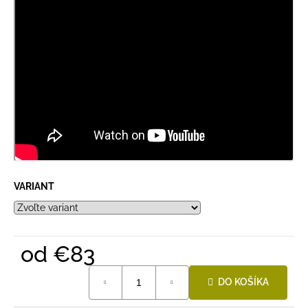
VARIANT
od
€83
Jednotková
DO KOŠÍKA
cena: