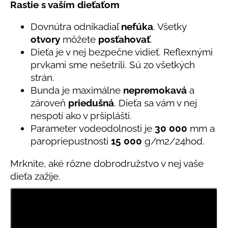
č
5
Rastie s vaším dieťaťom
a
hviezdičiek.
m
Dovnútra odnikadiaľ
nefúka
. Všetky
e
otvory
môžete
posťahovať
.
Dieťa je v nej bezpečne vidieť. Reflexnými
prvkami sme nešetrili. Sú zo všetkých
DETSKÝ
LETNÝ
strán.
KLOBÚČIK
Bunda je maximálne
nepremokavá
a
UV
30
zároveň
priedušná
. Dieťa sa vám v nej
S
nespotí ako v pršiplášti.
UŠKAMI
BIELY
Parameter vodeodolnosti je
30 000
mm a
€16
paropriepustnosti
15 000
g/m2/24hod.
Mrknite, aké rôzne dobrodružstvo v nej vaše
dieťa zažije.