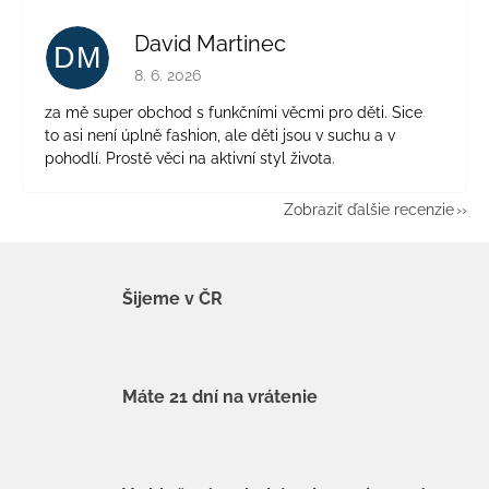
David Martinec
DM
Hodnotenie obchodu je 5 z 5 hviezdičiek.
8. 6. 2026
za mě super obchod s funkčními věcmi pro děti. Sice
to asi není úplně fashion, ale děti jsou v suchu a v
pohodlí. Prostě věci na aktivní styl života.
Zobraziť ďalšie recenzie
Šijeme v ČR
Máte 21 dní na vrátenie