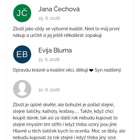
Jana Čechová
JČ
Hodnotenie obchodu je 5 z 5 hviezdičiek.
25. 6. 2026
Zboží jako vždy ve výborné kvalitě. Není to můj první
nákup a určitě si jej ještě několikrát zopakuji.
Evija Bluma
EB
Hodnotenie obchodu je 5 z 5 hviezdičiek.
15. 6. 2026
Opravdu krásné a kvalitní věci, děkuji ❤️ Syn nadšený
Hodnotenie obchodu je 4 z 5 hviezdičiek.
10. 6. 2026
Zboží je úplně skvělé, ale bohužel je pořád stejné.,
stejné šatičky, kalhoty, kraťasy..... Takže, když chci
koupit dárek, tak asi za další rok nebudu kupovat to
stejné (myslím tím střih) i když třeba vzory jsou jiné.
Hlavně u těch šatiček bych to ocenila. Moc se líbily, ale
nebudu kupovat za rok stejné i když třeba jiný vzor.