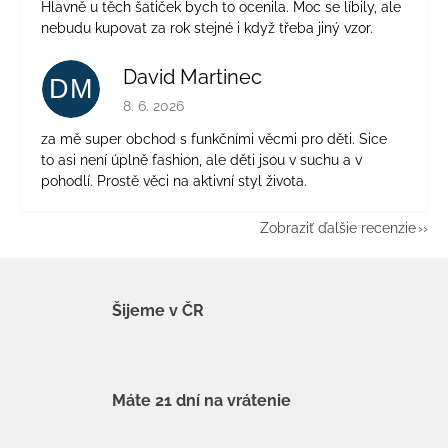
Hlavně u těch šatiček bych to ocenila. Moc se líbily, ale
nebudu kupovat za rok stejné i když třeba jiný vzor.
David Martinec
DM
Hodnotenie obchodu je 5 z 5 hviezdičiek.
8. 6. 2026
za mě super obchod s funkčními věcmi pro děti. Sice
to asi není úplně fashion, ale děti jsou v suchu a v
pohodlí. Prostě věci na aktivní styl života.
Zobraziť ďalšie recenzie
Šijeme v ČR
Máte 21 dní na vrátenie