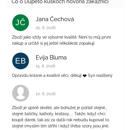
Jana Čechová
JČ
Hodnotenie obchodu je 5 z 5 hviezdičiek.
25. 6. 2026
Zboží jako vždy ve výborné kvalitě. Není to můj první
nákup a určitě si jej ještě několikrát zopakuji.
Evija Bluma
EB
Hodnotenie obchodu je 5 z 5 hviezdičiek.
15. 6. 2026
Opravdu krásné a kvalitní věci, děkuji ❤️ Syn nadšený
Hodnotenie obchodu je 4 z 5 hviezdičiek.
10. 6. 2026
Zboží je úplně skvělé, ale bohužel je pořád stejné.,
stejné šatičky, kalhoty, kraťasy..... Takže, když chci
koupit dárek, tak asi za další rok nebudu kupovat to
stejné (myslím tím střih) i když třeba vzory jsou jiné.