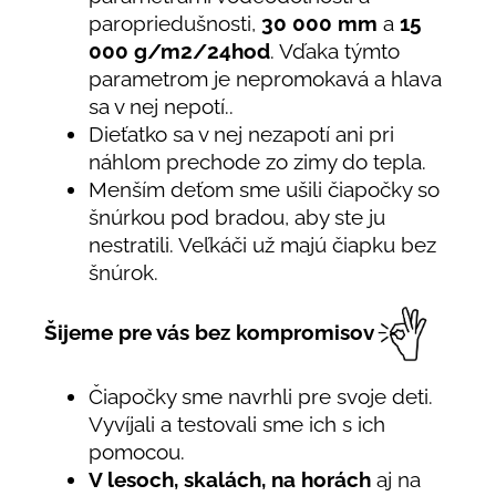
paropriedušnosti,
30 000 mm
a
15
000 g/m2/24hod
. Vďaka týmto
parametrom je nepromokavá a hlava
sa v nej nepotí..
Dieťatko sa v nej nezapotí ani pri
náhlom prechode zo zimy do tepla.
Menším deťom sme ušili čiapočky so
šnúrkou pod bradou, aby ste ju
nestratili. Veľkáči už majú čiapku bez
šnúrok.
Šijeme pre vás bez kompromisov
Čiapočky sme navrhli pre svoje deti.
Vyvíjali a testovali sme ich s ich
pomocou.
V lesoch, skalách, na horách
aj na