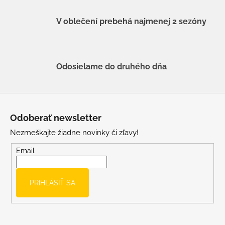
V oblečení prebehá najmenej 2 sezóny
Odosielame do druhého dňa
Z
á
Odoberať newsletter
p
Nezmeškajte žiadne novinky či zľavy!
ä
t
Email
i
e
PRIHLÁSIŤ SA