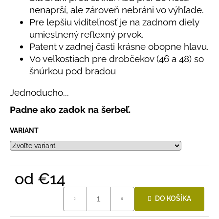
č
nenaprší, ale zároveň nebráni vo výhľade.
a
Pre lepšiu viditeľnosť je na zadnom diely
m
e
umiestnený reflexný prvok.
Patent v zadnej časti krásne obopne hlavu.
Vo veľkostiach pre drobčekov (46 a 48) so
BAMBUSOVÉ
šnúrkou pod bradou
TRIKO
NÁMORNÍCKE
PRUHY
Jednoducho...
MODRÉ
Padne ako zadok na šerbeľ.
€18
VARIANT
od
€14
Jednotková
DO KOŠÍKA
cena: