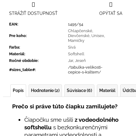
STRÁŽIŤ DOSTUPNOSŤ
OPÝTAŤ SA
EAN
:
1495/54
Chlapčenské
,
Pre koho
:
Dievčenské
,
Unisex
,
Mamičky
Farba
:
Sivá
Materiál
:
Softshell
Ročné obdobie
:
Jar
,
Jeseň
/tabulka-velikosti-
#sizes_table#
:
cepice-s-ksiltem/
Popis
Hodnotenie (2)
Súvisiace (6)
Materiál
Údržb
Prečo si práve túto čiapku zamilujete?
Čiapočku sme ušili
z vodeodolného
softshellu
s bezkonkurenčnými
parametrami vodeodolnosti a