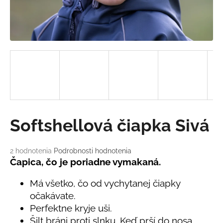
á
j
s
ť
?
HĽADAŤ
Softshellová čiapka Sivá
Priemerné
2 hodnotenia
Podrobnosti hodnotenia
O
hodnotenie
Čapica, čo je poriadne vymakaná.
d
produktu
je
p
Má všetko, čo od vychytanej čiapky
5,0
o
očakávate.
z
r
Perfektne kryje uši.
5
ú
hviezdičiek.
Šilt bráni proti slnku. Keď prší do nosa