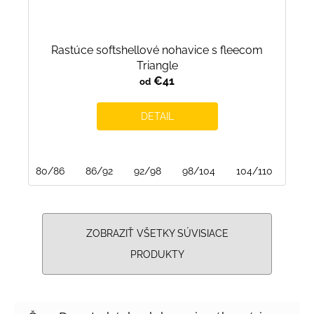
Rastúce softshellové nohavice s fleecom
Triangle
€41
od
DETAIL
80/86
86/92
92/98
98/104
104/110
110/
ZOBRAZIŤ VŠETKY SÚVISIACE
PRODUKTY