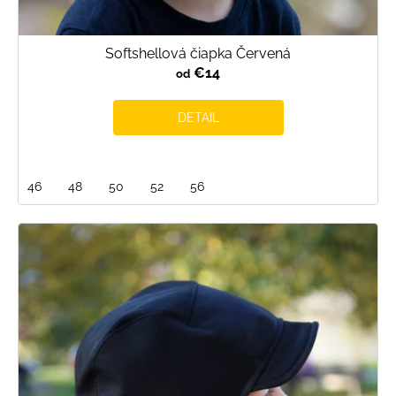
Softshellová čiapka Červená
€14
od
DETAIL
46
48
50
52
56