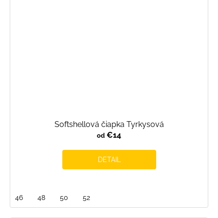
Softshellová čiapka Tyrkysová
€14
od
DETAIL
46
48
50
52