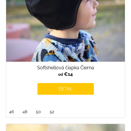
Softshellová čiapka Čierna
€14
od
DETAIL
46
48
50
52