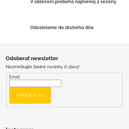
v
V oblečení prebehá najmenej 2 sezóny
k
y
v
ý
Odosielame do druhého dňa
p
i
s
Z
u
á
Odoberať newsletter
p
Nezmeškajte žiadne novinky či zľavy!
ä
t
Email
i
e
PRIHLÁSIŤ SA