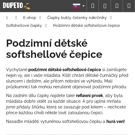
K
Prejsť
Hľadať
Náku
M
Prihláseni
na
o
obsah
Späť
Späť
košík
š
Domov
E-shop
Čiapky, kukly, čelenky, nákrčníky
í
Softshellové čiapky
Podzimní dětské softshellové čepice
Č
k
o
Podzimní dětské
p
softshellové čepice
o
t
Vychytané
podzimní dětské softshellové čepice
si zamilujete
r
nejen vy, ale i vaše mláďata. Kšilt chrání dětské čumáčky před
e
sluncem i deštěm, ale přitom nebrání ve výhledu. Malí
b
průzkumníci tak mohou nerušeně objevovat podzimní přírodu.
u
Na zadním dílu čapky najdete také
reflexní prvek
, aby byla
mláďata dobře vidět za každé situace. A pro úplná mrňata
j
jsme přidaly šňůrku, která se zavazuje pod krkem – nechcete
e
přece každou chvíli někde lovit zatoulanou čepici.
t
Nasaďte mláděti vytuněnou softshellovou čepku a
hurá ven!
e
R
n