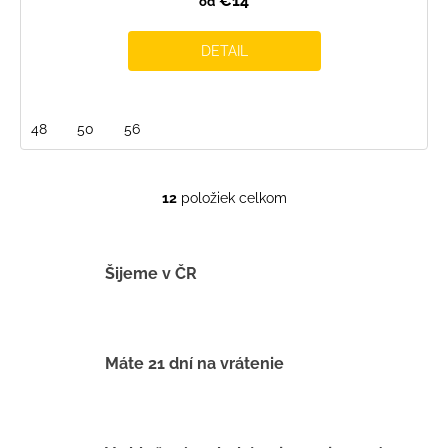
€14
od
DETAIL
48
50
56
12
položiek celkom
O
v
l
á
Šijeme v ČR
d
a
c
i
Máte 21 dní na vrátenie
e
p
r