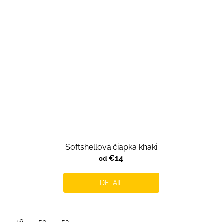
Softshellová čiapka khaki
€14
od
DETAIL
46
50
52