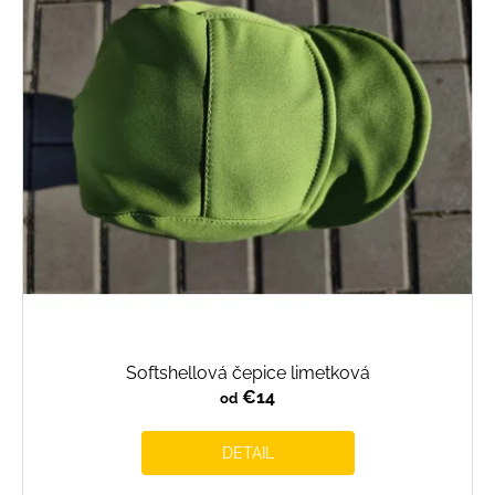
s
p
r
o
d
u
k
t
o
v
Softshellová čepice limetková
€14
od
DETAIL