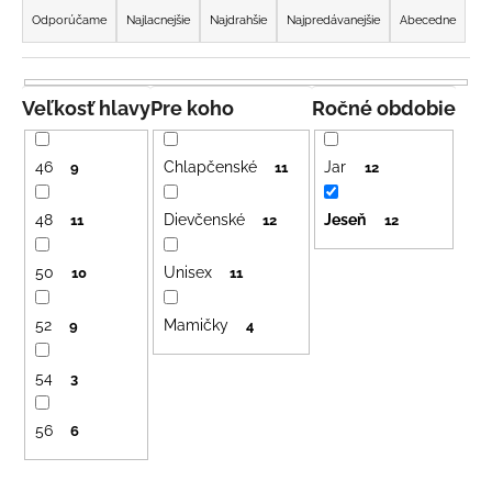
a
á
Odporúčame
Najlacnejšie
Najdrahšie
Najpredávanejšie
Abecedne
d
j
e
s
n
Veľkosť hlavy
Pre koho
Ročné obdobie
ť
i
?
e
46
Chlapčenské
Jar
9
11
12
p
r
48
Dievčenské
Jeseň
11
12
12
o
HĽADAŤ
50
Unisex
d
10
11
u
52
Mamičky
9
4
k
O
t
d
54
3
o
p
v
o
56
6
r
ú