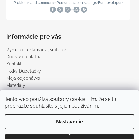
Informácie pre vás
Výmena, reklamácia, vrátenie
Doprava a platba
Kontakt
Holky Dupeťačky
Moja objednávka
Materiály
Obchodné podmienky
Tento web používá soubory cookie. Tím, že se tu
Podmienky ochrany osobných údajov
procházíte souhlasíte s jejich používáním.
Predávané značky
Nastavenie
Vytvoril Shoptet
Copyright 2026
DUPETO
. Všetky práva vyhradené.
Upraviť