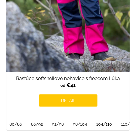
o
d
u
k
t
o
v
Rastúce softshellové nohavice s fleecom Lúka
€41
od
DETAIL
80/86
86/92
92/98
98/104
104/110
110/116