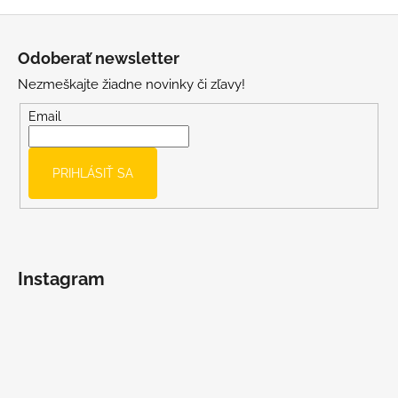
s
Z
u
á
Odoberať newsletter
p
Nezmeškajte žiadne novinky či zľavy!
ä
t
Email
i
e
PRIHLÁSIŤ SA
Instagram