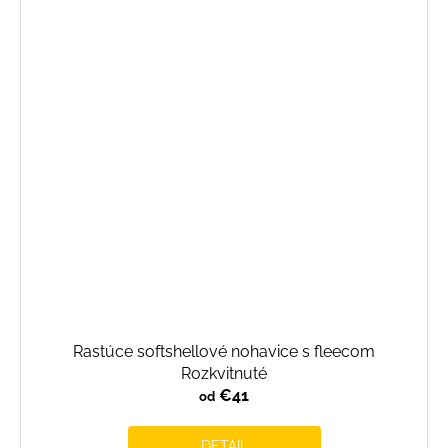
Rastúce softshellové nohavice s fleecom
Rozkvitnuté
€41
od
DETAIL