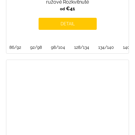
ružové Rozkvitnuté
€41
od
DETAIL
86/92
92/98
98/104
128/134
134/140
140/1