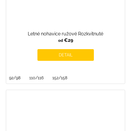
Letné nohavice ružové Rozkvitnuté
€29
od
DETAIL
92/98
110/116
152/158