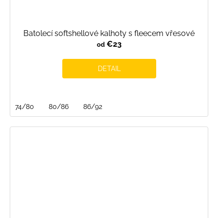
Batolecí softshellové kalhoty s fleecem vřesové
€23
od
DETAIL
74/80
80/86
86/92