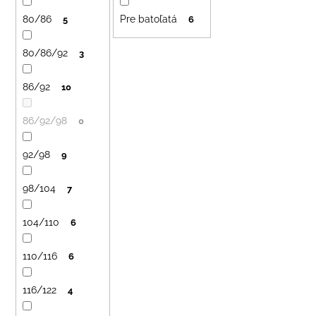
č
u
a
80/86
Pre batoľatá
5
6
k
m
t
e
80/86/92
3
o
v
86/92
10
DETSKÝ
LETNÝ
KLOBÚČIK
86/92/98
0
UV
30
S
92/98
9
UŠKAMI
BIELY
98/104
7
€16
104/110
6
110/116
6
116/122
4