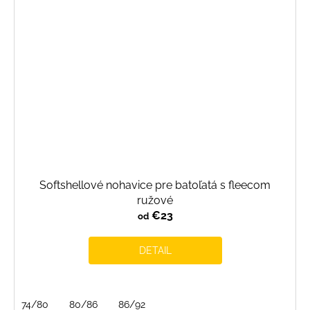
Softshellové nohavice pre batoľatá s fleecom
ružové
€23
od
DETAIL
74/80
80/86
86/92