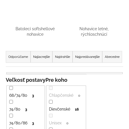
á
j
s
ť
Batolecí softshellové
Nohavice letné,
nohavice
rýchloschnúcí
?
R
a
Odporúčame
Najlacnejšie
Najdrahšie
Najpredávanejšie
Abecedne
d
HĽADAŤ
e
n
Veľkosť postavy
Pre koho
i
O
e
68/74/80
Chlapčenské
3
0
d
p
p
r
74/80
Dievčenské
3
16
o
o
r
ú
74/80/86
Unisex
d
3
0