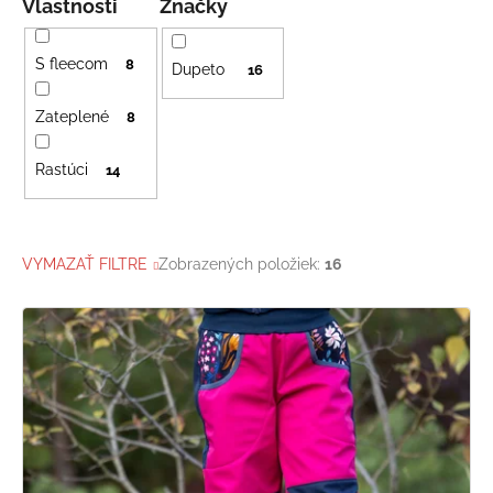
Vlastnosti
Značky
S fleecom
8
Dupeto
16
Zateplené
8
Rastúci
14
VYMAZAŤ FILTRE
Zobrazených položiek:
16
V
ý
p
i
s
p
r