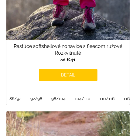
Rastúce softshellové nohavice s fleecom ružové
Rozkvitnuté
€41
od
DETAIL
86/92
92/98
98/104
104/110
110/116
116/1