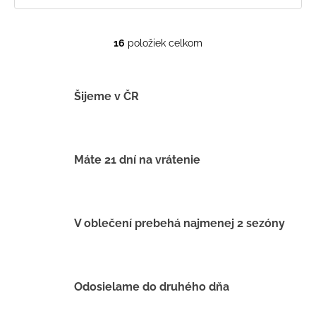
16
položiek celkom
O
v
l
á
Šijeme v ČR
d
a
c
i
Máte 21 dní na vrátenie
e
p
r
v
V oblečení prebehá najmenej 2 sezóny
k
y
v
ý
Odosielame do druhého dňa
p
i