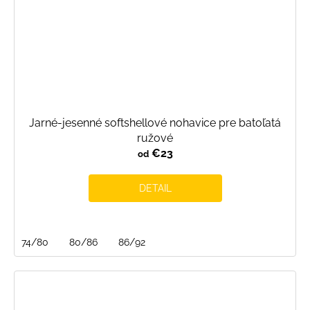
Jarné-jesenné softshellové nohavice pre batoľatá
ružové
€23
od
DETAIL
74/80
80/86
86/92