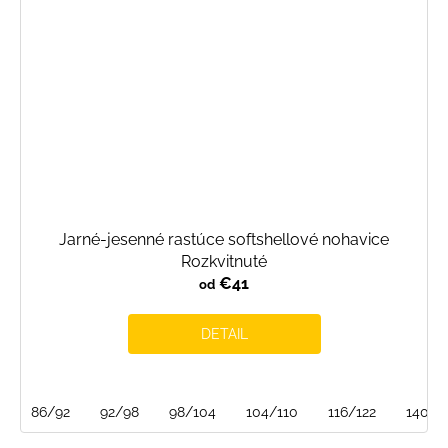
Jarné-jesenné rastúce softshellové nohavice
Rozkvitnuté
€41
od
DETAIL
86/92
92/98
98/104
104/110
116/122
140/1