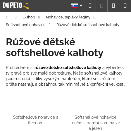
K
Prejsť
Hľadať
Náku
M
Prihláseni
na
o
obsah
Späť
Späť
košík
š
Domov
E-shop
Nohavice, tepláky, legíny
í
Softshellové nohavice
Růžové dětské softshellové kalhoty
Č
k
o
Růžové dětské
p
softshellové kalhoty
o
t
Prohlédněte si
růžov
é dětské softshellové kalhoty
a vyberte si
r
ty pravé pro své malé dobrodruhy. Naše softshellové kalhoty
e
jsou rostoucí – díky vysokým nápletům, které se s růstem
b
dítěte natahují, a obsáhnou tak minimálně 2 konfekční velikosti.
u
j
e
t
Softshellové nohavice s
Softshellové nohavice
e
fleecom
tenčie s bambusom na jar
a jeseň
n