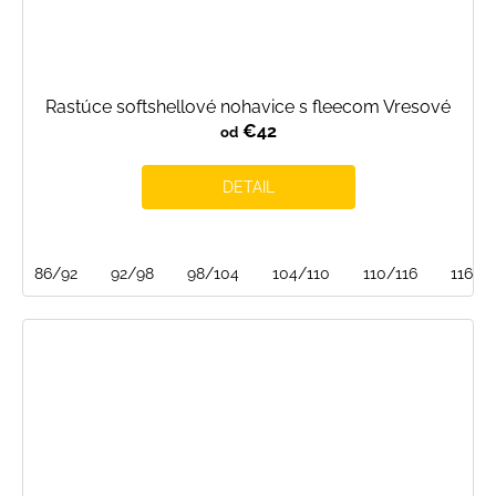
Rastúce softshellové nohavice s fleecom Vresové
€42
od
DETAIL
86/92
92/98
98/104
104/110
110/116
116/1