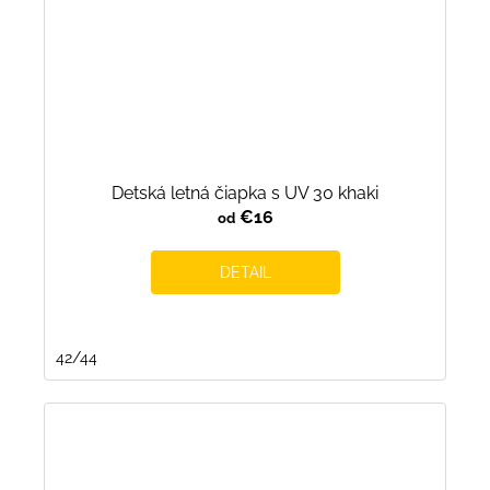
Detská letná čiapka s UV 30 khaki
€16
od
DETAIL
42/44