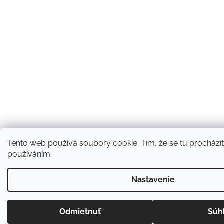
Tento web používá soubory cookie. Tím, že se tu procházíte
používáním.
Nastavenie
Odmietnuť
Súh