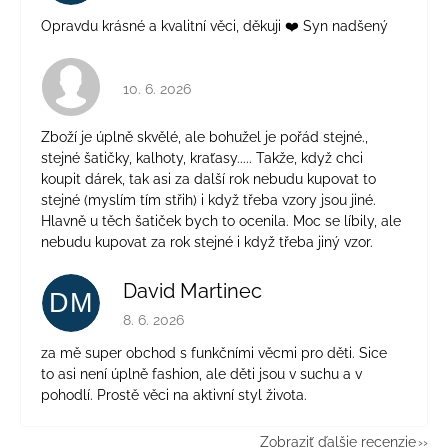
Opravdu krásné a kvalitní věci, děkuji ❤️ Syn nadšený
Hodnotenie obchodu je 4 z 5 hviezdičiek.
10. 6. 2026
Zboží je úplně skvělé, ale bohužel je pořád stejné.,
stejné šatičky, kalhoty, kraťasy..... Takže, když chci
koupit dárek, tak asi za další rok nebudu kupovat to
stejné (myslím tím střih) i když třeba vzory jsou jiné.
Hlavně u těch šatiček bych to ocenila. Moc se líbily, ale
nebudu kupovat za rok stejné i když třeba jiný vzor.
David Martinec
DM
Hodnotenie obchodu je 5 z 5 hviezdičiek.
8. 6. 2026
za mě super obchod s funkčními věcmi pro děti. Sice
to asi není úplně fashion, ale děti jsou v suchu a v
pohodlí. Prostě věci na aktivní styl života.
Zobraziť ďalšie recenzie