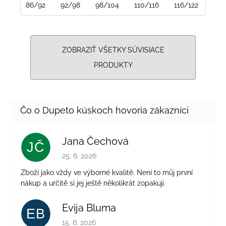
86/92
92/98
98/104
110/116
116/122
122
ZOBRAZIŤ VŠETKY SÚVISIACE
PRODUKTY
Jana Čechová
JČ
Hodnotenie obchodu je 5 z 5 hviezdičiek.
25. 6. 2026
Zboží jako vždy ve výborné kvalitě. Není to můj první
nákup a určitě si jej ještě několikrát zopakuji.
Evija Bluma
EB
Hodnotenie obchodu je 5 z 5 hviezdičiek.
15. 6. 2026