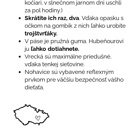
kočiari, v slnečnom jarnom dni uschli
za pol hodiny.)
Skrátite ich raz, dva
. Vďaka opasku s
očkom na gombík z nich ľahko urobíte
trojštvrťáky.
V páse je pružná guma. Hubeňourovi
ju
ľahko dotiahnete.
Vrecká sú maximálne priedušné,
vďaka tenkej sieťovine.
Nohavice sú vybavené reflexným
prvkom pre väčšiu bezpečnosť vášho
dieťaťa.