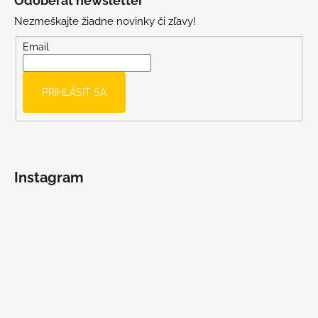
Odoberať newsletter
p
Nezmeškajte žiadne novinky či zľavy!
ä
t
Email
i
e
PRIHLÁSIŤ SA
Instagram