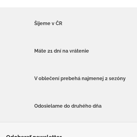
Šijeme v ČR
Máte 21 dní na vrátenie
V oblečení prebehá najmenej 2 sezóny
Odosielame do druhého dňa
Z
á