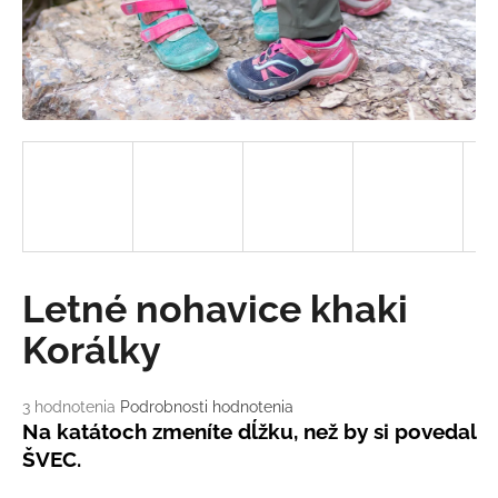
á
j
s
ť
?
HĽADAŤ
Letné nohavice khaki
Korálky
O
d
p
Priemerné
3 hodnotenia
Podrobnosti hodnotenia
o
hodnotenie
Na katátoch zmeníte dĺžku, než by si povedal
produktu
r
ŠVEC.
je
ú
5,0