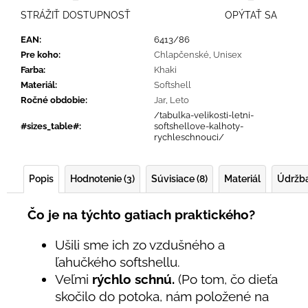
STRÁŽIŤ DOSTUPNOSŤ
OPÝTAŤ SA
EAN
:
6413/86
Pre koho
:
Chlapčenské
,
Unisex
Farba
:
Khaki
Materiál
:
Softshell
Ročné obdobie
:
Jar
,
Leto
/tabulka-velikosti-letni-
#sizes_table#
:
softshellove-kalhoty-
rychleschnouci/
Popis
Hodnotenie (3)
Súvisiace (8)
Materiál
Údržb
Čo je na týchto gatiach praktického?
Ušili sme ich zo vzdušného a
ľahučkého softshellu.
Veľmi
rýchlo schnú.
(Po tom, čo dieťa
skočilo do potoka, nám položené na