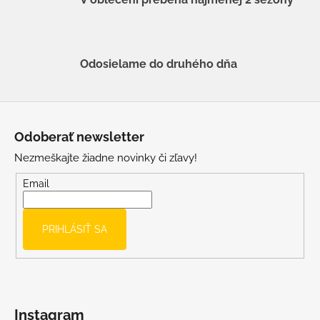
Odosielame do druhého dňa
Z
á
Odoberať newsletter
p
Nezmeškajte žiadne novinky či zľavy!
ä
t
Email
i
e
PRIHLÁSIŤ SA
Instagram