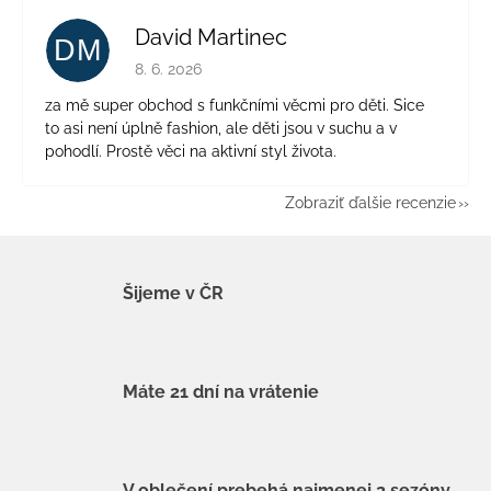
David Martinec
DM
Hodnotenie obchodu je 5 z 5 hviezdičiek.
8. 6. 2026
za mě super obchod s funkčními věcmi pro děti. Sice
to asi není úplně fashion, ale děti jsou v suchu a v
pohodlí. Prostě věci na aktivní styl života.
Zobraziť ďalšie recenzie
Šijeme v ČR
Máte 21 dní na vrátenie
V oblečení prebehá najmenej 2 sezóny