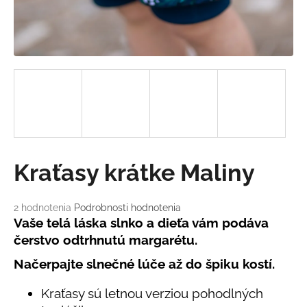
á
j
s
ť
?
HĽADAŤ
Kraťasy krátke Maliny
Priemerné
2 hodnotenia
Podrobnosti hodnotenia
O
hodnotenie
Vaše telá láska slnko a dieťa vám podáva
d
produktu
čerstvo odtrhnutú margarétu.
je
p
5,0
o
Načerpajte slnečné lúče až do špiku kostí.
z
r
5
Kraťasy sú letnou verziou pohodlných
ú
hviezdičiek.