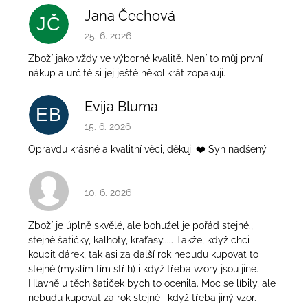
Jana Čechová
JČ
Hodnotenie obchodu je 5 z 5 hviezdičiek.
25. 6. 2026
Zboží jako vždy ve výborné kvalitě. Není to můj první
nákup a určitě si jej ještě několikrát zopakuji.
Evija Bluma
EB
Hodnotenie obchodu je 5 z 5 hviezdičiek.
15. 6. 2026
Opravdu krásné a kvalitní věci, děkuji ❤️ Syn nadšený
Hodnotenie obchodu je 4 z 5 hviezdičiek.
10. 6. 2026
Zboží je úplně skvělé, ale bohužel je pořád stejné.,
stejné šatičky, kalhoty, kraťasy..... Takže, když chci
koupit dárek, tak asi za další rok nebudu kupovat to
stejné (myslím tím střih) i když třeba vzory jsou jiné.
Hlavně u těch šatiček bych to ocenila. Moc se líbily, ale
nebudu kupovat za rok stejné i když třeba jiný vzor.