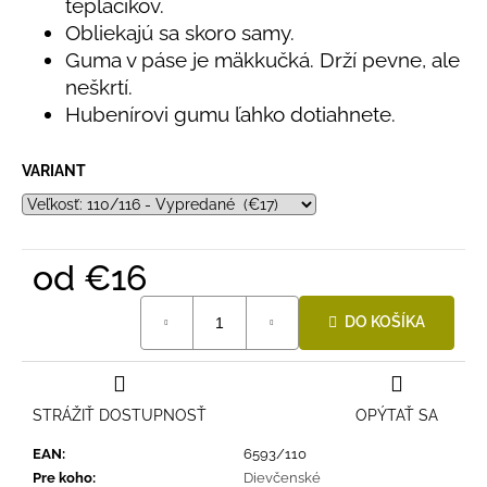
č
tepláčikov.
a
Obliekajú sa skoro samy.
m
Guma v páse je mäkkučká. Drží pevne, ale
e
neškrtí.
Hubenírovi gumu ľahko dotiahnete.
DETSKÁ
LETNÁ
VARIANT
ČIAPKA
S
UV
30
SVETLO
od
€16
MODRÁ
€16
Jednotková
DO KOŠÍKA
cena:
STRÁŽIŤ DOSTUPNOSŤ
OPÝTAŤ SA
EAN
:
6593/110
Pre koho
:
Dievčenské