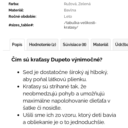
Farba
:
Ružová
,
Zelená
Materiál
:
Bavlna
Ročné obdobie
:
Leto
/tabulka-velikosti-
#sizes_table#
:
kratasy/
Popis
Hodnotenie (2)
Súvisiace (8)
Materiál
Údržb
Čím sú kraťasy Dupeto výnimočné?
Sed je dostatočne široký aj hlboký,
aby poňal látkovú plienku.
Kraťasy sú strihané tak, že
neobmedzujú pohyb a umožňujú
maximálne napolohovanie dieťaťa v
šatke či nosidle.
Ušili sme ich zo vzoru, ktorý deti bavia
a obliekanie je o to jednoduchšie.