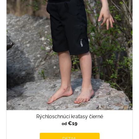
Rýchloschnúcí kraťasy čierné
€19
od
DETAIL