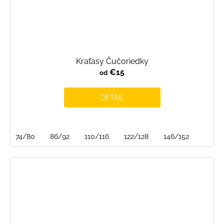
Kraťasy Čučoriedky
€15
od
DETAIL
74/80
86/92
110/116
122/128
146/152