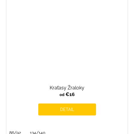
Kraťasy Žraloky
€16
od
DETAIL
86/92
134/140