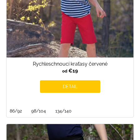
u
k
t
o
v
Rychleschnoucí kraťasy červené
€19
od
DETAIL
86/92
98/104
134/140