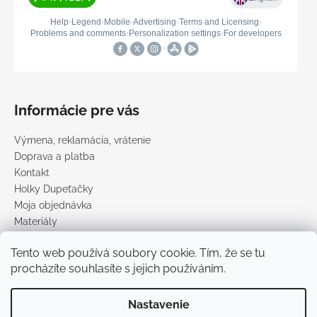
Informácie pre vás
Výmena, reklamácia, vrátenie
Doprava a platba
Kontakt
Holky Dupeťačky
Moja objednávka
Materiály
Obchodné podmienky
Tento web používá soubory cookie. Tím, že se tu
Podmienky ochrany osobných údajov
procházíte souhlasíte s jejich používáním.
Predávané značky
Nastavenie
Vytvoril Shoptet