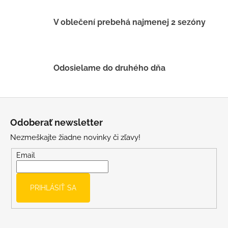
r
v
V oblečení prebehá najmenej 2 sezóny
k
y
v
ý
Odosielame do druhého dňa
p
i
s
Z
u
á
Odoberať newsletter
p
Nezmeškajte žiadne novinky či zľavy!
ä
t
Email
i
e
PRIHLÁSIŤ SA