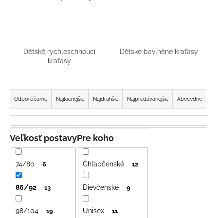
á
j
s
ť
Dětské rychleschnoucí
Dětské bavlněné kraťasy
?
kraťasy
R
a
Odporúčame
Najlacnejšie
Najdrahšie
Najpredávanejšie
Abecedne
d
HĽADAŤ
e
n
Veľkosť postavy
Pre koho
i
O
e
d
74/80
Chlapčenské
6
12
p
p
o
r
86/92
Dievčenské
13
9
r
o
ú
98/104
Unisex
d
19
11