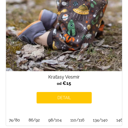
Kraťasy Vesmír
€15
od
DETAIL
74/80
86/92
98/104
110/116
134/140
146/1