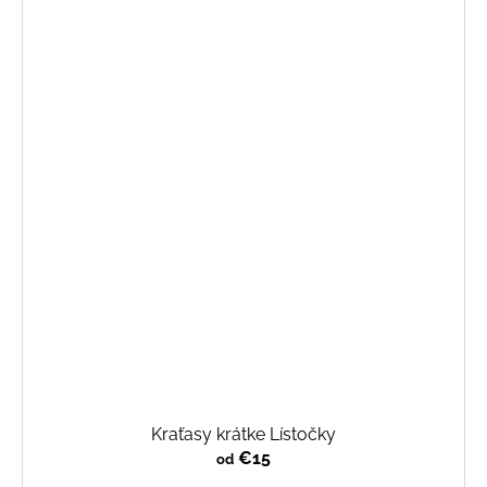
Kraťasy krátke Lístočky
€15
od