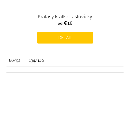
Kraťasy krátké Laštovičky
€16
od
DETAIL
86/92
134/140