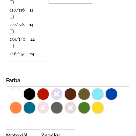
č
u
a
110/116
11
k
m
t
e
122/128
14
o
v
LETNÉ
134/140
22
NOHAVICE
TYRKYSOVÉ
KORÁLKY
146/152
14
€29
Farba
Materiál
Značky