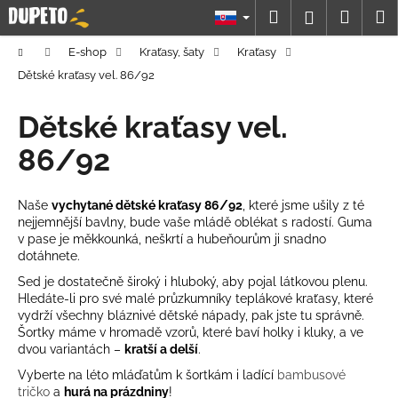
K
Prejsť
Hľadať
Náku
M
Prihláseni
na
o
obsah
Späť
Späť
košík
š
Domov
E-shop
Kraťasy, šaty
Kraťasy
í
Dětské kraťasy vel. 86/92
Č
k
o
Dětské kraťasy vel.
p
86/92
o
t
Naše
vychytané dětské kraťasy 86/92
, které jsme ušily z té
r
nejjemnější bavlny, bude vaše mládě oblékat s radostí. Guma
e
v pase je měkkounká, neškrtí a hubeňourům ji snadno
b
dotáhnete.
u
Sed je dostatečně široký i hluboký, aby pojal látkovou plenu.
Hledáte-li pro své malé průzkumníky teplákové kraťasy, které
j
vydrží všechny bláznivé dětské nápady, pak jste tu správně.
e
Šortky máme v hromadě vzorů, které baví holky i kluky, a ve
t
dvou variantách –
kratší a delší
.
e
Vyberte na léto mláďatům k šortkám i ladící
bambusové
tričko
a
hurá na prázdniny
!
n