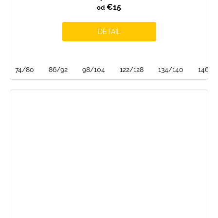
€15
od
DETAIL
74/80
86/92
98/104
122/128
134/140
146/1