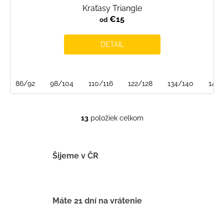
Kraťasy Triangle
€15
od
DETAIL
86/92
98/104
110/116
122/128
134/140
146/
13
položiek celkom
O
v
l
á
Šijeme v ČR
d
a
c
i
Máte 21 dní na vrátenie
e
p