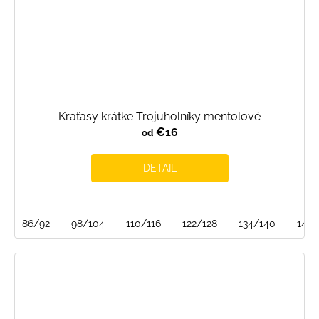
Kraťasy krátke Trojuholníky mentolové
€16
od
DETAIL
86/92
98/104
110/116
122/128
134/140
146/