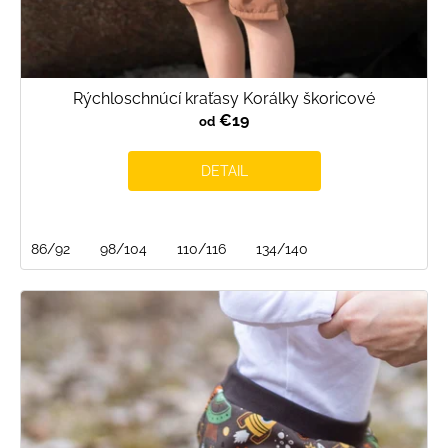
Rýchloschnúcí kraťasy Korálky škoricové
€19
od
DETAIL
86/92
98/104
110/116
134/140