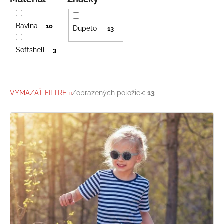
Bavlna
10
Dupeto
13
Softshell
3
VYMAZAŤ FILTRE
Zobrazených položiek:
13
V
ý
p
i
s
p
r
o
d