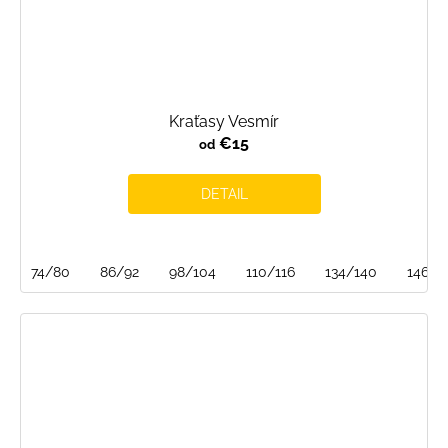
Kraťasy Vesmír
€15
od
DETAIL
74/80
86/92
98/104
110/116
134/140
146/1