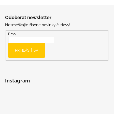
s
Z
u
á
Odoberať newsletter
p
Nezmeškajte žiadne novinky či zľavy!
ä
t
Email
i
e
PRIHLÁSIŤ SA
Instagram