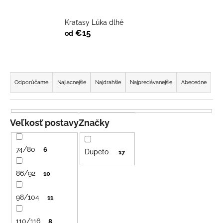
á
j
Kraťasy Lúka dlhé
€15
od
s
ť
?
R
a
Odporúčame
Najlacnejšie
Najdrahšie
Najpredávanejšie
Abecedne
d
e
HĽADAŤ
n
Veľkosť postavy
Značky
i
e
74/80
6
Dupeto
17
O
p
d
r
86/92
10
p
o
o
98/104
d
11
r
u
ú
110/116
8