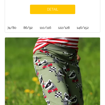
DETAIL
74/80
86/92
110/116
122/128
146/152