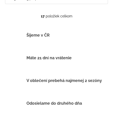
17
položiek celkom
O
v
l
á
Šijeme v ČR
d
a
c
i
Máte 21 dní na vrátenie
e
p
r
v
V oblečení prebehá najmenej 2 sezóny
k
y
v
ý
Odosielame do druhého dňa
p
i