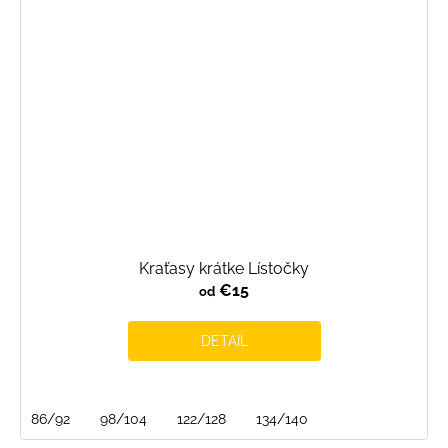
Kraťasy krátke Lístočky
€15
od
DETAIL
86/92
98/104
122/128
134/140