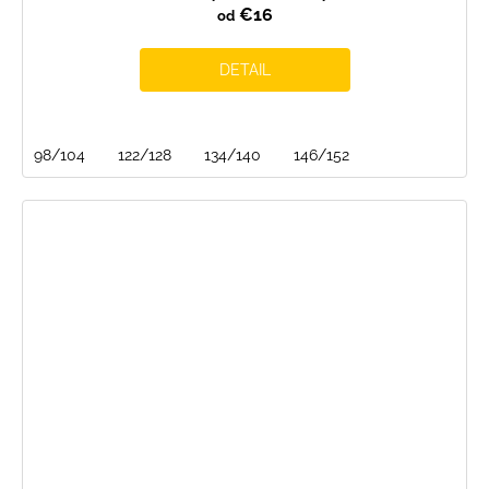
€16
od
DETAIL
98/104
122/128
134/140
146/152