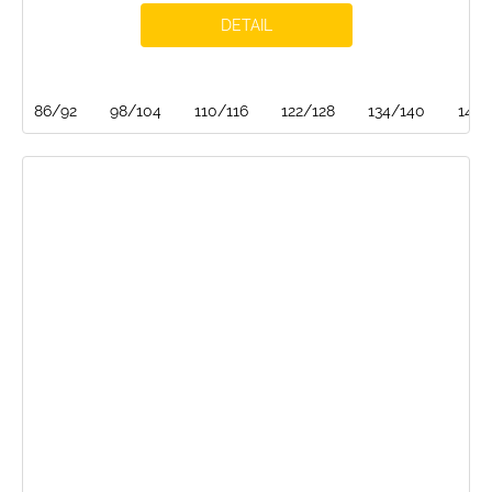
DETAIL
86/92
98/104
110/116
122/128
134/140
146/