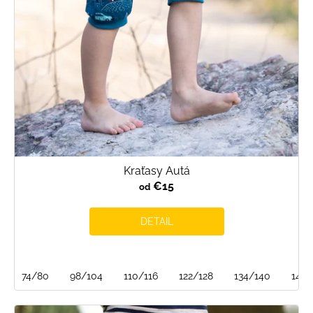
o
d
u
k
t
o
v
Kraťasy Autá
€15
od
DETAIL
74/80
98/104
110/116
122/128
134/140
146/