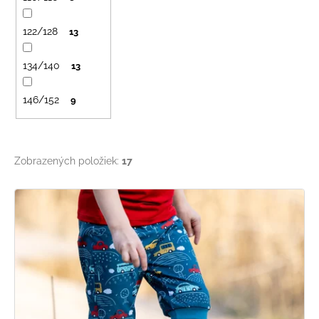
č
k
a
t
m
122/128
13
o
e
v
134/140
13
LETNÉ
146/152
9
NOHAVICE
TYRKYSOVÉ
KORÁLKY
€29
Zobrazených položiek:
17
V
ý
p
i
s
p
r