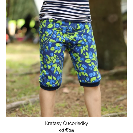
Kraťasy Čučoriedky
€15
od