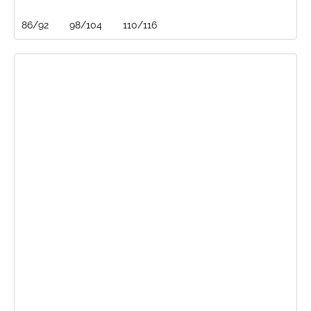
86/92
98/104
110/116