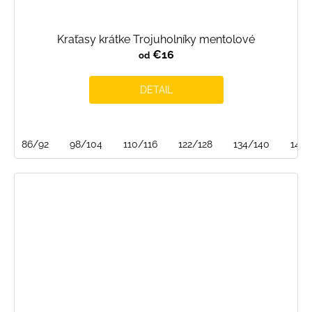
Kraťasy krátke Trojuholníky mentolové
€16
od
DETAIL
86/92
98/104
110/116
122/128
134/140
146/