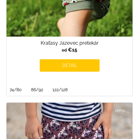
Kraťasy Jazevec pretekár
€15
od
DETAIL
74/80
86/92
122/128