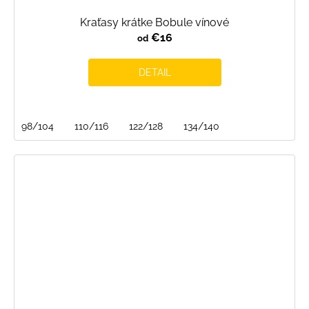
Kraťasy krátke Bobule vínové
€16
od
DETAIL
98/104
110/116
122/128
134/140