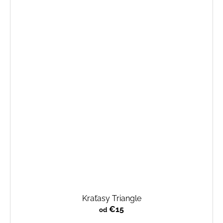
Kraťasy Triangle
€15
od