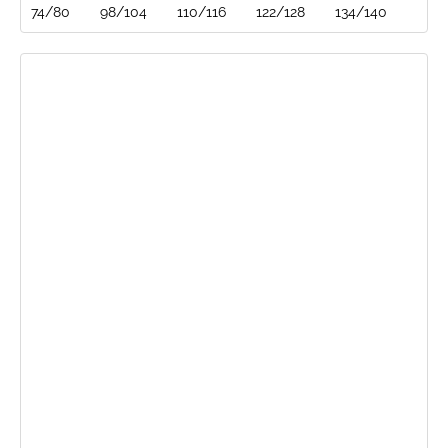
74/80
98/104
110/116
122/128
134/140