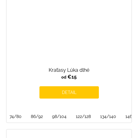
Kraťasy Lúka dlhé
€15
od
DETAIL
74/80
86/92
98/104
122/128
134/140
146/1