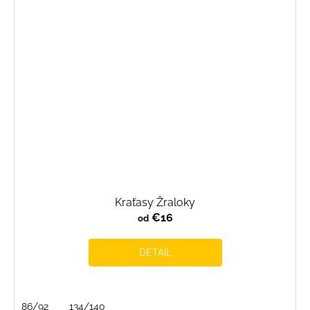
Kraťasy Žraloky
€16
od
DETAIL
86/92
134/140