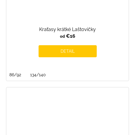
Kraťasy krátké Laštovičky
€16
od
DETAIL
86/92
134/140