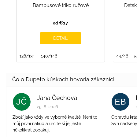
Bambusové triko ružové
Detsk
€17
od
DETAIL
128/134
140/146
44/46
5
Jana Čechová
JČ
EB
Hodnotenie obchodu je 5 z 5 hviezdičiek.
25. 6. 2026
Zboží jako vždy ve výborné kvalitě. Není to
Opravdu krásn
můj první nákup a určitě si jej ještě
Syn nadšen
několikrát zopakuji.