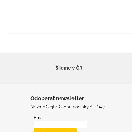
Šijeme v ČR
Z
á
Odoberať newsletter
p
Nezmeškajte žiadne novinky či zľavy!
ä
t
Email
i