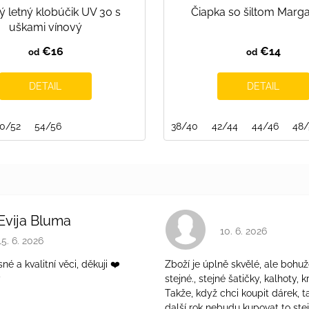
ý letný klobúčik UV 30 s
Čiapka so šiltom Marg
uškami vínový
€16
€14
od
od
DETAIL
DETAIL
0/52
54/56
38/40
42/44
44/46
48
Evija Bluma
Hodnotenie obchodu 
10. 6. 2026
Hodnotenie obchodu je 5 z 5 hviezdičiek.
15. 6. 2026
é a kvalitní věci, děkuji ❤️
Zboží je úplně skvělé, ale bohuž
ý
stejné., stejné šatičky, kalhoty, kr
Takže, když chci koupit dárek, t
další rok nebudu kupovat to ste