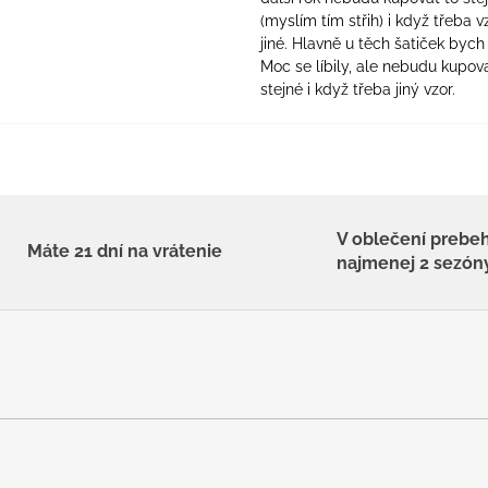
(myslím tím střih) i když třeba v
jiné. Hlavně u těch šatiček bych 
Moc se líbily, ale nebudu kupova
stejné i když třeba jiný vzor.
V oblečení prebe
Máte 21 dní na vrátenie
najmenej 2 sezón