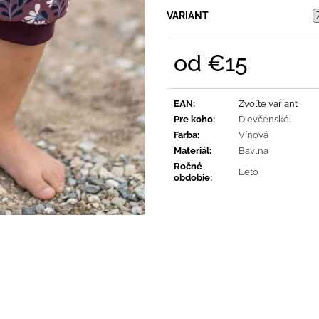
SVETLO MODRÁ
PRUHY MODRÉ
VARIANT
€16
€18
od
€15
Jednotková
cena:
EAN
:
Zvoľte variant
Pre koho
:
Dievčenské
Farba
:
Vínová
Materiál
:
Bavlna
Ročné
Leto
obdobie
: