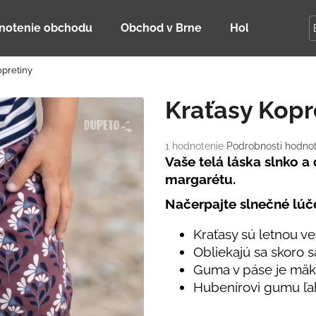
notenie obchodu
Obchod v Brne
Holky Dupeťač
opretiny
Čo potrebujete nájsť?
Kraťasy Kopr
HĽADAŤ
Priemerné
1 hodnotenie
Podrobnosti hodno
hodnotenie
Vaše telá láska slnko 
produktu
margarétu.
je
Odporúčame
5,0
Načerpajte slnečné lúče
z
5
Kraťasy sú letnou v
hviezdičiek.
Obliekajú sa skoro 
Guma v páse je mäkk
Hubenírovi gumu ľa
DETSKÁ LETNÁ ČIAPKA S UV 30
BAMBUSOVÉ TR