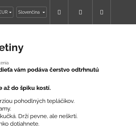
Hľadať
Prihlásenie
Nákupný
ky
Moja objednávka
EUR
Slovenčina
košík
etiny
tenia
a dieťa vám podáva čerstvo odtrhnutú
 až do špiku kostí.
erziou pohodlných tepláčikov.
samy.
učká. Drží pevne, ale neškrtí.
hko dotiahnete.
IKO NÁMORNÍCKE