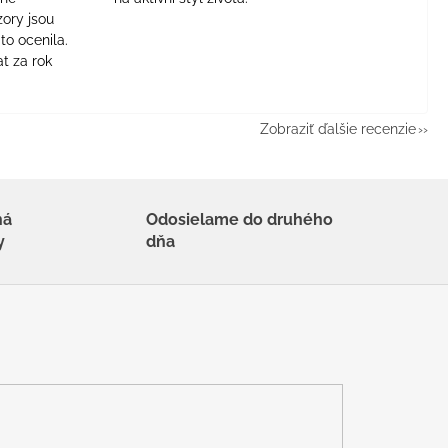
zory jsou
to ocenila.
t za rok
Zobraziť ďalšie recenzie
há
Odosielame do druhého
y
dňa