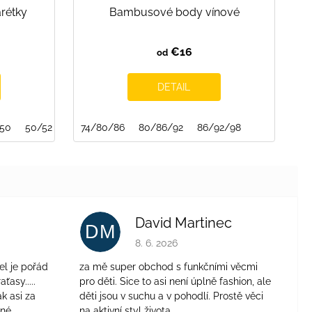
arétky
Bambusové body vínové
€16
od
DETAIL
/50
50/52
52/54
74/80/86
54/56
80/86/92
86/92/98
David Martinec
DM
je 4 z 5 hviezdičiek.
Hodnotenie obchodu je 5 z 5 hviezdičie
8. 6. 2026
el je pořád
za mě super obchod s funkčními věcmi
aťasy.....
pro děti. Sice to asi není úplně fashion, ale
ak asi za
děti jsou v suchu a v pohodlí. Prostě věci
jné
na aktivní styl života.