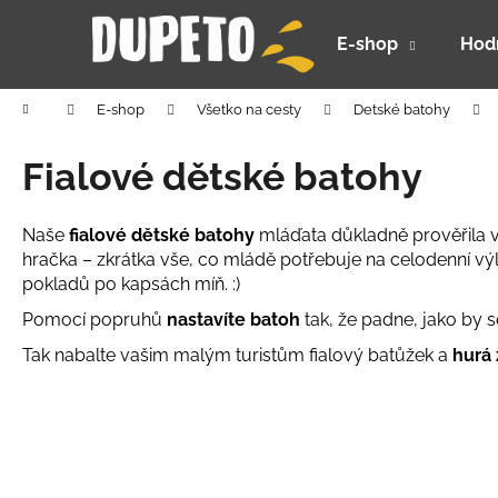
K
Prejsť
na
o
E-shop
Hod
obsah
Späť
Späť
š
do
do
í
Domov
E-shop
Všetko na cesty
Detské batohy
k
obchodu
obchodu
Fialové dětské batohy
Naše
fialové dětské batohy
mláďata důkladně prověřila v 
hračka – zkrátka vše, co mládě potřebuje na celodenní vý
pokladů po kapsách míň. :)
Pomocí popruhů
nastavíte batoh
tak, že padne, jako by 
Tak nabalte vašim malým turistům fialový batůžek a
hurá 
DETSKÝ LETNÝ KLOBÚČIK UV 30 S