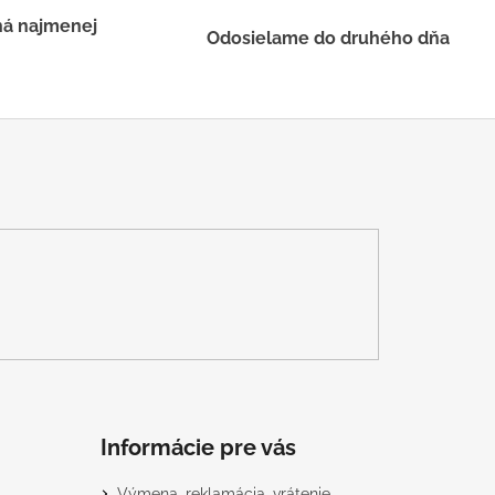
há najmenej
Odosielame do druhého dňa
Informácie pre vás
Výmena, reklamácia, vrátenie