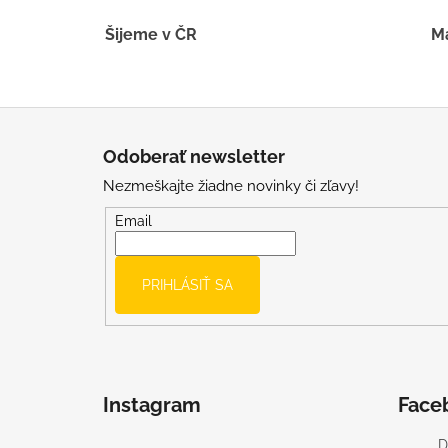
Šijeme v ČR
Má
Z
á
Odoberať newsletter
p
Nezmeškajte žiadne novinky či zľavy!
ä
t
Email
i
e
PRIHLÁSIŤ SA
Instagram
Face
D