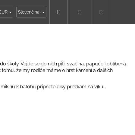
Hľadať
Prihlásenie
Nákupný
ky
Moja objednávka
EUR
Slovenčina
košík
o školy. Vejde se do nich pití, svačina, papuče i oblíbená
 k tomu, že my rodiče máme o hrst kamení a dalších
 mikinu k batohu připnete díky přezkám na víku.
IKO NÁMORNÍCKE