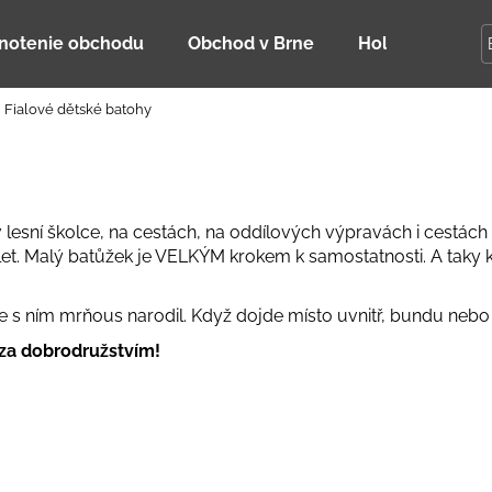
notenie obchodu
Obchod v Brne
Holky Dupeťač
Fialové dětské batohy
Čo potrebujete nájsť?
HĽADAŤ
lesní školce, na cestách, na oddílových výpravách i cestách d
let. Malý batůžek je VELKÝM krokem k samostatnosti. A taky
Odporúčame
se s ním mrňous narodil. Když dojde místo uvnitř, bundu nebo
za dobrodružstvím!
DETSKÁ LETNÁ ČIAPKA S UV 30
BAMBUSOVÉ TR