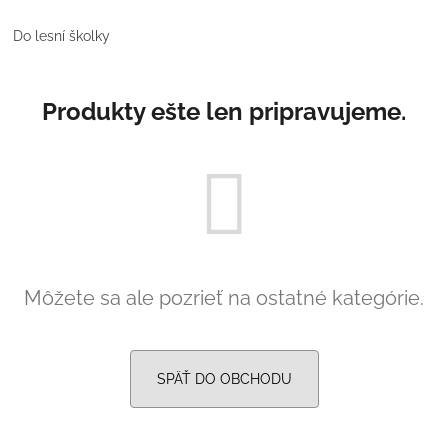
SVETLO MODRÁ
PRUHY MODRÉ
€16
€18
Do lesní školky
Produkty ešte len pripravujeme.
Môžete sa ale pozrieť na ostatné kategórie.
SPÄŤ DO OBCHODU