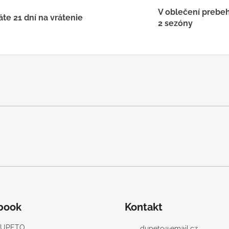
V oblečení prebe
te 21 dní na vrátenie
2 sezóny
book
Kontakt
UPETO
dupeto
@
email.cz