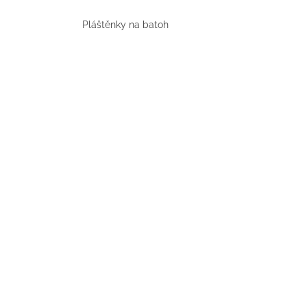
UŠKAMI BIELY
€16
Pláštěnky na batoh